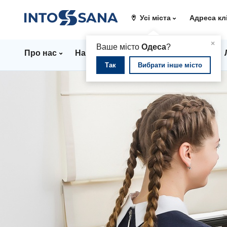
Усі міста
Адреса кл
▲
×
Ваше місто
Одеса
?
Про нас
Напрямки
Стаціонар
Ціни
Так
Вибрати інше місто