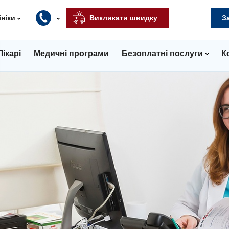
ініки
Викликати швидку
З
Лікарі
Медичні програми
Безоплатні послуги
К