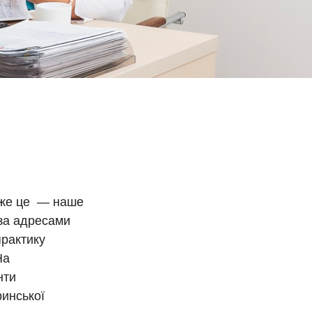
дже це — наше
 за адресами
практику
На
нти
ринської