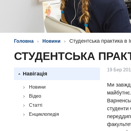
Студентська практика в I
Головна
Новини
СТУДЕНТСЬКА ПРАКТ
19 Бер 201
Навігація
Ми завжд
Новини
майбутнє.
Відео
Варненськ
Статті
студенти
Енциклопедія
переддипл
факультет