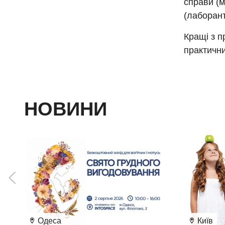
справи (м
(лаборант
Кращі з п
практични
НОВИНИ
Одеса
Київ