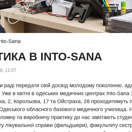
nto-Sana
ИКА В INTO-SANA
8, 11:07
и раді передати свій досвід молодому поколінню, а
 Уже в квітні в одеських медичних центрах Into-Sana
а, 2, Корольова, 17 та Ойстраха, 28 проходитимуть 
 Одеського обласного базового медичного училища. 
омну та виробничу практику до нас завітають студе
у лікувальної справи (фельдшери), факультету сест