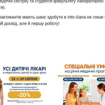
едичні сестри) та студенти факультету лабораторної
и).
рактикантів мають шанс здобути в Into-Sana не лише 
й досвід, але й першу роботу!