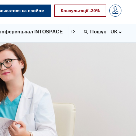
аписатися на прийом
Консультації -30%
онференц-зал INTOSPACE
Контакти
UK