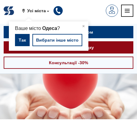
Усі міста
▲
×
Ваше місто
Одеса
?
Записатися на прийом
Так
Вибрати інше місто
Викликати швидку
Консультації -30%