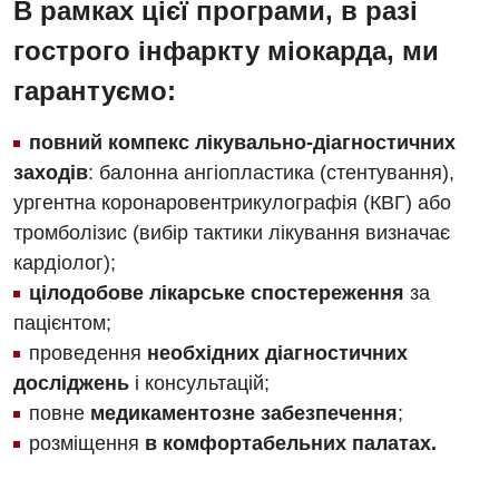
В рамках цієї програми, в разі
Андрологія
Урологічне відділення
гострого інфаркту міокарда, ми
Безоплатні послуги
Хірургічне відділення
гарантуємо:
Вакцинація
Швидка медична допомога
повний компекс лікувально-діагностичних
Відділення інтенсивної терапії
заходів
: балонна ангіопластика (стентування),
ургентна коронаровентрикулографія (КВГ) або
Відділення кардіосудинної патології та неврології
тромболізис (вибір тактики лікування визначає
Відділення невідкладних станів
кардіолог);
Гастроентерологія
цілодобове лікарське спостереження
за
пацієнтом;
Гематологія
проведення
необхідних діагностичних
Гінекологічне відділення
досліджень
і консультацій;
повне
медикаментозне забезпечення
;
Денний стаціонар
розміщення
в комфортабельних палатах.
Дерматовенерологія