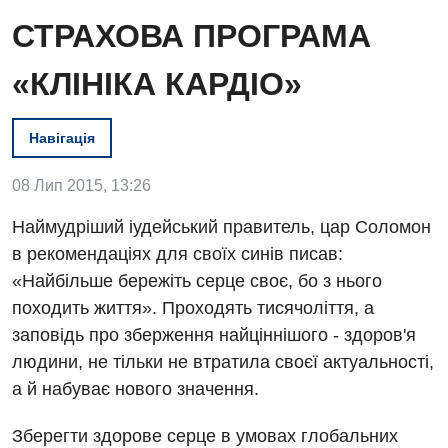
СТРАХОВА ПРОГРАМА
«КЛІНІКА КАРДІО»
Навігація
08 Лип 2015, 13:26
Наймудріший іудейський правитель, цар Соломон
в рекомендаціях для своїх синів писав:
«Найбільше бережіть серце своє, бо з нього
Вакансії
походить життя». Проходять тисячоліття, а
заповідь про зберження найціннішого - здоров'я
Заходи БПР
Діагностика
людини, не тільки не втратила своєї актуальності,
Інтернатура
Ангіографічні дослідження
а й набуває нового значення.
Відділ госпіталізації
Енциклопедія
Діагностичне відділення
Зберегти здорове серце в умовах глобальних
Відділення кардіосудинної патології та неврології