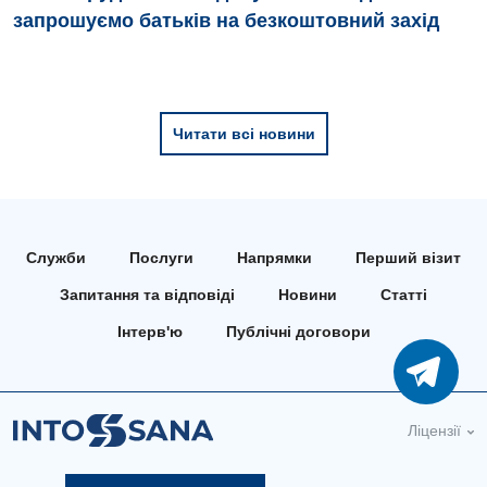
Педіатричне відділення
запрошуємо батьків на безкоштовний захід
Проктологія
Пульмонологія
Читати всі новини
Ревматологія
Судинна хірургія
Терапевтичне відділення
Служби
Послуги
Напрямки
Перший візит
Терапія
Запитання та відповіді
Новини
Статті
Травматологічне відділення
Інтерв'ю
Публічні договори
Травматологія і ортопедія
Урологічне відділення
Ліцензії
Урологія
Фізіотерапія