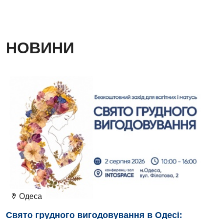
Дієтологія
Ендокринологія
НОВИНИ
Кардіологія
Кардіохірургія
Мамологія
Медична психологія
Неврологія
Нейрохірургія
Онкологічне відділлення
Оториноларингологія
Одеса
Офтальмологічне відділення
Свято грудного вигодовування в Одесі: