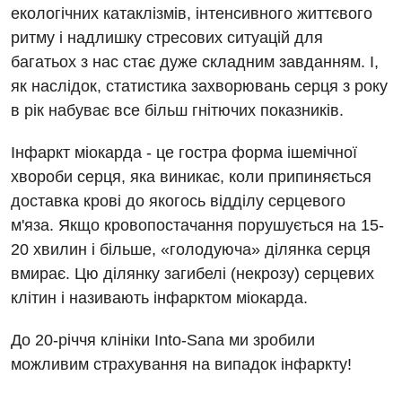
Програма лояльності
екологічних катаклізмів, інтенсивного життєвого
Ендоскопічне відділення
Відділення невідкладних станів
ритму і надлишку стресових ситуацій для
Відгуки
Інструментальна діагностика
багатьох з нас стає дуже складним завданням. І,
Відділення інтенсивної терапії
Відео
як наслідок, статистика захворювань серця з року
Комп’ютерна томографія
Гінекологічне відділення
в рік набуває все більш гнітючих показників.
Магнітно-резонансна томографія
Денний стаціонар
Декларування
Інфаркт міокарда - це гостра форма ішемічної
Мамографія
Діагностичне відділення
хвороби серця, яка виникає, коли припиняється
Лікування гострого інфаркту
Нейросонографія
доставка крові до якогось відділу серцевого
Ендоскопічне відділення
Національний скринінг здоров’я 40+
м'яза. Якщо кровопостачання порушується на 15-
Рентгенографія
Онкологічне відділлення
20 хвилин і більше, «голодуюча» ділянка серця
УЗД
вмирає. Цю ділянку загибелі (некрозу) серцевих
Українська
Офтальмологічне відділення
клітин і називають інфарктом міокарда.
Для дорослих
Російська
Педіатричне відділення
До 20-річчя клініки Into-Sana ми зробили
Акушерство і гінекологія
Терапевтичне відділення
можливим страхування на випадок інфаркту!
Алергологія, імунологія
Травматологічне відділення