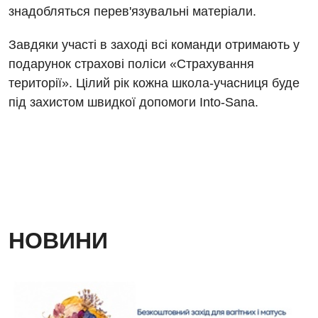
Гінекологічне відділення
знадобляться перев'язувальні матеріали.
Магнітно-резонансна томографія
Денний стаціонар
Декларування
Мамографія
Завдяки участі в заході всі команди отримають у
Діагностичне відділення
Лікування гострого інфаркту
подарунок страхові поліси «Страхування
Нейросонографія
території». Цілий рік кожна школа-учасниця буде
Ендоскопічне відділення
Національний скринінг здоров’я 40+
Рентгенографія
під захистом швидкої допомоги Into-Sana.
Онкологічне відділлення
УЗД
Українська
Офтальмологічне відділення
Для дорослих
Російська
Педіатричне відділення
Акушерство і гінекологія
Терапевтичне відділення
Алергологія, імунологія
Травматологічне відділення
НОВИНИ
Андрологія
Урологічне відділення
Безоплатні послуги
Хірургічне відділення
Вакцинація
Швидка медична допомога