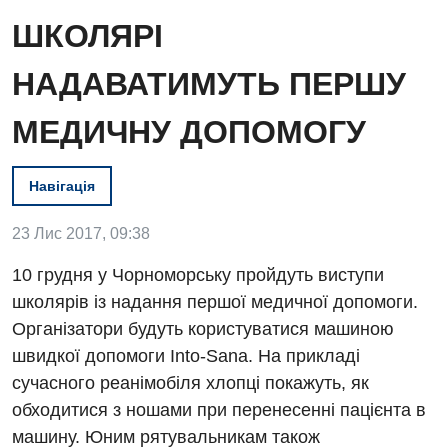
ШКОЛЯРІ
НАДАВАТИМУТЬ ПЕРШУ
МЕДИЧНУ ДОПОМОГУ
Вакансії
Навігація
Заходи БПР
Діагностика
23 Лис 2017, 09:38
Інтернатура
Ангіографічні дослідження
10 грудня у Чорноморську пройдуть виступи
Відділ госпіталізації
школярів із надання першої медичної допомоги.
Енциклопедія
Діагностичне відділення
Організатори будуть користуватися машиною
Відділення кардіосудинної патології та неврології
Програма лояльності
Ендоскопічне відділення
швидкої допомоги Into-Sana. На прикладі
Відділення невідкладних станів
сучасного реанімобіля хлопці покажуть, як
Відгуки
Інструментальна діагностика
Відділення інтенсивної терапії
обходитися з ношами при перенесенні пацієнта в
Відео
Комп’ютерна томографія
машину. Юним рятувальникам також