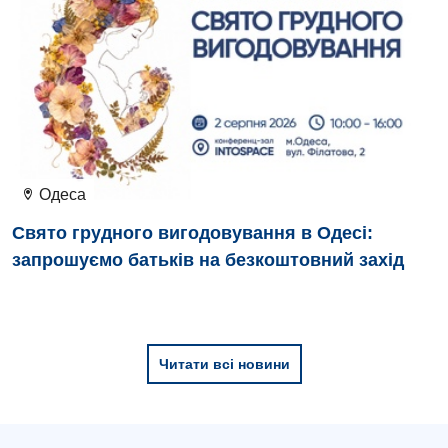
Відділення інтенсивної терапії
Відділення кардіосудинної патології та неврології
Відділення невідкладних станів
Гастроентерологія
Гематологія
Одеса
Гінекологічне відділення
Свято грудного вигодовування в Одесі:
запрошуємо батьків на безкоштовний захід
Денний стаціонар
Дерматовенерологія
Дієтологія
Читати всі новини
Ендокринологія
Кардіологія