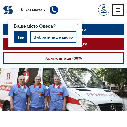
Усі міста
▲
×
Ваше місто
Одеса
?
Записатися на прийом
Так
Вибрати інше місто
Викликати швидку
Консультації -30%