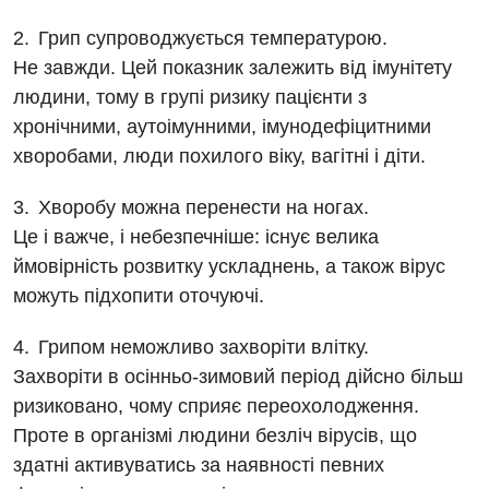
Відділення кардіосудинної патології та неврології
Програма лояльності
Ендоскопічне відділення
Грип супроводжується температурою.
Відділення невідкладних станів
Не завжди. Цей показник залежить від імунітету
Відгуки
Інструментальна діагностика
людини, тому в групі ризику пацієнти з
Відділення інтенсивної терапії
Відео
Комп’ютерна томографія
хронічними, аутоімунними, імунодефіцитними
Гінекологічне відділення
хворобами, люди похилого віку, вагітні і діти.
Магнітно-резонансна томографія
Денний стаціонар
Декларування
Хворобу можна перенести на ногах.
Мамографія
Діагностичне відділення
Лікування гострого інфаркту
Це і важче, і небезпечніше: існує велика
Нейросонографія
ймовірність розвитку ускладнень, а також вірус
Ендоскопічне відділення
Національний скринінг здоров’я 40+
Рентгенографія
можуть підхопити оточуючі.
Онкологічне відділлення
УЗД
Грипом неможливо захворіти влітку.
Українська
Офтальмологічне відділення
Захворіти в осінньо-зимовий період дійсно більш
Для дорослих
Російська
Педіатричне відділення
ризиковано, чому сприяє переохолодження.
Проте в організмі людини безліч вірусів, що
Акушерство і гінекологія
Терапевтичне відділення
здатні активуватись за наявності певних
Алергологія, імунологія