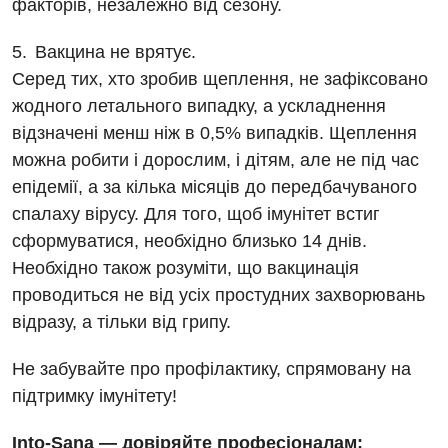
Травматологічне відділення
факторів, незалежно від сезону.
Андрологія
Урологічне відділення
Вакцина не врятує.
Безоплатні послуги
Серед тих, хто зробив щеплення, не зафіксовано
Хірургічне відділення
жодного летального випадку, а ускладнення
Вакцинація
Швидка медична допомога
відзначені менш ніж в 0,5% випадків. Щеплення
Відділення інтенсивної терапії
можна робити і дорослим, і дітям, але не під час
епідемії, а за кілька місяців до передбачуваного
Відділення кардіосудинної патології та неврології
спалаху вірусу. Для того, щоб імунітет встиг
Відділення невідкладних станів
сформуватися, необхідно близько 14 днів.
Необхідно також розуміти, що вакцинація
Гастроентерологія
проводиться не від усіх простудних захворювань
Гематологія
відразу, а тільки від грипу.
Гінекологічне відділення
Не забувайте про профілактику, спрямовану на
підтримку імунітету!
Денний стаціонар
Дерматовенерологія
Into-Sana — довіряйте професіоналам: