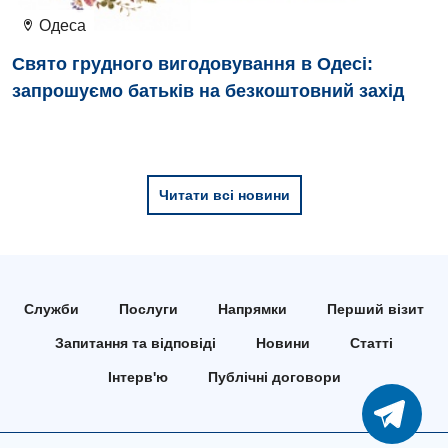
Педіатричне відділення
Одеса
Проктологія
Свято грудного вигодовування в Одесі:
запрошуємо батьків на безкоштовний захід
Пульмонологія
Ревматологія
Судинна хірургія
Читати всі новини
Терапевтичне відділення
Терапія
Травматологічне відділення
Служби
Послуги
Напрямки
Перший візит
Травматологія і ортопедія
Запитання та відповіді
Новини
Статті
Інтерв'ю
Публічні договори
Урологічне відділення
Урологія