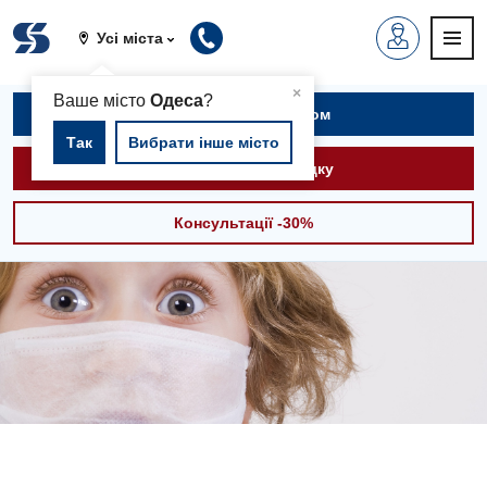
Усі міста
▲
×
Ваше місто
Одеса
?
Записатися на прийом
Так
Вибрати інше місто
Викликати швидку
Консультації -30%