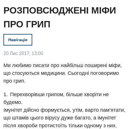
РОЗПОВСЮДЖЕНІ МІФИ
ПРО ГРИП
Навігація
20 Лис 2017, 13:00
Ми любимо писати про найбільш поширені міфи,
що стосуються медицини. Сьогодні поговоримо
про грип.
Вакансії
Перехворівши грипом, більше хворіти не
будемо.
Заходи БПР
Діагностика
Імунітет дійсно формується, утім, варто пам’ятати,
Інтернатура
Ангіографічні дослідження
що штамів цього вірусу дуже багато, а імунітет
Відділ госпіталізації
Енциклопедія
після хвороби протистоїть тільки одному з них.
Діагностичне відділення