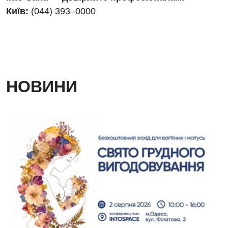
Київ:
(044) 393–0000
Дієтологія
Ендокринологія
Кардіологія
Кардіохірургія
НОВИНИ
Мамологія
Медична психологія
Неврологія
Нейрохірургія
Онкологічне відділлення
Оториноларингологія
Офтальмологічне відділення