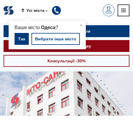
Усі міста
▲
×
Ваше місто
Одеса
?
Записатися на прийом
Так
Вибрати інше місто
Викликати швидку
Консультації -30%