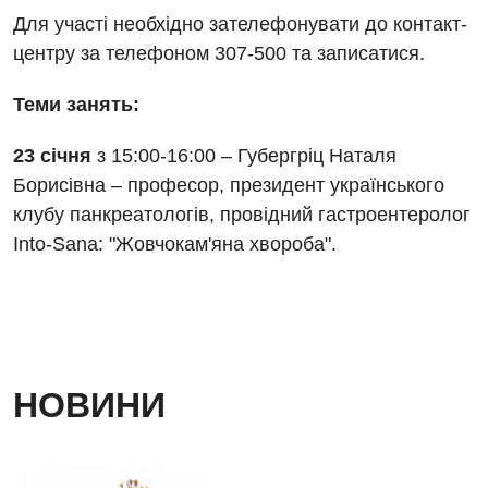
Гінекологічне відділення
Для участі необхідно зателефонувати до контакт-
Магнітно-резонансна томографія
Денний стаціонар
центру за телефоном 307-500 та записатися.
Декларування
Мамографія
Діагностичне відділення
Лікування гострого інфаркту
Теми занять:
Нейросонографія
Ендоскопічне відділення
Національний скринінг здоров’я 40+
23 січня
з 15:00-16:00 – Губергріц Наталя
Рентгенографія
Онкологічне відділлення
Борисівна – професор, президент українського
УЗД
клубу панкреатологів, провідний гастроентеролог
Українська
Офтальмологічне відділення
Into-Sana: "Жовчокам'яна хвороба".
Для дорослих
Російська
Педіатричне відділення
Акушерство і гінекологія
Терапевтичне відділення
Алергологія, імунологія
Травматологічне відділення
Андрологія
НОВИНИ
Урологічне відділення
Безоплатні послуги
Хірургічне відділення
Вакцинація
Швидка медична допомога