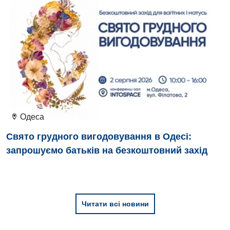
Відділення інтенсивної терапії
Відділення кардіосудинної патології та неврології
Відділення невідкладних станів
Гастроентерологія
Гематологія
Одеса
Гінекологічне відділення
Свято грудного вигодовування в Одесі:
Денний стаціонар
запрошуємо батьків на безкоштовний захід
Дерматовенерологія
Дієтологія
Ендокринологія
Читати всі новини
Кардіологія