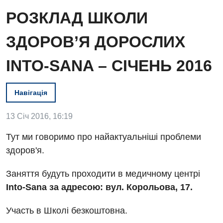
РОЗКЛАД ШКОЛИ
ЗДОРОВ’Я ДОРОСЛИХ
INTO-SANA – СІЧЕНЬ 2016
Навігація
Вакансії
Заходи БПР
13 Січ 2016, 16:19
Діагностика
Інтернатура
Тут ми говоримо про найактуальніші проблеми
Ангіографічні дослідження
Відділ госпіталізації
здоров'я.
Енциклопедія
Діагностичне відділення
Відділення кардіосудинної патології та неврології
Заняття будуть проходити в медичному центрі
Програма лояльності
Ендоскопічне відділення
Into-Sana за адресою: вул. Корольова, 17.
Відділення невідкладних станів
Відгуки
Інструментальна діагностика
Відділення інтенсивної терапії
Участь в Школі безкоштовна.
Відео
Комп’ютерна томографія