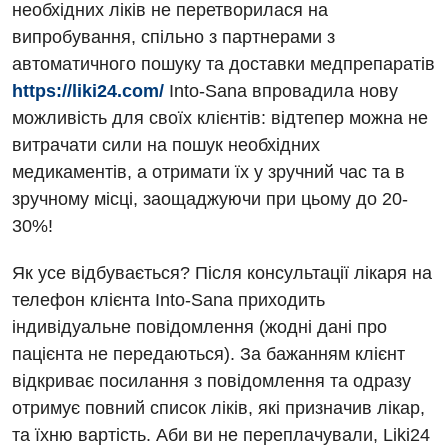
необхідних ліків не перетворилася на
Відділення кардіосудинної патології та неврології
Програма лояльності
Ендоскопічне відділення
випробування, спільно з партнерами з
Відділення невідкладних станів
автоматичного пошуку та доставки медпрепаратів
Відгуки
Інструментальна діагностика
https://liki24.com/
Into-Sana впровадила нову
Відділення інтенсивної терапії
Відео
Комп’ютерна томографія
можливість для своїх клієнтів: відтепер можна не
Гінекологічне відділення
витрачати сили на пошук необхідних
Магнітно-резонансна томографія
медикаментів, а отримати їх у зручний час та в
Денний стаціонар
Декларування
Мамографія
зручному місці, заощаджуючи при цьому до 20-
Діагностичне відділення
Лікування гострого інфаркту
30%!
Нейросонографія
Ендоскопічне відділення
Національний скринінг здоров’я 40+
Як усе відбувається? Після консультації лікаря на
Рентгенографія
Онкологічне відділлення
телефон клієнта Into-Sana приходить
УЗД
Українська
індивідуальне повідомлення (жодні дані про
Офтальмологічне відділення
пацієнта не передаються). За бажанням клієнт
Для дорослих
Російська
Педіатричне відділення
відкриває посилання з повідомлення та одразу
Акушерство і гінекологія
отримує повний список ліків, які призначив лікар,
Терапевтичне відділення
та їхню вартість. Аби ви не переплачували, Liki24
Алергологія, імунологія