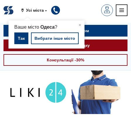
Усі міста
▲
×
Ваше місто
Одеса
?
Записатися на прийом
Так
Вибрати інше місто
Викликати швидку
Консультації -30%