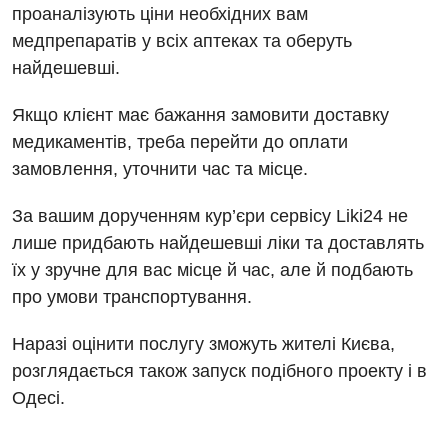
Травматологічне відділення
проаналізують ціни необхідних вам
Андрологія
медпрепаратів у всіх аптеках та оберуть
Урологічне відділення
найдешевші.
Безоплатні послуги
Хірургічне відділення
Якщо клієнт має бажання замовити доставку
Вакцинація
Швидка медична допомога
медикаментів, треба перейти до оплати
Відділення інтенсивної терапії
замовлення, уточнити час та місце.
Відділення кардіосудинної патології та неврології
За вашим дорученням кур’єри сервісу Liki24 не
Відділення невідкладних станів
лише придбають найдешевші ліки та доставлять
їх у зручне для вас місце й час, але й подбають
Гастроентерологія
про умови транспортування.
Гематологія
Наразі оцінити послугу зможуть жителі Києва,
Гінекологічне відділення
розглядається також запуск подібного проекту і в
Одесі.
Денний стаціонар
Дерматовенерологія