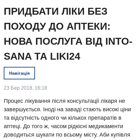
ПРИДБАТИ ЛІКИ БЕЗ
ПОХОДУ ДО АПТЕКИ:
НОВА ПОСЛУГА ВІД INTO-
SANA ТА LIKI24
Навігація
23 Бер 2018, 16:18
Вакансії
Процес лікування після консультації лікаря не
завершується. Іноді на заваді стають високі ціни
Заходи БПР
Діагностика
та відсутність одного чи кількох препаратів в
Інтернатура
Ангіографічні дослідження
аптеці. До того ж, часом рідкісні медикаменти
Відділ госпіталізації
доводиться шукати по всьому місту. Аби купівля
Енциклопедія
Діагностичне відділення