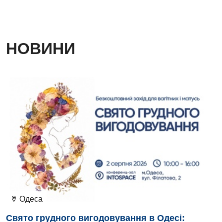
Дієтологія
Ендокринологія
НОВИНИ
Кардіологія
Кардіохірургія
Мамологія
Медична психологія
Неврологія
Нейрохірургія
Онкологічне відділлення
Оториноларингологія
Одеса
Офтальмологічне відділення
Свято грудного вигодовування в Одесі: