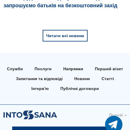
запрошуємо батьків на безкоштовний захід
Педіатричне відділення
Проктологія
Пульмонологія
Читати всі новини
Ревматологія
Судинна хірургія
Терапевтичне відділення
Служби
Послуги
Напрямки
Перший візит
Терапія
Запитання та відповіді
Новини
Статті
Травматологічне відділення
Інтерв'ю
Публічні договори
Травматологія і ортопедія
Урологічне відділення
Ліцензії
Урологія