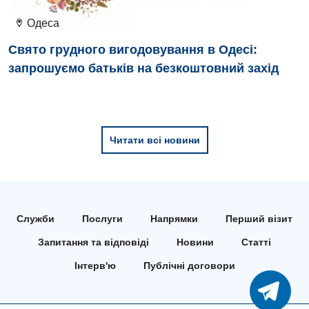
Педіатричне відділення
Одеса
Проктологія
Свято грудного вигодовування в Одесі:
запрошуємо батьків на безкоштовний захід
Пульмонологія
Ревматологія
Судинна хірургія
Читати всі новини
Терапевтичне відділення
Терапія
Травматологічне відділення
Служби
Послуги
Напрямки
Перший візит
Травматологія і ортопедія
Запитання та відповіді
Новини
Статті
Урологічне відділення
Інтерв'ю
Публічні договори
Урологія