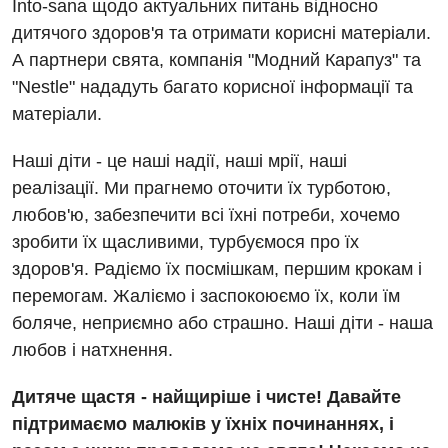
Травматологічне відділення
Into-sana щодо актуальних питань відносно
дитячого здоров'я та отримати корисні матеріали.
Андрологія
Урологічне відділення
А партнери свята, компанія "Модний Карапуз" та
Безоплатні послуги
Хірургічне відділення
"Nestle" нададуть багато корисної інформації та
матеріали.
Вакцинація
Швидка медична допомога
Відділення інтенсивної терапії
Наші діти - це наші надії, наші мрії, наші
реалізації. Ми прагнемо оточити їх турботою,
Відділення кардіосудинної патології та неврології
любов'ю, забезпечити всі їхні потреби, хочемо
Відділення невідкладних станів
зробити їх щасливими, турбуємося про їх
здоров'я. Радіємо їх посмішкам, першим крокам і
Гастроентерологія
перемогам. Жаліємо і заспокоюємо їх, коли їм
Гематологія
боляче, неприємно або страшно. Наші діти - наша
любов і натхнення.
Гінекологічне відділення
Дитяче щастя - найщиріше і чисте! Давайте
Денний стаціонар
підтримаємо малюків у їхніх починаннях, і
Дерматовенерологія