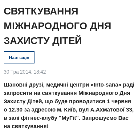
СВЯТКУВАННЯ
МІЖНАРОДНОГО ДНЯ
ЗАХИСТУ ДІТЕЙ
Навігація
30 Тра 2014, 18:42
Шановні друзі, медичні центри «Into-sana» раді
запросити на святкування Міжнародного Дня
Вакансії
Захисту Дітей, що буде проводитися 1 червня
о 12.30 за адресою м. Київ, вул А.Ахматової 33,
Заходи БПР
Діагностика
в залі фітнес-клубу "MyFit". Запрошуємо Вас
Інтернатура
Ангіографічні дослідження
на святкування!
Відділ госпіталізації
Енциклопедія
Діагностичне відділення