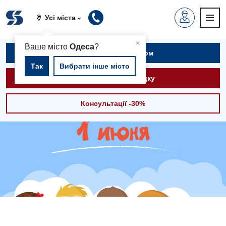
Усі міста
▲
×
Ваше місто
Одеса
?
Записатися на прийом
Так
Вибрати інше місто
Викликати швидку
Консультації -30%