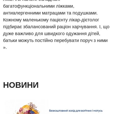
Дитяча алергологія
багатофункціональними ліжками,
антиалергенними матрацами та подушками.
Дитяча гастроентерологія
Кожному маленькому пацієнту лікар-дієтолог
Дитяча гінекологія
підбирає збалансований раціон харчування. І, що
дуже важливо для швидкого одужання дітей,
Дитяча дерматовенерологія
батьки можуть постійно перебувати поруч з ними
Дитяча ендокринологія
».
Дитяча кардіоревматологія
Дитяча неврологія
Дитяча ортопедія і травматологія
НОВИНИ
Дитяча оториноларингологія
Дитяча офтальмологія
Дитяча урологія