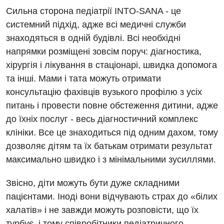
Магнітно-резонансна томографія
Сильна сторона педіатрії INTO-SANA - це
Денний стаціонар
Декларування
системний підхід, адже всі медичні служби
Мамографія
знаходяться в одній будівлі. Всі необхідні
Діагностичне відділення
Лікування гострого інфаркту
Нейросонографія
напрямки розміщені зовсім поруч: діагностика,
Ендоскопічне відділення
Національний скринінг здоров’я 40+
хірургія і лікування в стаціонарі, швидка допомога
Рентгенографія
та інші. Мами і тата можуть отримати
Онкологічне відділлення
УЗД
консультацію фахівців вузького профілю з усіх
Українська
Офтальмологічне відділення
питань і провести повне обстеження дитини, адже
Для дорослих
Російська
до їхніх послуг - весь діагностичний комплекс
Педіатричне відділення
клініки. Все це знаходиться під одним дахом, тому
Акушерство і гінекологія
Терапевтичне відділення
дозволяє дітям та їх батькам отримати результат
Алергологія, імунологія
максимально швидко і з мінімальними зусиллями.
Травматологічне відділення
Андрологія
Урологічне відділення
Звісно, діти можуть бути дуже складними
пацієнтами. Іноді вони відчувають страх до «білих
Безоплатні послуги
Хірургічне відділення
халатів» і не завжди можуть розповісти, що їх
Вакцинація
Швидка медична допомога
турбує, і тому співробітники педіатричного