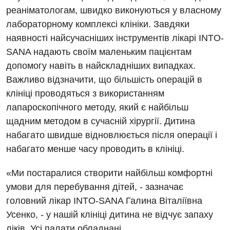
Ревматологія
реаніматологам, швидко виконуються у власному
лабораторному комплексі клініки. Завдяки
Судинна хірургія
наявності найсучасніших інструментів лікарі INTO-
Терапевтичне відділення
SANA надають своїм маленьким пацієнтам
допомогу навіть в найскладніших випадках.
Терапія
Важливо відзначити, що більшість операцій в
Травматологічне відділення
клініці проводяться з використанням
лапароскопічного методу, який є найбільш
Травматологія і ортопедія
щадним методом в сучасній хірургії. Дитина
Урологічне відділення
набагато швидше відновлюється після операції і
набагато менше часу проводить в клініці.
Урологія
Фізіотерапія
«Ми постаралися створити найбільш комфортні
умови для перебування дітей, - зазначає
Хірургічне відділення
головний лікар INTO-SANA Галина Віталіївна
Усенко, - у нашій клініці дитина не відчує запаху
Для дітей
ліків. Усі палати обладнані