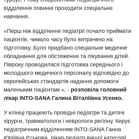
відділення повинні проходити спеціальне
Відділення інтенсивної терапії
навчання.
Відділення кардіосудинної патології та неврології
«Перш ніж відділення педіатрії почало приймати
Відділення невідкладних станів
пацієнтів, чимало часу було витрачено на
Гастроентерологія
підготовку. Було придбано спеціальне медичне
обладнання для обстеження та лікування дітей.
Гематологія
Півроку проводилася підготовка середнього і
Гінекологічне відділення
молодшого медичного персоналу відповідно до
європейських стандартів надання допомоги
Денний стаціонар
маленьким пацієнтам », -
розповіла головний
Дерматовенерологія
лікар INTO-SANA Галина Віталіївна Усенко.
Дієтологія
У клініці працюють провідні педіатри та дитячі
Ендокринологія
хірурги, травматологи і неврологи регіону. Керує
педіатричним відділенням INTO-SANA Ганна
Кардіологія
Юріївна Єськова, лікар-педіатр вищої категорії.