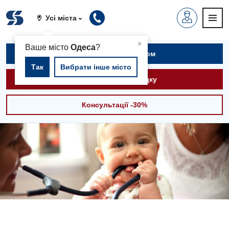
Усі міста
▲
×
Ваше місто
Одеса
?
Записатися на прийом
Так
Вибрати інше місто
Викликати швидку
Консультації -30%