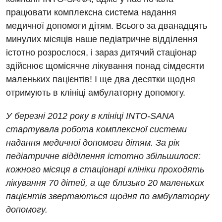
працювати комплексна система надання
медичної допомоги дітям. Всього за дванадцять
минулих місяців наше педіатричне відділення
істотно розрослося, і зараз дитячий стаціонар
здійснює щомісячне лікування понад сімдесяти
маленьких пацієнтів! І ще два десятки щодня
Вакансії
отримують в клініці амбулаторну допомогу.
Заходи БПР
Діагностика
У березні 2012 року в клініці INTO-SANA
стартувала робота комплексної системи
Інтернатура
Ангіографічні дослідження
надання медичної допомоги дітям. За рік
Відділ госпіталізації
Енциклопедія
Діагностичне відділення
педіатричне відділення істотно збільшилося:
Відділення кардіосудинної патології та неврології
кожного місяця в стаціонарі клініки проходять
Програма лояльності
Ендоскопічне відділення
Відділення невідкладних станів
лікування 70 дітей, а ще близько 20 маленьких
Відгуки
Інструментальна діагностика
пацієнтів звертаються щодня по амбулаторну
Відділення інтенсивної терапії
допомогу.
Відео
Комп’ютерна томографія
Гінекологічне відділення