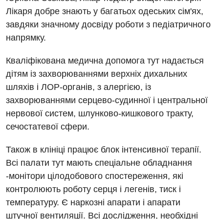
Кардіохірургія
Лікаря добре знають у багатьох одеських сім'ях,
завдяки значному досвіду роботи з педіатричного
Мамологія
напрямку.
Медична психологія
Кваліфікована медична допомога тут надається
Неврологія
дітям із захворюваннями верхніх дихальних
шляхів і ЛОР-органів, з алергією, із
Нейрохірургія
захворюваннями серцево-судинної і центральної
Онкологічне відділлення
нервової систем, шлунково-кишкового тракту,
сечостатевої сфери.
Оториноларингологія
Офтальмологічне відділення
Також в клініці працює блок інтенсивної терапії.
Всі палати тут мають спеціальне обладнання
Педіатричне відділення
-монітори цілодобового спостереження, які
Проктологія
контролюють роботу серця і легенів, тиск і
температуру. Є наркозні апарати і апарати
Пульмонологія
штучної вентиляції. Всі дослідження, необхідні