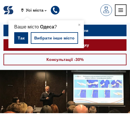
Усі міста
▲
×
Ваше місто
Одеса
?
Записатися на прийом
Так
Вибрати інше місто
Викликати швидку
Консультації -30%