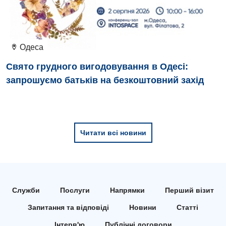
Відділення інтенсивної терапії
Відділення кардіосудинної патології та неврології
Відділення невідкладних станів
Одеса
Гастроентерологія
Свято грудного вигодовування в Одесі:
запрошуємо батьків на безкоштовний захід
Гематологія
Гінекологічне відділення
Денний стаціонар
Читати всі новини
Дерматовенерологія
Дієтологія
Ендокринологія
Служби
Послуги
Напрямки
Перший візит
Кардіологія
Запитання та відповіді
Новини
Статті
Інтерв'ю
Публічні договори
Кардіохірургія