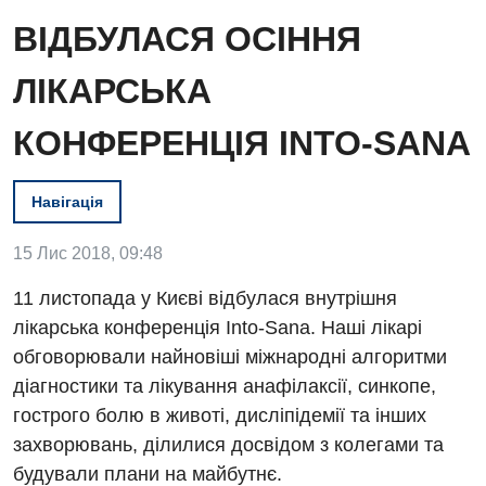
ВІДБУЛАСЯ ОСІННЯ
ЛІКАРСЬКА
КОНФЕРЕНЦІЯ INTO-SANA
Вакансії
Навігація
Заходи БПР
Діагностика
15 Лис 2018, 09:48
Інтернатура
Ангіографічні дослідження
Відділ госпіталізації
11 листопада у Києві відбулася внутрішня
Енциклопедія
Діагностичне відділення
лікарська конференція Into-Sana. Наші лікарі
Відділення кардіосудинної патології та неврології
Програма лояльності
обговорювали найновіші міжнародні алгоритми
Ендоскопічне відділення
Відділення невідкладних станів
діагностики та лікування анафілаксії, синкопе,
Відгуки
Інструментальна діагностика
гострого болю в животі, дисліпідемії та інших
Відділення інтенсивної терапії
Відео
захворювань, ділилися досвідом з колегами та
Комп’ютерна томографія
Гінекологічне відділення
будували плани на майбутнє.