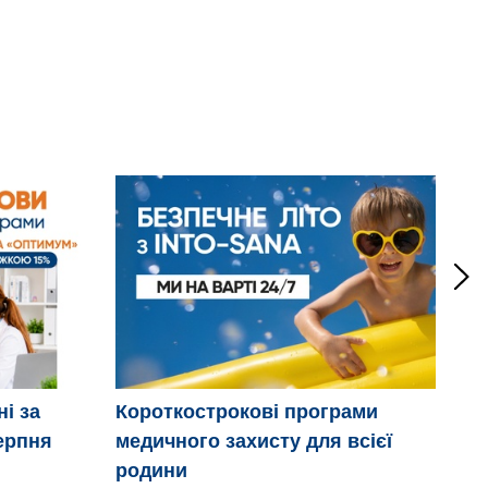
ні за
Короткострокові програми
Дв
ерпня
медичного захисту для всієї
ці
родини