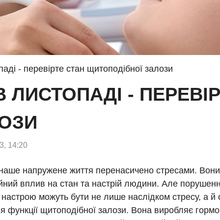
паді - перевірте стан щитоподібної залози
 ЛИСТОПАДІ - ПЕРЕВІР
ЛОЗИ
3, 14:20
 наше напружене життя перенасичено стресами. Вон
ний вплив на стан та настрій людини. Але порушенн
настрою можуть бути не лише наслідком стресу, а й
я функції щитоподібної залози. Вона виробляє гормо