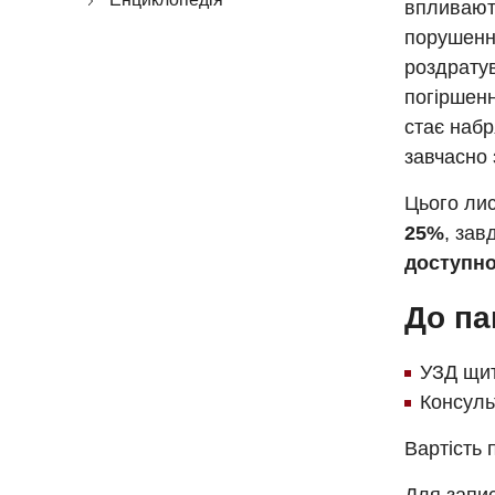
впливають
порушенні
роздратув
погіршенн
стає набр
завчасно 
Цього лис
25%
, зав
доступн
До па
УЗД щит
Консуль
Вартість 