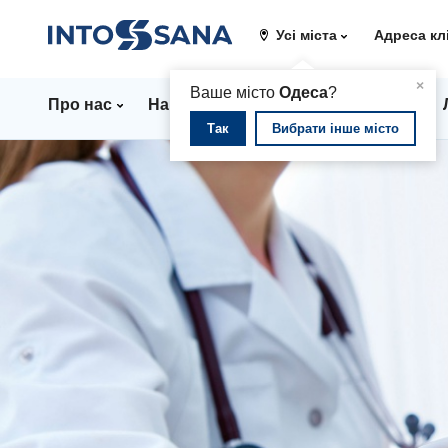
Усі міста
Адреса кл
▲
×
Ваше місто
Одеса
?
Про нас
Напрямки
Стаціонар
Ціни
Так
Вибрати інше місто