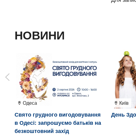
Для запи
НОВИНИ
Одеса
Київ
Свято грудного вигодовування
День Здо
в Одесі: запрошуємо батьків на
безкоштовний захід