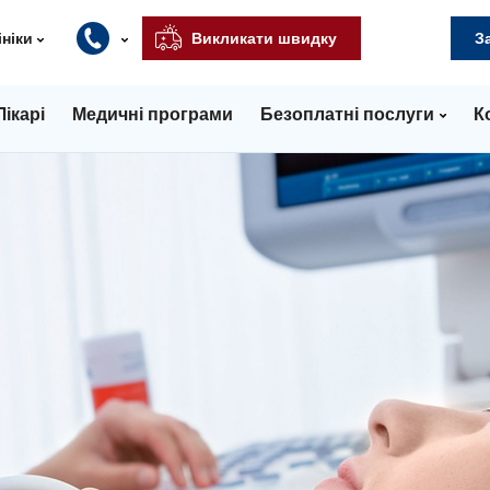
ініки
Викликати швидку
З
Лікарі
Медичні програми
Безоплатні послуги
К