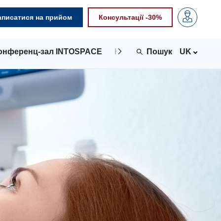
аписатися на прийом
Консультації -30%
онференц-зал INTOSPACE
Контакти
UK