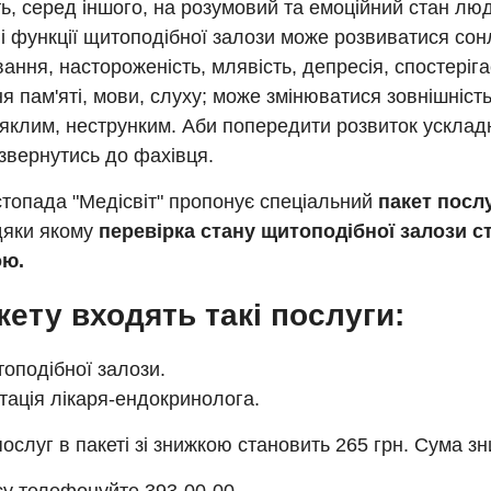
, серед іншого, на розумовий та емоційний стан лю
 функції щитоподібної залози може розвиватися сонл
ання, настороженість, млявість, депресія, спостеріг
я пам'яті, мови, слуху; може змінюватися зовнішність
яклим, неструнким. Аби попередити розвиток ускладн
звернутись до фахівця.
топада "Медісвіт" пропонує спеціальний
пакет посл
дяки якому
перевірка стану щитоподібної залози с
ою.
кету входять такі послуги:
оподібної залози.
тація лікаря-ендокринолога.
послуг в пакеті зі знижкою становить 265 грн. Сума зн