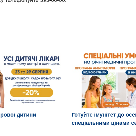
су телефонуйте 393-00-00.
рової дитини
Готуйте імунітет до осе
спеціальними цінами с