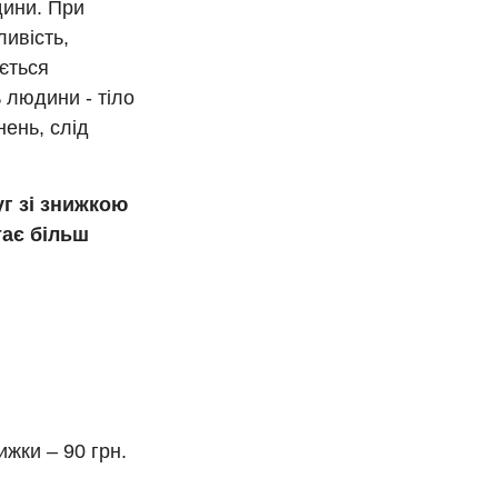
дини. При
ивість,
ається
 людини - тіло
ень, слід
уг зі знижкою
тає більш
ижки – 90 грн.