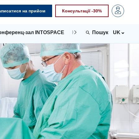
аписатися на прийом
Консультації -30%
онференц-зал INTOSPACE
Контакти
UK