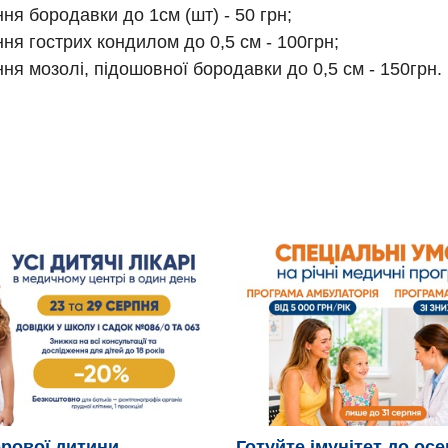
ня бородавки до 1см (шт) - 50 грн;
ня гострих кондилом до 0,5 см - 100грн;
ня мозолі, підошовної бородавки до 0,5 см - 150грн.
рової дитини
Готуйте імунітет до осе