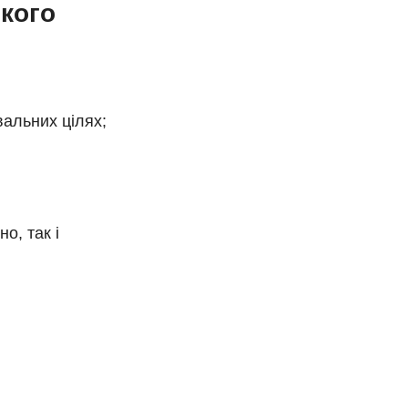
кого
вальних цілях;
о, так і