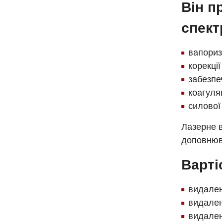
Він п
спект
вапориз
корекці
забезпе
коагуляц
силової
Лазерне в
доповнюва
Варті
видален
видален
видален