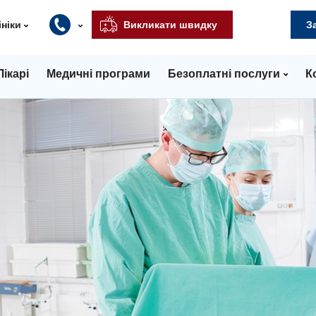
ініки
Викликати швидку
З
Лікарі
Медичні програми
Безоплатні послуги
К