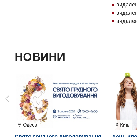
видален
видален
видален
НОВИНИ
Одеса
Київ
Свято грудного вигодовування
День Здо