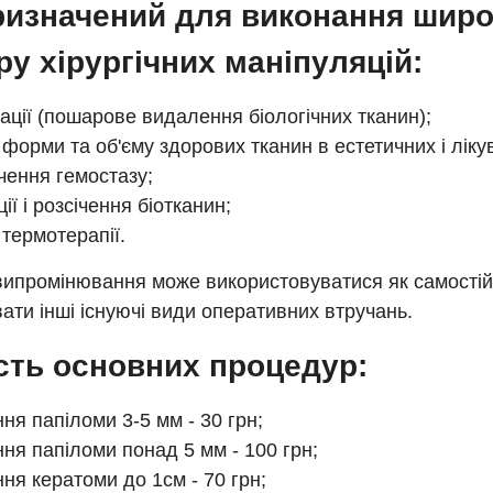
ризначений для виконання широ
ру хірургічних маніпуляцій:
ації (пошарове видалення біологічних тканин);
ї форми та об'єму здорових тканин в естетичних і ліку
чення гемостазу;
ії і розсічення біотканин;
 термотерапії.
ипромінювання може використовуватися як самостійн
ти інші існуючі види оперативних втручань.
сть основних процедур:
ня папіломи 3-5 мм - 30 грн;
ня папіломи понад 5 мм - 100 грн;
ня кератоми до 1см - 70 грн;