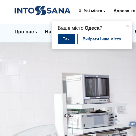
Усі міста
Адреса кл
▲
×
Ваше місто
Одеса
?
Про нас
Напрямки
Стаціонар
Ціни
Так
Вибрати інше місто