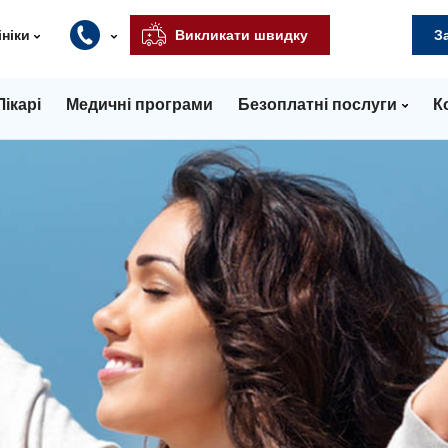
ініки
Викликати швидку
З
Лікарі
Медичні програми
Безоплатні послуги
К