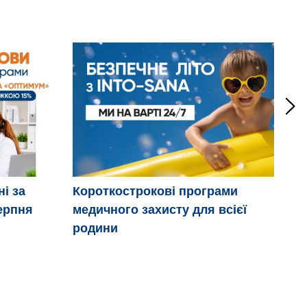
ні за
Короткострокові програми
Дв
ерпня
медичного захисту для всієї
ці
родини