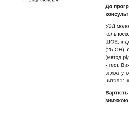
До прогр
консульт
УЗД молоч
кольпоско
ШОЕ, інде
(25-OH), 
(метод рі
- тест. В
захвату, 
цитологіч
Вартість
знижкою 