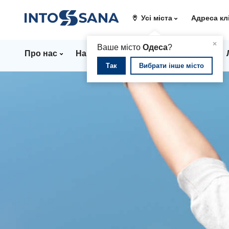
Усі міста
Адреса кл
▲
×
Ваше місто
Одеса
?
Про нас
Напрямки
Стаціонар
Ціни
Так
Вибрати інше місто