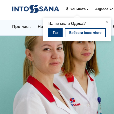
Усі міста
Адреса кл
▲
×
Ваше місто
Одеса
?
Про нас
Напрямки
Стаціонар
Ціни
Так
Вибрати інше місто