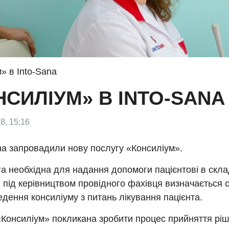
» в Into-Sana
СИЛІУМ» В INTO-SANA
8, 15:16
na запровадили нову послугу «Консиліум».
а необхідна для надання допомоги пацієнтові в скл
 під керівництвом провідного фахівця визначається с
дення консиліуму з питань лікування пацієнта.
«Консиліум» покликана зробити процес прийняття рі