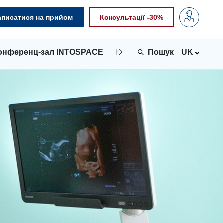
аписатися на прийом
Консультації -30%
онференц-зал INTOSPACE
Контакти
UK