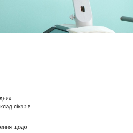
адних
клад лікарів
шення щодо