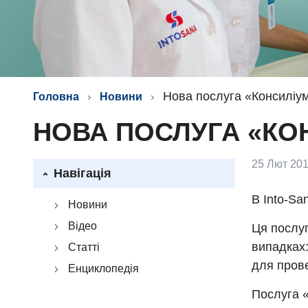
Нова послуга «Консиліум
Головна
Новини
НОВА ПОСЛУГА «КОН
25 Лют 201
Навігація
В Into-Sa
Новини
Відео
Ця послуг
випадках:
Статті
для прове
Енциклопедія
Послуга 