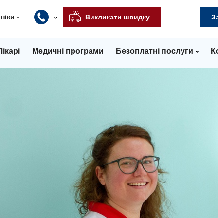
ініки
Викликати швидку
З
Лікарі
Медичні програми
Безоплатні послуги
К