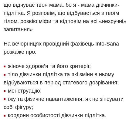
Комп’ютерна томографія
що відчуває твоя мама, бо я - мама дівчинки-
Гінекологічне відділення
підлітка. Я розповім, що відбувається з твоїм
Магнітно-резонансна томографія
Денний стаціонар
Декларування
тілом, розвію міфи та відповім на всі «незручні»
Мамографія
запитання».
Діагностичне відділення
Лікування гострого інфаркту
Нейросонографія
Ендоскопічне відділення
На вечорницях провідний фахівець Into-Sana
Національний скринінг здоров’я 40+
Рентгенографія
розкаже про:
Онкологічне відділлення
УЗД
Українська
жіноче здоров’я та його критерії;
Офтальмологічне відділення
тіло дівчинки-підлітка та які зміни в ньому
Для дорослих
Російська
Педіатричне відділення
відбуваються в період статевого дозрівання;
Акушерство і гінекологія
менструацію;
Терапевтичне відділення
їжу та фізичне навантаження: як не зіпсувати
Алергологія, імунологія
Травматологічне відділення
собі фігуру;
Андрологія
кордони особистості дівчинки-підлітка.
Урологічне відділення
Безоплатні послуги
Хірургічне відділення