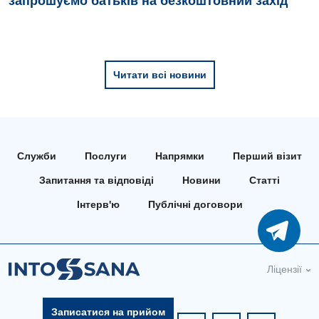
запрошуємо батьків на безкоштовний захід
Кардіохірургія
Мамологія
Читати всі новини
Медична психологія
Неврологія
Нейрохірургія
Служби
Послуги
Напрямки
Перший візит
Онкологічне відділлення
Запитання та відповіді
Новини
Статті
Оториноларингологія
Інтерв'ю
Публічні договори
Офтальмологічне відділення
Педіатричне відділення
Ліцензії
Проктологія
Записатися на прийом
Пульмонологія