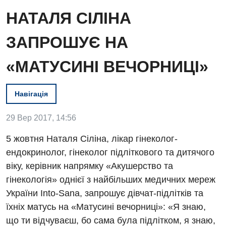
НАТАЛЯ СІЛІНА
ЗАПРОШУЄ НА
«МАТУСИНІ ВЕЧОРНИЦІ»
Навігація
Вакансії
29 Вер 2017, 14:56
Заходи БПР
Діагностика
5 жовтня Наталя Сіліна, лікар гінеколог-
Інтернатура
Ангіографічні дослідження
ендокринолог, гінеколог підліткового та дитячого
Відділ госпіталізації
Енциклопедія
віку, керівник напрямку «Акушерство та
Діагностичне відділення
Відділення кардіосудинної патології та неврології
гінекологія» однієї з найбільших медичних мереж
Програма лояльності
Ендоскопічне відділення
України Into-Sana, запрошує дівчат-підлітків та
Відділення невідкладних станів
Відгуки
їхніх матусь на «Матусині вечорниці»: «Я знаю,
Інструментальна діагностика
Відділення інтенсивної терапії
що ти відчуваєш, бо сама була підлітком, я знаю,
Відео