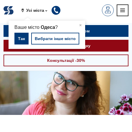
Усі міста
▲
×
Ваше місто
Одеса
?
Записатися на прийом
Так
Вибрати інше місто
Викликати швидку
Консультації -30%