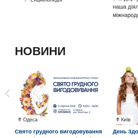
наша діял
міжнародн
НОВИНИ
Одеса
Київ
Свято грудного вигодовування
День Здо