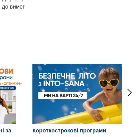
о до вимог
ні за
Короткострокові програми
Дв