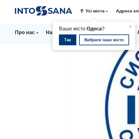
Усі міста
Адреса кл
▲
×
Ваше місто
Одеса
?
Про нас
Напрямки
Стаціонар
Ціни
Так
Вибрати інше місто