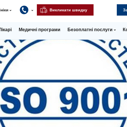
ініки
Викликати швидку
З
Лікарі
Медичні програми
Безоплатні послуги
К