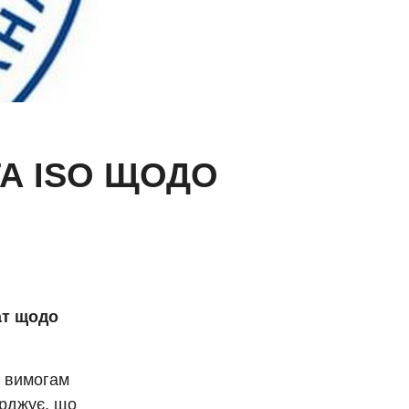
ТА ISO ЩОДО
ат щодо
і вимогам
ерджує, що