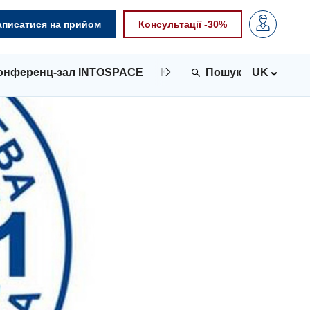
аписатися на прийом
Консультації -30%
онференц-зал INTOSPACE
Контакти
UK