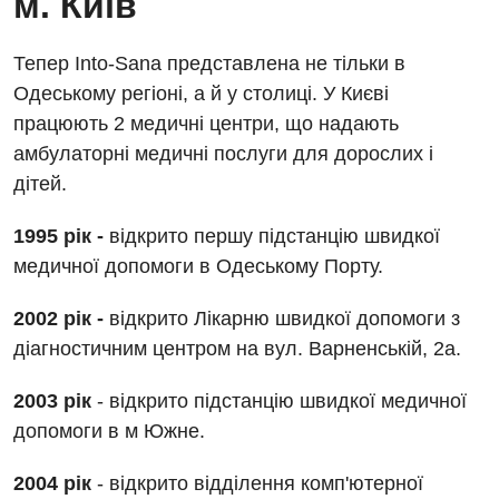
м. Київ
Педіатричне відділення
Тепер Into-Sana представлена не тільки в
Проктологія
Одеському регіоні, а й у столиці. У Києві
працюють 2 медичні центри, що надають
Пульмонологія
амбулаторні медичні послуги для дорослих і
Ревматологія
дітей.
Судинна хірургія
1995 рік -
відкрито першу підстанцію швидкої
Терапевтичне відділення
медичної допомоги в Одеському Порту.
Терапія
2002 рік -
відкрито Лікарню швидкої допомоги з
діагностичним центром на вул. Варненській, 2а.
Травматологічне відділення
Травматологія і ортопедія
2003 рік
- відкрито підстанцію швидкої медичної
допомоги в м Южне.
Урологічне відділення
Урологія
2004 рік
- відкрито відділення комп'ютерної