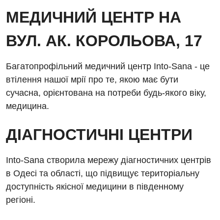
Діагностичне відділення
Відділення кардіосудинної патології та неврології
МЕДИЧНИЙ ЦЕНТР НА
Програма лояльності
Ендоскопічне відділення
Відділення невідкладних станів
ВУЛ. АК. КОРОЛЬОВА, 17
Відгуки
Інструментальна діагностика
Відділення інтенсивної терапії
Відео
Комп’ютерна томографія
Багатопрофільний медичний центр Into-Sana - це
Гінекологічне відділення
втілення нашої мрії про те, якою має бути
Магнітно-резонансна томографія
Денний стаціонар
сучасна, орієнтована на потреби будь-якого віку,
Декларування
Мамографія
медицина.
Діагностичне відділення
Лікування гострого інфаркту
Нейросонографія
Ендоскопічне відділення
ДІАГНОСТИЧНІ ЦЕНТРИ
Національний скринінг здоров’я 40+
Рентгенографія
Онкологічне відділлення
УЗД
Into-Sana створила мережу діагностичних центрів
Українська
Офтальмологічне відділення
в Одесі та області, що підвищує територіальну
Для дорослих
Російська
доступність якісної медицини в південному
Педіатричне відділення
регіоні.
Акушерство і гінекологія
Терапевтичне відділення