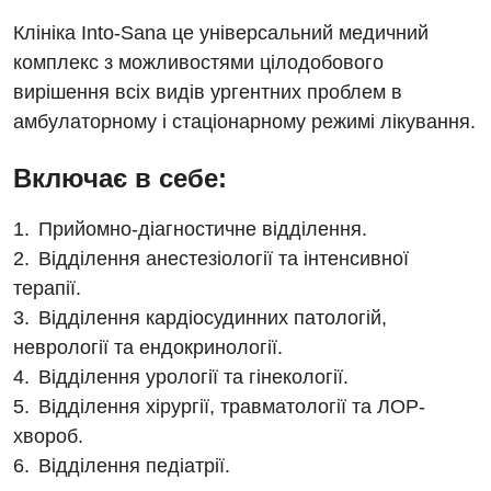
Клініка Into-Sana це універсальний медичний
комплекс з можливостями цілодобового
вирішення всіх видів ургентних проблем в
амбулаторному і стаціонарному режимі лікування.
Включає в себе:
Прийомно-діагностичне відділення.
Відділення анестезіології та інтенсивної
терапії.
Відділення кардіосудинних патологій,
неврології та ендокринології.
Вакансії
Відділення урології та гінекології.
Заходи БПР
Діагностика
Відділення хірургії, травматології та ЛОР-
хвороб.
Інтернатура
Ангіографічні дослідження
Відділення педіатрії.
Відділ госпіталізації
Енциклопедія