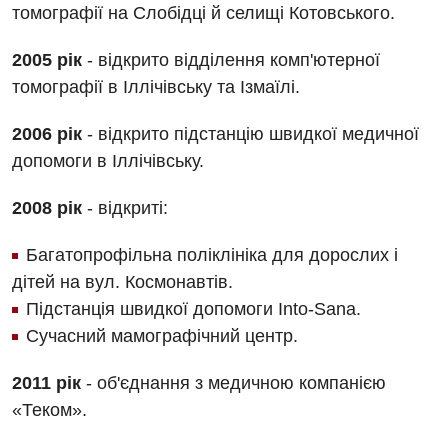
томографії на Слобідці й селищі Котовського.
Фізіотерапія
2005 рік
- відкрито відділення комп'ютерної
Хірургічне відділення
томографії в Іллічівську та Ізмаїлі.
Для дітей
2006 рік
- відкрито підстанцію швидкої медичної
Дитяча алергологія
допомоги в Іллічівську.
Дитяча гастроентерологія
2008 рік
- відкриті:
Дитяча гінекологія
Багатопрофільна поліклініка для дорослих і
Дитяча дерматовенерологія
дітей на вул. Космонавтів.
Підстанція швидкої допомоги Into-Sana.
Дитяча ендокринологія
Сучасний мамографічний центр.
Дитяча кардіоревматологія
2011 рік
- об'єднання з медичною компанією
Дитяча неврологія
«Теком».
Дитяча ортопедія і травматологія