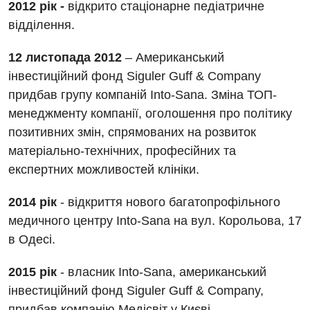
2012 рік -
відкрито стаціонарне педіатричне
Дитяча оториноларингологія
відділення.
Дитяча офтальмологія
12 листопада 2012
– Американський
Дитяча урологія
інвестиційний фонд Siguler Guff & Company
придбав групу компаній Into-Sana. Зміна ТОП-
Дитяча хірургія
менеджменту компанії, оголошення про політику
Педіатрія
позитивних змін, спрямованих на розвиток
матеріально-технічних, професійних та
експертних можливостей клініки.
2014 рік
- відкриття нового багатопрофільного
медичного центру Into-Sana на вул. Корольова, 17
в Одесі.
2015 рік
- власник Into-Sana, американський
інвестиційний фонд Siguler Guff & Company,
придбав компанію Медісвіт у Києві.