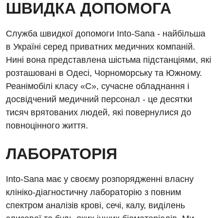
ШВИДКА ДОПОМОГА
Алергологія, імунологія
Травматологічне відділення
Андрологія
Урологічне відділення
Служба швидкої допомоги Into-Sana - найбільша
Безоплатні послуги
Хірургічне відділення
в Україні серед приватних медичних компаній.
Нині вона представлена шістьма підстанціями, які
Вакцинація
Швидка медична допомога
розташовані в Одесі, Чорноморську та Южному.
Відділення інтенсивної терапії
Реанімобілі класу «С», сучасне обладнання і
досвідчений медичний персонал - це десятки
Відділення кардіосудинної патології та неврології
тисяч врятованих людей, які повернулися до
Відділення невідкладних станів
повноцінного життя.
Гастроентерологія
ЛАБОРАТОРІЯ
Гематологія
Into-Sana має у своєму розпорядженні власну
Гінекологічне відділення
клініко-діагностичну лабораторію з повним
Денний стаціонар
спектром аналізів крові, сечі, калу, виділень