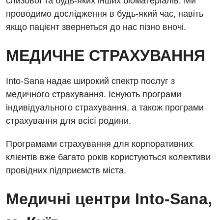
слизової та будь-яких інших біоматеріалів. Ми
Дерматовенерологія
проводимо дослідження в будь-який час, навіть
Дієтологія
якщо пацієнт звернеться до нас пізно вночі.
Ендокринологія
МЕДИЧНЕ СТРАХУВАННЯ
Кардіологія
Кардіохірургія
Into-Sana надає широкий спектр послуг з
медичного страхування. Існують програми
Мамологія
індивідуального страхування, а також програми
Медична психологія
страхування для всієї родини.
Неврологія
Програмами страхування для корпоративних
клієнтів вже багато років користуються колективи
Нейрохірургія
провідних підприємств міста.
Онкологічне відділлення
Медичні центри Into-Sana,
Оториноларингологія
Офтальмологічне відділення