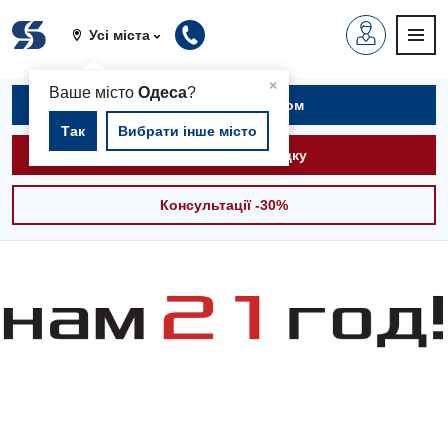
Усі міста
▲
×
Ваше місто
Одеса
?
Записатися на прийом
Так
Вибрати інше місто
Викликати швидку
Консультації -30%