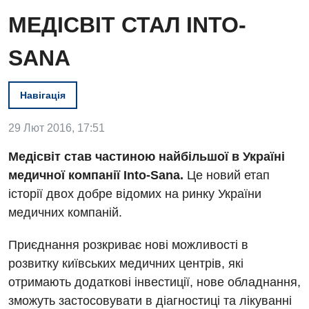
МЕДІСВІТ СТАЛ INTO-
SANA
Навігація
29 Лют 2016, 17:51
Медісвіт став частиною найбільшої в Україні
Вакансії
медичної компанії Into-Sana.
Це новий етап
Заходи БПР
Діагностика
історії двох добре відомих на ринку України
медичних компаній.
Інтернатура
Ангіографічні дослідження
Відділ госпіталізації
Енциклопедія
Діагностичне відділення
Приєднання розкриває нові можливості в
Відділення кардіосудинної патології та неврології
розвитку київських медичних центрів, які
Програма лояльності
Ендоскопічне відділення
отримають додаткові інвестиції, нове обладнання,
Відділення невідкладних станів
Відгуки
Інструментальна діагностика
зможуть застосовувати в діагностиці та лікуванні