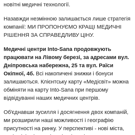
Відділення інтенсивної терапії
новітні медичні технології.
Відео
Комп’ютерна томографія
Гінекологічне відділення
Назавжди незмінною залишається лише стратегія
Магнітно-резонансна томографія
Денний стаціонар
компанії: МИ ПРОПОНУЄМО КРАЩІ МЕДИЧНІ
Декларування
Мамографія
РІШЕННЯ ЗА СПРАВЕДЛИВУ ЦІНУ.
Діагностичне відділення
Лікування гострого інфаркту
Нейросонографія
Ендоскопічне відділення
Медичні центри Into-Sana продовжують
Національний скринінг здоров’я 40+
Рентгенографія
працювати на Лівому березі, за адресами вул.
Онкологічне відділлення
Дніпровська набережна, 25 та вул. Раїси
УЗД
Українська
Офтальмологічне відділення
Окіпної, 4б.
Всі накопичені знижки і бонуси
залишаються. Клієнтську карту «Медісвіт» можна
Для дорослих
Російська
Педіатричне відділення
обміняти на карту Into-Sana при першому
Акушерство і гінекологія
Терапевтичне відділення
відвідуванні наших медичних центрів.
Алергологія, імунологія
Травматологічне відділення
Об'єднавши зусилля і досягнення двох компаній,
Андрологія
ми розширили наші можливості і географію
Урологічне відділення
присутності на ринку. У перспективі - нові міста,
Безоплатні послуги
Хірургічне відділення