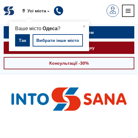
Усі міста
▲
×
Ваше місто
Одеса
?
Записатися на прийом
Так
Вибрати інше місто
Викликати швидку
Консультації -30%