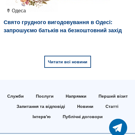
Кардіологія
Одеса
Кардіохірургія
Свято грудного вигодовування в Одесі:
Мамологія
запрошуємо батьків на безкоштовний захід
Медична психологія
Неврологія
Читати всі новини
Нейрохірургія
Онкологічне відділлення
Оториноларингологія
Служби
Послуги
Напрямки
Перший візит
Офтальмологічне відділення
Запитання та відповіді
Новини
Статті
Педіатричне відділення
Інтерв'ю
Публічні договори
Проктологія