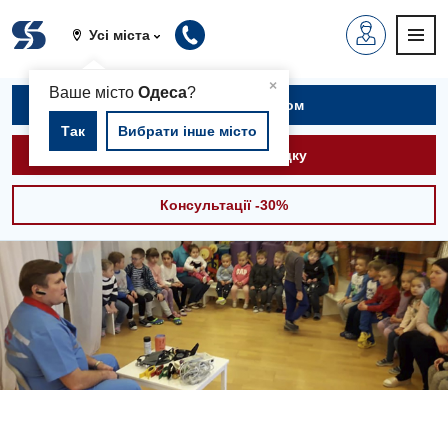
Усі міста
▲
×
Ваше місто
Одеса
?
Записатися на прийом
Так
Вибрати інше місто
Викликати швидку
Консультації -30%