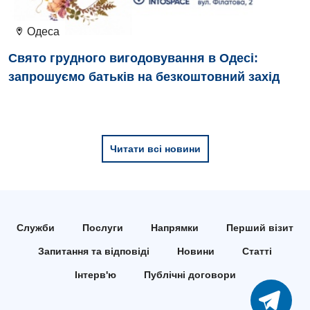
Відділення кардіосудинної патології та неврології
Одеса
Відділення невідкладних станів
Свято грудного вигодовування в Одесі:
Гастроентерологія
запрошуємо батьків на безкоштовний захід
Гематологія
Гінекологічне відділення
Читати всі новини
Денний стаціонар
Дерматовенерологія
Дієтологія
Служби
Послуги
Напрямки
Перший візит
Ендокринологія
Запитання та відповіді
Новини
Статті
Кардіологія
Інтерв'ю
Публічні договори
Кардіохірургія