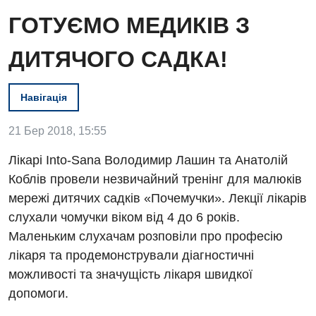
ГОТУЄМО МЕДИКІВ З
ДИТЯЧОГО САДКА!
Навігація
Вакансії
Заходи БПР
Діагностика
21 Бер 2018, 15:55
Інтернатура
Ангіографічні дослідження
Лікарі Into-Sana Володимир Лашин та Анатолій
Відділ госпіталізації
Коблів провели незвичайний тренінг для малюків
Енциклопедія
Діагностичне відділення
мережі дитячих садків «Почемучки». Лекції лікарів
Відділення кардіосудинної патології та неврології
Програма лояльності
Ендоскопічне відділення
слухали чомучки віком від 4 до 6 років.
Відділення невідкладних станів
Маленьким слухачам розповіли про професію
Відгуки
Інструментальна діагностика
лікаря та продемонстрували діагностичні
Відділення інтенсивної терапії
Відео
Комп’ютерна томографія
можливості та значущість лікаря швидкої
Гінекологічне відділення
допомоги.
Магнітно-резонансна томографія
Денний стаціонар