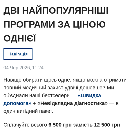
ДВІ НАЙПОПУЛЯРНІШІ
ПРОГРАМИ ЗА ЦІНОЮ
ОДНІЄЇ
Навігація
04 Чер 2026, 11:24
Навіщо обирати щось одне, якщо можна отримати
повний медичний захист удвічі дешевше? Ми
Вакансії
об'єднали наші бестселери —
«Швидка
допомога»
+ «Невідкладна діагностика»
— в
Заходи БПР
Діагностика
один вигідний пакет.
Інтернатура
Ангіографічні дослідження
Відділ госпіталізації
Сплачуйте всього
6 500 грн замість 12 500 грн
Енциклопедія
Діагностичне відділення