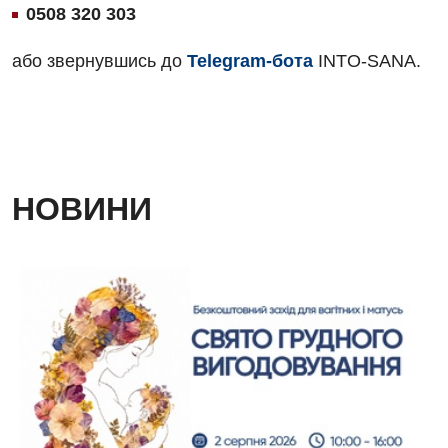
0508 320 303
Дієтологія
або звернувшись до
Telegram-бота
INTO-SANA.
Ендокринологія
Кардіологія
Кардіохірургія
Мамологія
НОВИНИ
Медична психологія
Неврологія
Нейрохірургія
Онкологічне відділлення
Оториноларингологія
Офтальмологічне відділення