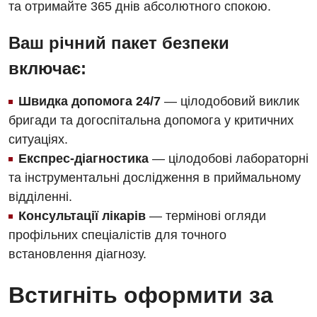
та отримайте 365 днів абсолютного спокою.
Відділення кардіосудинної патології та неврології
Програма лояльності
Ендоскопічне відділення
Ваш річний пакет безпеки
Відділення невідкладних станів
Відгуки
Інструментальна діагностика
включає:
Відділення інтенсивної терапії
Відео
Комп’ютерна томографія
Гінекологічне відділення
Швидка допомога 24/7
— цілодобовий виклик
Магнітно-резонансна томографія
бригади та догоспітальна допомога у критичних
Денний стаціонар
Декларування
ситуаціях.
Мамографія
Діагностичне відділення
Експрес-діагностика
— цілодобові лабораторні
Лікування гострого інфаркту
Нейросонографія
та інструментальні дослідження в приймальному
Ендоскопічне відділення
Національний скринінг здоров’я 40+
відділенні.
Рентгенографія
Онкологічне відділлення
Консультації лікарів
— термінові огляди
УЗД
Українська
профільних спеціалістів для точного
Офтальмологічне відділення
встановлення діагнозу.
Для дорослих
Російська
Педіатричне відділення
Встигніть оформити за
Акушерство і гінекологія
Терапевтичне відділення