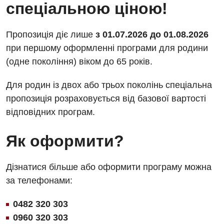
Алергологія, імунологія
спеціальною ціною!
Травматологічне відділення
Андрологія
Урологічне відділення
Пропозиція діє лише
з 01.07.2026 до 01.08.2026
Безоплатні послуги
Хірургічне відділення
при першому оформленні програми для родини
(одне покоління) віком до 65 років.
Вакцинація
Швидка медична допомога
Відділення інтенсивної терапії
Для родин із двох або трьох поколінь спеціальна
пропозиція розраховується від базової вартості
Відділення кардіосудинної патології та неврології
відповідних програм.
Відділення невідкладних станів
Як оформити?
Гастроентерологія
Гематологія
Дізнатися більше або оформити програму можна
за телефонами:
Гінекологічне відділення
Денний стаціонар
0482 320 303
0960 320 303
Дерматовенерологія