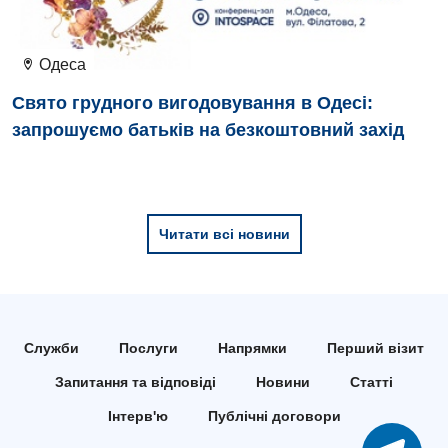
Педіатричне відділення
Одеса
Проктологія
Свято грудного вигодовування в Одесі:
Пульмонологія
запрошуємо батьків на безкоштовний захід
Ревматологія
Судинна хірургія
Терапевтичне відділення
Читати всі новини
Терапія
Травматологічне відділення
Травматологія і ортопедія
Служби
Послуги
Напрямки
Перший візит
Запитання та відповіді
Новини
Статті
Урологічне відділення
Інтерв'ю
Публічні договори
Урологія