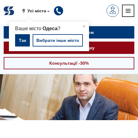
Усі міста
▲
×
Ваше місто
Одеса
?
Записатися на прийом
Так
Вибрати інше місто
Викликати швидку
Консультації -30%