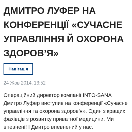
ДМИТРО ЛУФЕР НА
КОНФЕРЕНЦІЇ «СУЧАСНЕ
УПРАВЛІННЯ Й ОХОРОНА
ЗДОРОВ’Я»
Вакансії
Заходи БПР
Діагностика
Навігація
Інтернатура
Ангіографічні дослідження
Відділ госпіталізації
24 Жов 2014, 13:52
Енциклопедія
Діагностичне відділення
Відділення кардіосудинної патології та неврології
Операційний директор компанії INTO-SANA
Програма лояльності
Ендоскопічне відділення
Дмитро Луфер виступив на конференції «Сучасне
Відділення невідкладних станів
управління та охорона здоров'я». Один з кращих
Відгуки
Інструментальна діагностика
Відділення інтенсивної терапії
фахівців з розвитку приватної медицини. Ми
Відео
Комп’ютерна томографія
впевнені! І Дмитро впевнений у нас.
Гінекологічне відділення