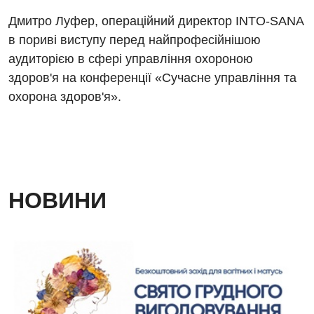
Магнітно-резонансна томографія
Дмитро Луфер, операційний директор INTO-SANA
Денний стаціонар
Декларування
Мамографія
в пориві виступу перед найпрофесійнішою
Діагностичне відділення
Лікування гострого інфаркту
аудиторією в сфері управління охороною
Нейросонографія
здоров'я на конференції «Сучасне управління та
Ендоскопічне відділення
Національний скринінг здоров’я 40+
Рентгенографія
охорона здоров'я».
Онкологічне відділлення
УЗД
Українська
Офтальмологічне відділення
Для дорослих
Російська
Педіатричне відділення
Акушерство і гінекологія
Терапевтичне відділення
НОВИНИ
Алергологія, імунологія
Травматологічне відділення
Андрологія
Урологічне відділення
Безоплатні послуги
Хірургічне відділення
Вакцинація
Швидка медична допомога