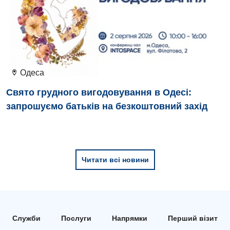
Відділення інтенсивної терапії
Відділення кардіосудинної патології та неврології
Відділення невідкладних станів
Гастроентерологія
Одеса
Гематологія
Свято грудного вигодовування в Одесі:
запрошуємо батьків на безкоштовний захід
Гінекологічне відділення
Денний стаціонар
Дерматовенерологія
Читати всі новини
Дієтологія
Ендокринологія
Кардіологія
Служби
Послуги
Напрямки
Перший візит