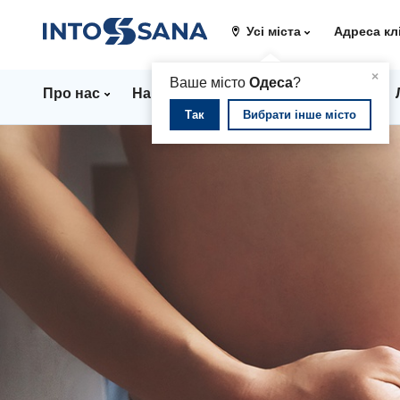
Усі міста
Адреса кл
▲
×
Ваше місто
Одеса
?
Про нас
Напрямки
Стаціонар
Ціни
Так
Вибрати інше місто