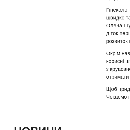
Гінеколог
швидко та
Олена Шул
діток пер
розвиток 
Окрім нав
корисні ш
з круасан
отримати 
Щоб прид
Чекаємо 