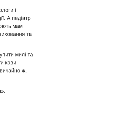
ологи і
ії. А педіатр
люють мам
 виховання та
упити милі та
ти кави
звичайно ж,
».