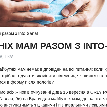
 разом з Into-Sana!
ІХ МАМ РАЗОМ З INTO
8, 11:28
айбутніх мам немає відповідей на всі питання: коли к
потрібно годувати, як міняти підгузник, як швидко та 
ися в форму після пологів?
о всіх жінок в очікуванні дива 16 вересня в ORLY P
авела, 9в) на Бранч для майбутніх мам, де наші ліка
о виступатимуть з цікавими і пізнавальними лекціям