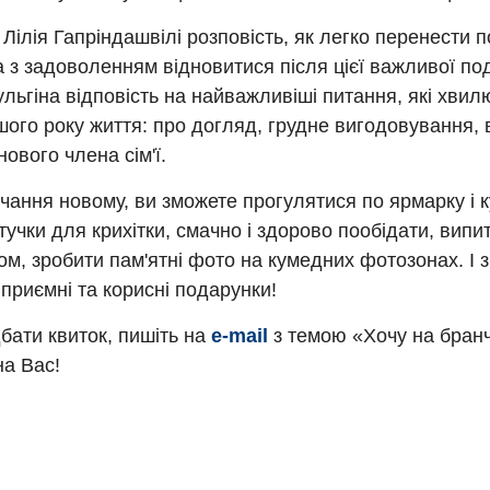
 Лілія Гапріндашвілі розповість, як легко перенести п
 з задоволенням відновитися після цієї важливої ​​под
ьгіна відповість на найважливіші питання, які хви
шого року життя: про догляд, грудне вигодовування,
нового члена сім'ї.
чання новому, ви зможете прогулятися по ярмарку і к
тучки для крихітки, смачно і здорово пообідати, випи
ом, зробити пам'ятні фото на кумедних фотозонах. І 
приємні та корисні подарунки!
бати квиток, пишіть на
e-mail
з темою «Хочу на бранч
на Вас!