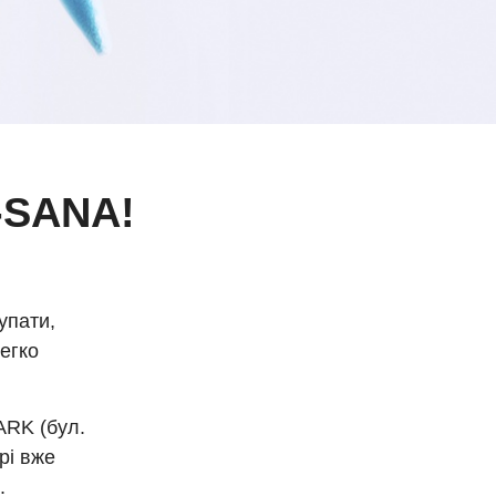
-SANA!
упати,
легко
ARK (бул.
рі вже
и.