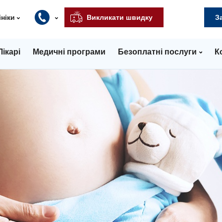
ініки
Викликати швидку
З
Лікарі
Медичні програми
Безоплатні послуги
К