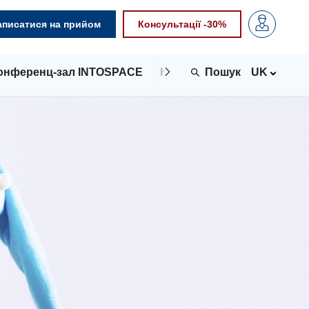
аписатися на прийом
Консультації -30%
онференц-зал INTOSPACE
Контакти
UK