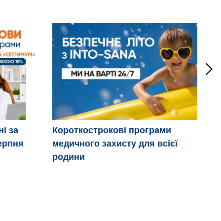
ні за
Короткострокові програми
Дв
ерпня
медичного захисту для всієї
ці
родини