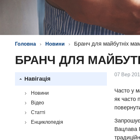
Бранч для майбутніх мам
Головна
Новини
БРАНЧ ДЛЯ МАЙБУТН
07 Вер 201
Навігація
Часто у м
Новини
як часто 
Відео
повернут
Статті
Запрошуєм
Енциклопедія
Вацлава Г
традиційн