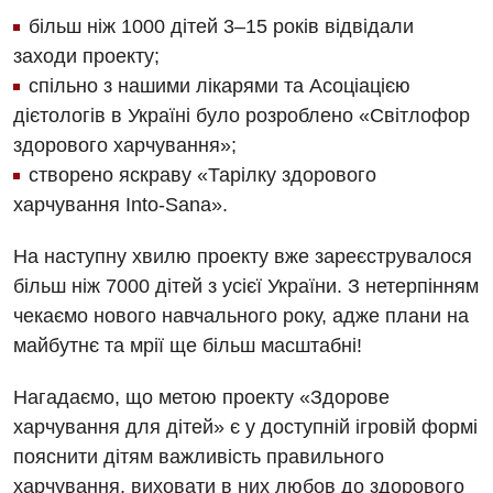
Відділення інтенсивної терапії
більш ніж 1000 дітей 3–15 років відвідали
Відео
Комп’ютерна томографія
заходи проекту;
Гінекологічне відділення
спільно з нашими лікарями та Асоціацією
Магнітно-резонансна томографія
Денний стаціонар
Декларування
дієтологів в Україні було розроблено «Світлофор
Мамографія
здорового харчування»;
Діагностичне відділення
Лікування гострого інфаркту
Нейросонографія
створено яскраву «Тарілку здорового
Ендоскопічне відділення
Національний скринінг здоров’я 40+
харчування Into-Sana».
Рентгенографія
Онкологічне відділлення
На наступну хвилю проекту вже зареєструвалося
УЗД
Українська
Офтальмологічне відділення
більш ніж 7000 дітей з усієї України. З нетерпінням
чекаємо нового навчального року, адже плани на
Для дорослих
Російська
Педіатричне відділення
майбутнє та мрії ще більш масштабні!
Акушерство і гінекологія
Терапевтичне відділення
Нагадаємо, що метою проекту «Здорове
Алергологія, імунологія
Травматологічне відділення
харчування для дітей» є у доступній ігровій формі
Андрологія
пояснити дітям важливість правильного
Урологічне відділення
харчування, виховати в них любов до здорового