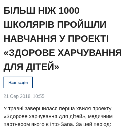
БІЛЬШ НІЖ 1000
ШКОЛЯРІВ ПРОЙШЛИ
НАВЧАННЯ У ПРОЕКТІ
«ЗДОРОВЕ ХАРЧУВАННЯ
ДЛЯ ДІТЕЙ»
Вакансії
Заходи БПР
Навігація
Діагностика
Інтернатура
Ангіографічні дослідження
21 Сер 2018, 10:55
Відділ госпіталізації
Енциклопедія
Діагностичне відділення
У травні завершилася перша хвиля проекту
Відділення кардіосудинної патології та неврології
«Здорове харчування для дітей», медичним
Програма лояльності
Ендоскопічне відділення
партнером якого є Into-Sana. За цей період:
Відділення невідкладних станів
Відгуки
Інструментальна діагностика