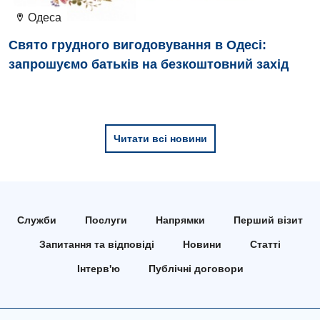
Одеса
Кардіологія
Свято грудного вигодовування в Одесі:
Кардіохірургія
запрошуємо батьків на безкоштовний захід
Мамологія
Медична психологія
Читати всі новини
Неврологія
Нейрохірургія
Онкологічне відділлення
Служби
Послуги
Напрямки
Перший візит
Оториноларингологія
Запитання та відповіді
Новини
Статті
Офтальмологічне відділення
Інтерв'ю
Публічні договори
Педіатричне відділення
Проктологія