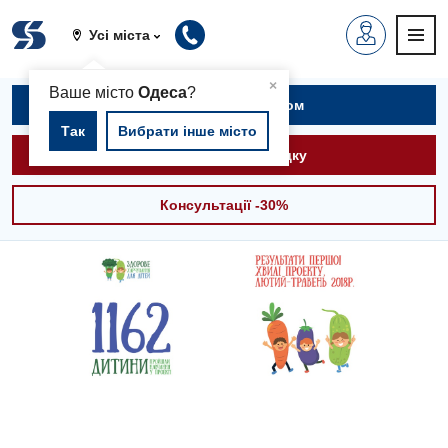
Усі міста
▲
×
Ваше місто
Одеса
?
Записатися на прийом
Так
Вибрати інше місто
Викликати швидку
Консультації -30%