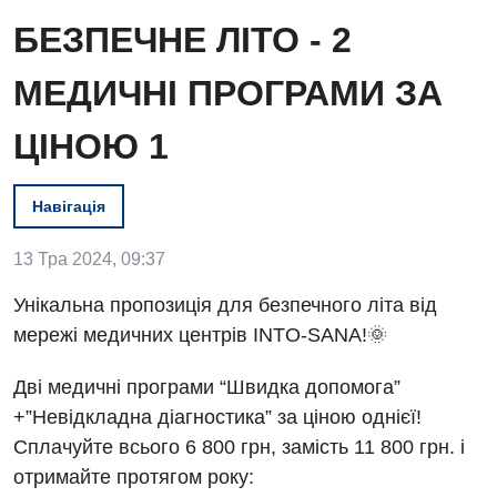
БЕЗПЕЧНЕ ЛІТО - 2
МЕДИЧНІ ПРОГРАМИ ЗА
ЦІНОЮ 1
Навігація
13 Тра 2024, 09:37
Унікальна пропозиція для безпечного літа від
мережі медичних центрів INTO-SANA!🌞
Вакансії
Дві медичні програми “Швидка допомога”
Заходи БПР
Діагностика
+”Невідкладна діагностика” за ціною однієї!
Інтернатура
Ангіографічні дослідження
Сплачуйте всього 6 800 грн, замість 11 800 грн. і
Відділ госпіталізації
отримайте протягом року:
Енциклопедія
Діагностичне відділення