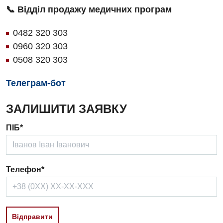
📞 Відділ продажу медичних програм
Андрологія
Урологічне відділення
0482 320 303
Безоплатні послуги
Хірургічне відділення
0960 320 303
Вакцинація
Швидка медична допомога
0508 320 303
Відділення інтенсивної терапії
Телеграм-бот
Відділення кардіосудинної патології та неврології
ЗАЛИШИТИ ЗАЯВКУ
Відділення невідкладних станів
ПІБ*
Гастроентерологія
Гематологія
Телефон*
Гінекологічне відділення
Денний стаціонар
Дерматовенерологія
Вiдправити