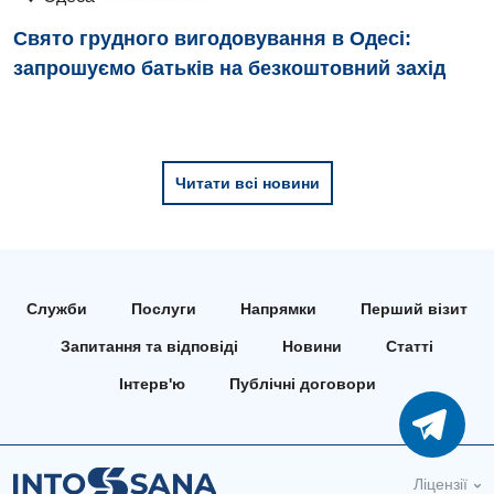
Педіатричне відділення
Свято грудного вигодовування в Одесі:
Проктологія
запрошуємо батьків на безкоштовний захід
Пульмонологія
Ревматологія
Читати всі новини
Судинна хірургія
Терапевтичне відділення
Терапія
Служби
Послуги
Напрямки
Перший візит
Травматологічне відділення
Запитання та відповіді
Новини
Статті
Травматологія і ортопедія
Інтерв'ю
Публічні договори
Урологічне відділення
Урологія
Ліцензії