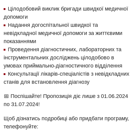
Відділення кардіосудинної патології та неврології
Програма лояльності
Ендоскопічне відділення
Цілодобовий виклик бригади швидкої медичної
Відділення невідкладних станів
допомоги
Відгуки
Інструментальна діагностика
Надання догоспітальної швидкої та
Відділення інтенсивної терапії
Відео
Комп’ютерна томографія
невідкладної медичної допомоги за життєвими
Гінекологічне відділення
показаннями
Магнітно-резонансна томографія
Денний стаціонар
Проведення діагностичних, лабораторних та
Декларування
Мамографія
інструментальних досліджень цілодобово в
Діагностичне відділення
Лікування гострого інфаркту
умовах приймально-діагностичного відділення
Нейросонографія
Ендоскопічне відділення
Консультації лікарів-спеціалістів з невідкладних
Національний скринінг здоров’я 40+
Рентгенографія
станів для встановлення діагнозу
Онкологічне відділлення
УЗД
Українська
📅 Поспішайте! Пропозиція діє лише з 01.06.2024
Офтальмологічне відділення
по 31.07.2024!
Для дорослих
Російська
Педіатричне відділення
Щоб дізнатись подробиці або придбати програму,
Акушерство і гінекологія
Терапевтичне відділення
телефонуйте:
Алергологія, імунологія
Травматологічне відділення