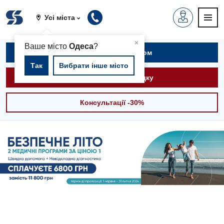
Усі міста
▲
×
Ваше місто
Одеса
?
Записатися на прийом
Так
Вибрати інше місто
Викликати швидку
Консультації -30%