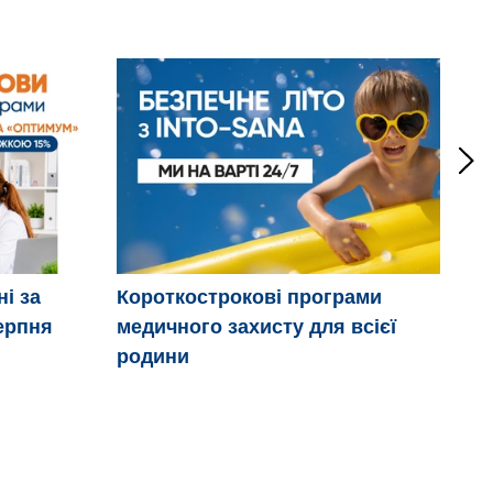
ні за
Короткострокові програми
Дв
ерпня
медичного захисту для всієї
ці
родини