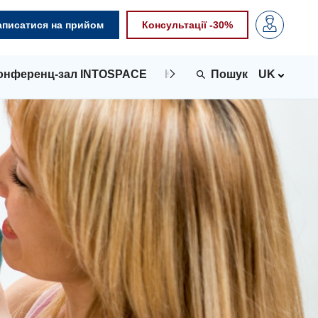
аписатися на прийом
Консультації -30%
онференц-зал INTOSPACE
Контакти
UK