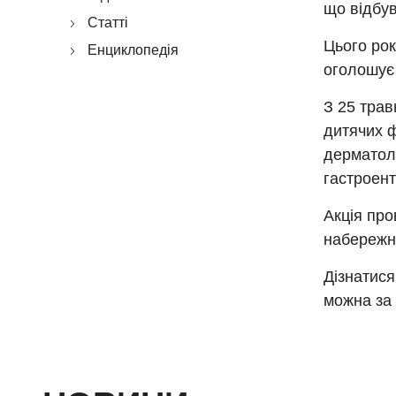
що відбув
Статті
Цього рок
Енциклопедія
оголошує 
З 25 трав
дитячих ф
дерматоло
гастроент
Акція про
набережна
Дізнатися
можна за 