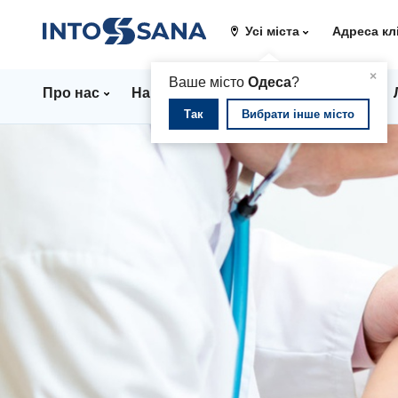
Усі міста
Адреса кл
▲
×
Ваше місто
Одеса
?
Про нас
Напрямки
Стаціонар
Ціни
Так
Вибрати інше місто