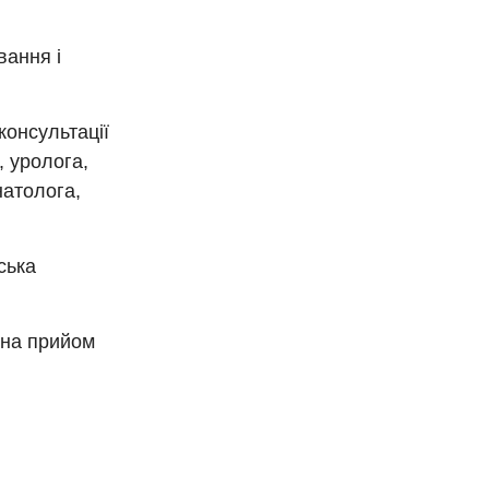
вання і
консультації
, уролога,
натолога,
ська
 на прийом