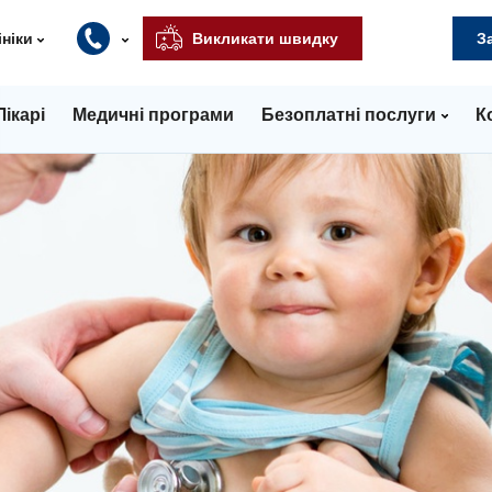
ініки
Викликати швидку
З
Лікарі
Медичні програми
Безоплатні послуги
К