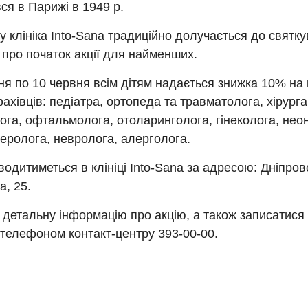
ся в Парижі в 1949 р.
у клініка Into-Sana традиційно долучається до святку
про початок акції для найменших.
ня по 10 червня всім дітям надається знижка 10% на 
ахівців: педіатра, ортопеда та травматолога, хірурга
га, офтальмолога, отоларинголога, гінеколога, нео
еролога, невролога, алерголога.
водитиметься в клініці Into-Sana за адресою: Дніпров
, 25.
 детальну інформацію про акцію, а також записатися
телефоном контакт-центру 393-00-00.