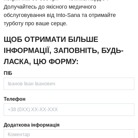
Відгуки
Інструментальна діагностика
Долучайтесь до якісного медичного
Відділення інтенсивної терапії
обслуговування від Into-Sana та отримайте
Відео
Комп’ютерна томографія
турботу про ваше серце.
Гінекологічне відділення
Магнітно-резонансна томографія
Денний стаціонар
Декларування
ЩОБ ОТРИМАТИ БІЛЬШЕ
Мамографія
Діагностичне відділення
ІНФОРМАЦІЇ, ЗАПОВНІТЬ, БУДЬ-
Лікування гострого інфаркту
Нейросонографія
ЛАСКА, ЦЮ ФОРМУ:
Ендоскопічне відділення
Національний скринінг здоров’я 40+
Рентгенографія
Онкологічне відділлення
ПІБ
УЗД
Українська
Офтальмологічне відділення
Для дорослих
Російська
Педіатричне відділення
Телефон
Акушерство і гінекологія
Терапевтичне відділення
Алергологія, імунологія
Травматологічне відділення
Додаткова інформація
Андрологія
Урологічне відділення