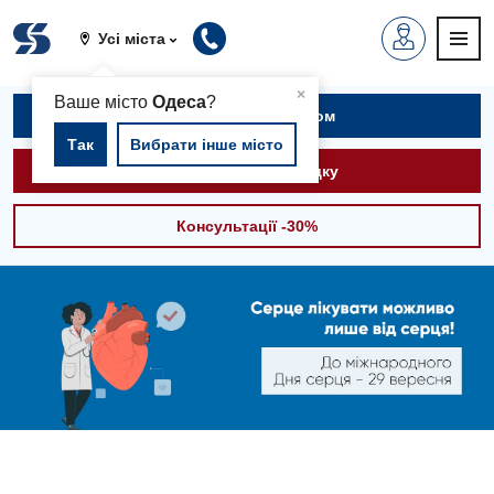
Усі міста
▲
×
Ваше місто
Одеса
?
Записатися на прийом
Так
Вибрати інше місто
Викликати швидку
Консультації -30%