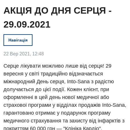
АКЦІЯ ДО ДНЯ СЕРЦЯ -
29.09.2021
Навігація
22 Вер 2021, 12:48
Серце лікувати можливо лише від серця! 29
вересня у світі традиційно відзначається
Вакансії
міжнародний День серця, Into-Sana з радістю
Заходи БПР
Діагностика
долучається до цієї події. Кожен клієнт, при
оформленні в цей день нової медичної або
Інтернатура
Ангіографічні дослідження
страховоі програми у відділах продажів Into-Sana,
Відділ госпіталізації
Енциклопедія
Діагностичне відділення
гарантовано отримає у подарунок програму
Відділення кардіосудинної патології та неврології
медичного страхування та захисту від інфарктів з
Програма лояльності
Ендоскопічне відділення
покриттям 60 000 грн — "Клініка Кардіо".
Відділення невідкладних станів