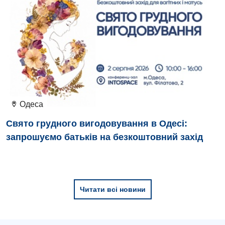
Ендокринологія
Кардіологія
Кардіохірургія
Мамологія
Медична психологія
Одеса
Неврологія
Свято грудного вигодовування в Одесі:
Нейрохірургія
запрошуємо батьків на безкоштовний захід
Онкологічне відділлення
Оториноларингологія
Офтальмологічне відділення
Читати всі новини
Педіатричне відділення