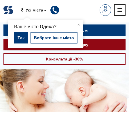
Усі міста
▲
×
Ваше місто
Одеса
?
Записатися на прийом
Так
Вибрати інше місто
Викликати швидку
Консультації -30%