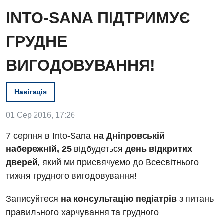
INTO-SANA ПІДТРИМУЄ
ГРУДНЕ
ВИГОДОВУВАННЯ!
Вакансії
Навігація
Заходи БПР
Діагностика
Інтернатура
Ангіографічні дослідження
01 Сер 2016, 17:26
Відділ госпіталізації
Енциклопедія
Діагностичне відділення
7 серпня в Into-Sana
на Дніпровській
Відділення кардіосудинної патології та неврології
набережній, 25
відбудеться
день відкритих
Програма лояльності
Ендоскопічне відділення
дверей
, який ми присвячуємо до Всесвітнього
Відділення невідкладних станів
Відгуки
Інструментальна діагностика
тижня грудного вигодовування!
Відділення інтенсивної терапії
Відео
Комп’ютерна томографія
Записуйтеся
на консультацію педіатрів
з питань
Гінекологічне відділення
правильного харчування та грудного
Магнітно-резонансна томографія