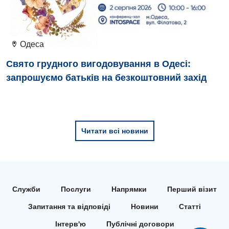
Відділення кардіосудинної патології та неврології
Відділення невідкладних станів
Одеса
Гастроентерологія
Свято грудного вигодовування в Одесі:
Гематологія
запрошуємо батьків на безкоштовний захід
Гінекологічне відділення
Денний стаціонар
Читати всі новини
Дерматовенерологія
Дієтологія
Ендокринологія
Служби
Послуги
Напрямки
Перший візит
Кардіологія
Запитання та відповіді
Новини
Статті
Кардіохірургія
Інтерв'ю
Публічні договори