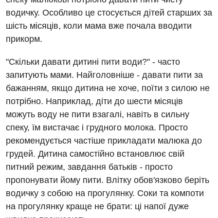
водичку. Особливо це стосується дітей старших за
Заходи БПР
Діагностика
шість місяців, коли мама вже почала вводити
Інтернатура
Ангіографічні дослідження
прикорм.
Відділ госпіталізації
Енциклопедія
Діагностичне відділення
"Скільки давати дитині пити води?" - часто
Відділення кардіосудинної патології та неврології
Програма лояльності
Ендоскопічне відділення
запитують мами. Найголовніше - давати пити за
Відділення невідкладних станів
бажанням, якщо дитина не хоче, поїти з силою не
Відгуки
Інструментальна діагностика
потрібно. Наприклад, діти до шести місяців
Відділення інтенсивної терапії
Відео
Комп’ютерна томографія
можуть воду не пити взагалі, навіть в сильну
Гінекологічне відділення
спеку, їм вистачає і грудного молока. Просто
Магнітно-резонансна томографія
рекомендується частіше прикладати малюка до
Денний стаціонар
Декларування
Мамографія
грудей. Дитина самостійно встановлює свій
Діагностичне відділення
Лікування гострого інфаркту
питний режим, завдання батьків - просто
Нейросонографія
пропонувати йому пити. Влітку обов'язково беріть
Ендоскопічне відділення
Національний скринінг здоров’я 40+
Рентгенографія
водичку з собою на прогулянку. Соки та компоти
Онкологічне відділлення
на прогулянку краще не брати: ці напої дуже
УЗД
Українська