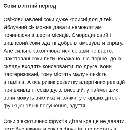
Соки в літній період
Гінекологічне відділення
Свіжовичавлені соки дуже корисні для дітей.
Денний стаціонар
Яблучний сік можна давати немовлятам
Дерматовенерологія
починаючи з шести місяців. Смородиновий і
вишневий соки здатні добре втамовувати спрагу.
Дієтологія
Але сильно захоплюватися соками не варто.
Ендокринологія
Пакетовані соки пити небажано. По-перше, до їх
складу входять консерванти, по-друге, вони
Кардіологія
пастеризовані, тому містять малу кількість
Кардіохірургія
вітамінів. А ось ризик розвитку алергічних реакцій
при вживанні соків дуже високий, у найменших
Мамологія
вони можуть викликати коліки, у старших діток -
Медична психологія
функціональні порушення, здуття.
Неврологія
Соки з екзотичних фруктів дітям краще не давати,
Нейрохірургія
потрібно вживати соки з фруктів, що ростуть в