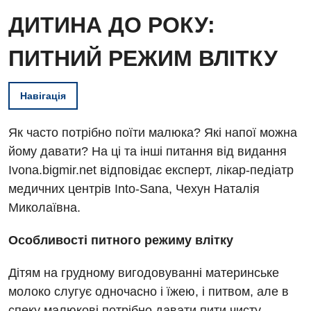
ДИТИНА ДО РОКУ:
ПИТНИЙ РЕЖИМ ВЛІТКУ
Навігація
Як часто потрібно поїти малюка? Які напої можна
йому давати? На ці та інші питання від видання
Ivona.bigmir.net відповідає експерт, лікар-педіатр
медичних центрів Into-Sana, Чехун Наталія
Миколаївна.
Особливості питного режиму влітку
Дітям на грудному вигодовуванні материнське
молоко слугує одночасно і їжею, і питвом, але в
Вакансії
спеку малюкові потрібно давати пити чисту