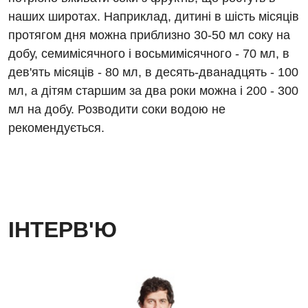
Онкологічне відділлення
наших широтах. Наприклад, дитині в шість місяців
протягом дня можна приблизно 30-50 мл соку на
Оториноларингологія
добу, семимісячного і восьмимісячного - 70 мл, в
Офтальмологічне відділення
дев'ять місяців - 80 мл, в десять-дванадцять - 100
мл, а дітям старшим за два роки можна і 200 - 300
Педіатричне відділення
мл на добу. Розводити соки водою не
Проктологія
рекомендується.
Пульмонологія
Ревматологія
Судинна хірургія
ІНТЕРВ'Ю
Терапевтичне відділення
Терапія
Травматологічне відділення