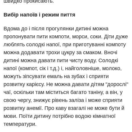
швидко прокисають.
Офтальмологічне відділення
Для дорослих
Російська
Педіатричне відділення
Вибір напоїв і режим пиття
Акушерство і гінекологія
Терапевтичне відділення
Вдома до і після прогулянки дитині можна
Алергологія, імунологія
пропонувати пити компоти, морси, соки. Діти дуже
Травматологічне відділення
люблять солодкі напої, при приготуванні компоту
Андрологія
Урологічне відділення
можна додавати трохи цукру за смаком. Вночі
Безоплатні послуги
Хірургічне відділення
дитині можна давати пити чисту воду. Солодкі
напої (компот, сік і т.д.) і, найголовніше, молоко,
Вакцинація
Швидка медична допомога
можуть зіпсувати емаль на зубах і сприяти
Відділення інтенсивної терапії
розвитку карієсу. Не можна давати дітям "дорослі"
чаї, оскільки там міститься багато таніну, а він, у
Відділення кардіосудинної патології та неврології
свою чергу, знижує рівень заліза і може сприяти
Відділення невідкладних станів
розвитку анемії. Про каву взагалі не може бути й
мови. Поїти дитину потрібно водою кімнатної
Гастроентерологія
температури.
Гематологія