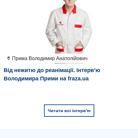
Травматологія і ортопедія
Урологічне відділення
Урологія
Фізіотерапія
Хірургічне відділення
Прима Володимир Анатолійович
Для дітей
Від нежитю до реанімації. Інтерв’ю
Володимира Прими на fraza.ua
Дитяча алергологія
Дитяча гастроентерологія
Дитяча гінекологія
Читати всі інтерв'ю
Дитяча дерматовенерологія
Дитяча ендокринологія