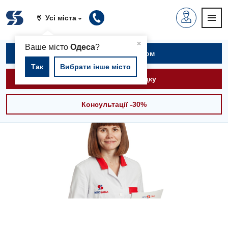
Усі міста
▲
×
Ваше місто
Одеса
?
Записатися на прийом
Так
Вибрати інше місто
Викликати швидку
Консультації -30%