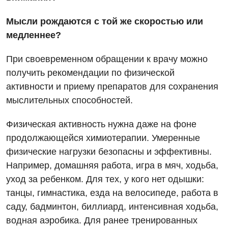
Диетология
Мысли рождаются с той же скоростью или
медленнее?
Дневной стационар
При своевременном обращении к врачу можно
Кардиология
получить рекомендации по физической
Кардиохирургия
активности и приему препаратов для сохранения
мыслительных способностей.
Маммология
Медицинская психология
Физическая активность нужна даже на фоне
продолжающейся химиотерапии. Умеренные
Неврология
физические нагрузки безопасны и эффективны.
Нейрохирургия
Например, домашняя работа, игра в мяч, ходьба,
уход за ребенком. Для тех, у кого нет одышки:
Онкологическое отделение
танцы, гимнастика, езда на велосипеде, работа в
Ортопедия и травматология
саду, бадминтон, биллиард, интенсивная ходьба,
водная аэробика. Для ранее тренированных
Отделение интенсивной терапии