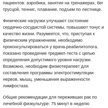
пациентов: аэробика, занятия на тренажерах, бег
Отделение кардиососудистой патологии и неврологии
трусцой, теннис, плавание, подъем по лестнице.
Отделение неотложных состояний
Физические нагрузки улучшают состояние
Оториноларингология
сердечно-сосудистой системы, повышают тонус и
качество жизни. Разумеется, что, приступая к
Офтальмологическое отделение
физическим упражнениям, необходимо
Педиатрическое отделение
проконсультироваться у врача-реабилитолога,
показано проведение тредмил-теста с целью
Проктология
определения допустимого уровня нагрузки.
Пульмонология
Возможно, необходим физиотерапевт для
составления программы электростимуляции
Ревматология
нервов, мышц, уменьшения выраженности
Сосудистая хирургия
лимфостаза.
Терапевтическое отделение
Общие рекомендации для переживших рак по
Терапия
лечебной физкультуре: 75 минут в неделю