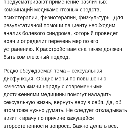
предусматривают применение различных
Детская кардиоревматология
комбинаций медикаментозных средств,
психотерапии, физиотерапии, физкультуры. Для
Детская неврология
результативной помощи пациенту необходим
Детская ортопедия и травматология
анализ болевого синдрома, который проведет
врач и определит перечень мер по его
Детская оториноларингология
устранению. К расстройствам сна также должен
Детская офтальмология
быть комплексный подход.
Детская урология
Редко обсуждаемая тема – сексуальная
Детская хирургия
дисфункция. Общие меры по повышению
качества жизни наряду с современными
Детская эндокринология
достижениями медицины помогут наладить
Педиатрия
сексуальную жизнь, вернуть веру в себя. Да, об
этом тоже нужно думать. Не следует откладывать
визит к врачу по причине кажущейся
второстепенности вопроса. Важно делать все,