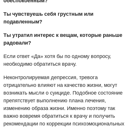
обеспокоенным?
Вакансии
Ты чувствуешь себя грустным или
подавленным?
Мероприятия БПР
Диагностика
Интернатура
Ангиографические исследования
Ты утратил интерес к вещам, которые раньше
Гинекологическое отделение
радовали?
Энциклопедия
Диагностическое отделение
Диагностическое отделение
Программа лояльности
Если ответ «Да» хотя бы по одному вопросу,
Инструментальная диагностика
Дневной стационар
необходимо обратиться врачу.
Отзывы
Компьютерная томография
Онкологическое отделение
Неконтролируемая депрессия, тревога
Видео
Магнитно-резонансная томография
отрицательно влияют на качество жизни, могут
Отдел госпитализации
Маммография
возникать мысли о суициде. Подобное состояние
Отделение интенсивной терапии
Декларирование
препятствует выполнению плана лечения,
Нейросонография
Отделение кардиососудистой патологии и неврологии
изменению образа жизни. Именно поэтому так
Лечение острого инфаркта
Рентгенография
важно вовремя обратиться к врачу и получить
Отделение неотложных состояний
Национальный скрининг здоровья 40+
рекомендации по коррекции психоэмоциональных
УЗИ