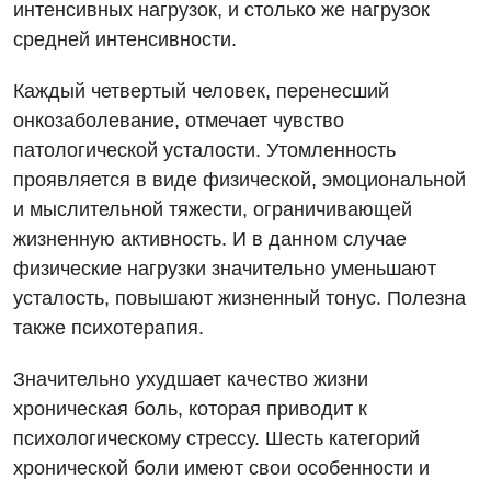
интенсивных нагрузок, и столько же нагрузок
Травматологическое отделение
средней интенсивности.
Урологическое отделение
Каждый четвертый человек, перенесший
Урология
онкозаболевание, отмечает чувство
патологической усталости. Утомленность
Физиотерапия
проявляется в виде физической, эмоциональной
Хирургическое отделение
и мыслительной тяжести, ограничивающей
жизненную активность. И в данном случае
Эндокринология
физические нагрузки значительно уменьшают
Для детей
усталость, повышают жизненный тонус. Полезна
также психотерапия.
Детская аллергология
Значительно ухудшает качество жизни
Детская гастроэнтерология
хроническая боль, которая приводит к
Детская гинекология
психологическому стрессу. Шесть категорий
хронической боли имеют свои особенности и
Детская дерматовенерология