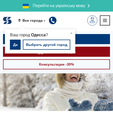
Перейти на українську мову
Все города
▲
×
Ваш город
Одесса
?
Записаться на приём
Да
Выбрать другой город
Вызвать скорую
Консультации -30%