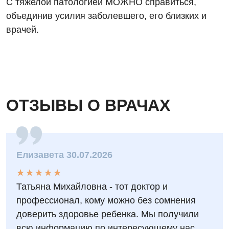
С тяжелой патологией МОЖНО справиться,
объединив усилия заболевшего, его близких и
врачей.
ОТЗЫВЫ О ВРАЧАХ
Елизавета 30.07.2026
★
★
★
★
★
★
★
★
★
★
Татьяна Михайловна - тот доктор и
профессионал, кому можно без сомнения
доверить здоровье ребенка. Мы получили
всю информацию по интересующему нас