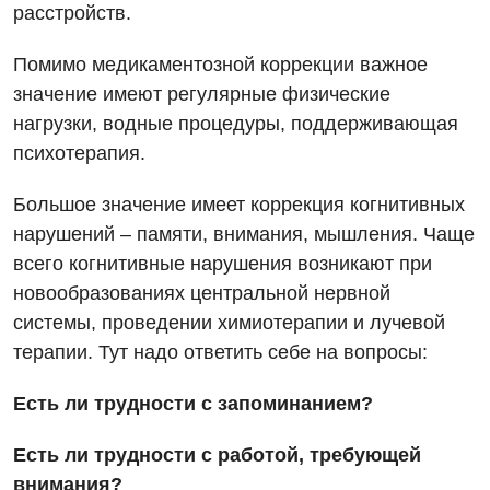
Офтальмологическое отделение
расстройств.
Эндоскопическое отделение
Украинский
Педиатрическое отделение
Помимо медикаментозной коррекции важное
Для взрослых
Русский
значение имеют регулярные физические
Скорая медицинская помощь
нагрузки, водные процедуры, поддерживающая
Акушерство и гинекология
Терапевтическое отделение
психотерапия.
Аллергология, иммунология
Травматологическое отделение
Большое значение имеет коррекция когнитивных
Андрология
Урологическое отделение
нарушений – памяти, внимания, мышления. Чаще
всего когнитивные нарушения возникают при
Бесплатные услуги
Хирургическое отделение
новообразованиях центральной нервной
Вакцинация
Эндоскопическое отделение
системы, проведении химиотерапии и лучевой
терапии. Тут надо ответить себе на вопросы:
Гастроэнтерология
Гематология
Есть ли трудности с запоминанием?
Гинекологическое отделение
Есть ли трудности с работой, требующей
внимания?
Дерматовенерология