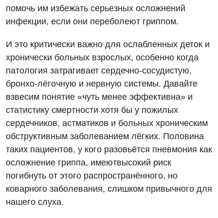
помочь им избежать серьезных осложнений
Отделение интенсивной терапии
инфекции, если они переболеют гриппом.
Отделение кардиососудистой патологии и неврологии
И это критически важно для ослабленных деток и
Отделение неотложных состояний
хронически больных взрослых, особенно когда
Оториноларингология
патология затрагивает сердечно-сосудистую,
бронхо-лёгочную и нервную системы. Давайте
Офтальмологическое отделение
взвесим понятие «чуть менее эффективна» и
Педиатрическое отделение
статистику смертности хотя бы у пожилых
сердечников, астматиков и больных хроническим
Проктология
обструктивным заболеванием лёгких. Половина
Пульмонология
таких пациентов, у кого разовьётся пневмония как
осложнение гриппа, имеютвысокий риск
Ревматология
погибнуть от этого распространённого, но
Сосудистая хирургия
коварного заболевания, слишком привычного для
нашего слуха.
Терапевтическое отделение