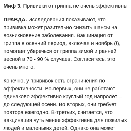
Миф 3.
Прививки от гриппа не очень эффективны
Дерматовенерология
ПРАВДА.
Исследования показывают, что
Диетология
прививка может разительно снизить шансы на
Дневной стационар
возникновение заболевания. Вакцинация от
гриппа в осенний период, включая и ноябрь (!),
Кардиология
помогает уберечься от гриппа зимой и ранней
Кардиохирургия
весной в 70 - 90 % случаев. Согласитесь, это
очень много.
Маммология
Медицинская психология
Конечно, у прививок есть ограничения по
эффективности. Во-первых, они не работают
Неврология
одинаково эффективно круглый год напролёт –
Нейрохирургия
до следующей осени. Во-вторых, они требует
повтора ежегодно. В-третьих, считается, что
Онкологическое отделение
вакцинация чуть менее эффективна для пожилых
Ортопедия и травматология
людей и маленьких детей. Однако она может