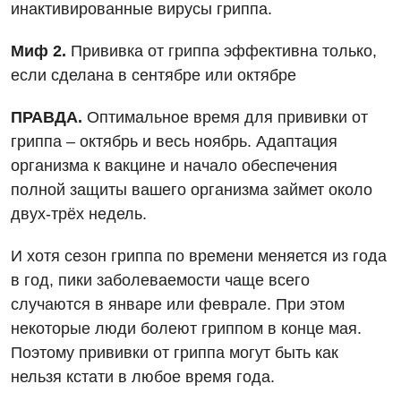
Отделение неотложных состояний
инактивированные вирусы гриппа.
Национальный скрининг здоровья 40+
УЗИ
Офтальмологическое отделение
Миф 2.
Прививка от гриппа эффективна только,
Эндоскопическое отделение
Украинский
Педиатрическое отделение
если сделана в сентябре или октябре
Для взрослых
Русский
Скорая медицинская помощь
ПРАВДА.
Оптимальное время для прививки от
гриппа – октябрь и весь ноябрь. Адаптация
Акушерство и гинекология
Терапевтическое отделение
организма к вакцине и начало обеспечения
Аллергология, иммунология
Травматологическое отделение
полной защиты вашего организма займет около
Андрология
двух-трёх недель.
Урологическое отделение
Бесплатные услуги
Хирургическое отделение
И хотя сезон гриппа по времени меняется из года
в год, пики заболеваемости чаще всего
Вакцинация
Эндоскопическое отделение
случаются в январе или феврале. При этом
Гастроэнтерология
некоторые люди болеют гриппом в конце мая.
Поэтому прививки от гриппа могут быть как
Гематология
нельзя кстати в любое время года.
Гинекологическое отделение