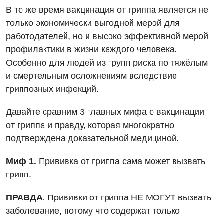
В то же время вакцинация от гриппа является не
только экономически выгодной мерой для
Вакансии
работодателей, но и высоко эффективной мерой
профилактики в жизни каждого человека.
Мероприятия БПР
Диагностика
Особенно для людей из групп риска по тяжёлым
Интернатура
Ангиографические исследования
и смертельным осложнениям вследствие
Гинекологическое отделение
гриппозных инфекций.
Энциклопедия
Диагностическое отделение
Диагностическое отделение
Давайте сравним 3 главных мифа о вакцинации
Программа лояльности
Инструментальная диагностика
Дневной стационар
от гриппа и правду, которая многократно
Отзывы
Компьютерная томография
подтверждена доказательной медициной.
Онкологическое отделение
Видео
Магнитно-резонансная томография
Миф 1.
Прививка от гриппа сама может вызвать
Отдел госпитализации
Маммография
грипп.
Отделение интенсивной терапии
Декларирование
Нейросонография
ПРАВДА.
Прививки от гриппа НЕ МОГУТ вызвать
Отделение кардиососудистой патологии и неврологии
Лечение острого инфаркта
заболевание, потому что содержат только
Рентгенография