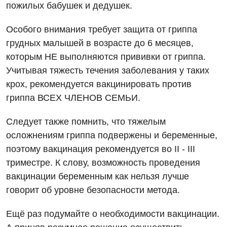
пожилых бабушек и дедушек.
Детская дерматовенерология
Особого внимания требует защита от гриппа
Детская кардиоревматология
грудных малышей в возрасте до 6 месяцев,
Детская неврология
которым НЕ выполняются прививки от гриппа.
Детская ортопедия и травматология
Учитывая тяжесть течения заболевания у таких
крох, рекомендуется вакцинировать против
Детская оториноларингология
гриппа ВСЕХ ЧЛЕНОВ СЕМЬИ.
Детская офтальмология
Следует также помнить, что тяжелым
Детская урология
осложнениям гриппа подвержены и беременные,
поэтому вакцинация рекомендуется во II - III
Детская хирургия
триместре. К слову, возможность проведения
Детская эндокринология
вакцинации беременным как нельзя лучше
говорит об уровне безопасности метода.
Педиатрия
Ещё раз подумайте о необходимости вакцинации.