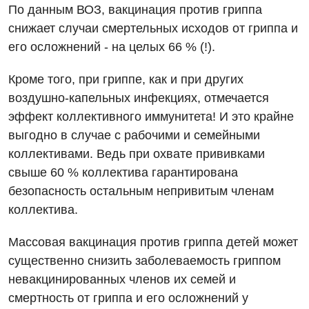
По данным ВОЗ, вакцинация против гриппа
Терапия
снижает случаи смертельных исходов от гриппа и
Травматологическое отделение
его осложнений - на целых 66 % (!).
Урологическое отделение
Кроме того, при гриппе, как и при других
Урология
воздушно-капельных инфекциях, отмечается
эффект коллективного иммунитета! И это крайне
Физиотерапия
выгодно в случае с рабочими и семейными
Хирургическое отделение
коллективами. Ведь при охвате прививками
свыше 60 % коллектива гарантирована
Эндокринология
безопасность остальным непривитым членам
коллектива.
Для детей
Детская аллергология
Массовая вакцинация против гриппа детей может
существенно снизить заболеваемость гриппом
Детская гастроэнтерология
невакцинированных членов их семей и
Детская гинекология
смертность от гриппа и его осложнений у