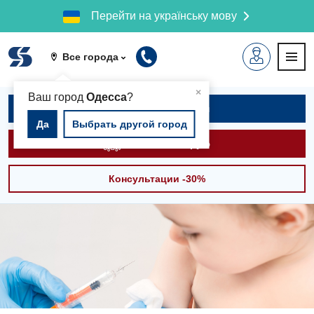
Перейти на українську мову
Все города
▲
×
Ваш город
Одесса
?
Записаться на приём
Да
Выбрать другой город
Вызвать скорую
Консультации -30%