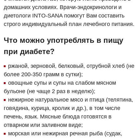
домашних условиях. Врачи-эндокринологи и
Отделение кардиососудистой патологии и неврологии
диетологи INTO-SANA помогут Вам составить
Отделение неотложных состояний
строго индивидуальный план лечебного питания.
Оториноларингология
Что можно употреблять в пищу
Офтальмологическое отделение
при диабете?
Педиатрическое отделение
ржаной, зерновой, белковый, отрубной хлеб (не
Проктология
более 200-350 грамм в сутки);
овощные супы и супы на слабом мясном
Пульмонология
бульоне (не чаще 2 раз в неделю);
Ревматология
нежирное натуральное мясо и птица (телятина,
говядина, курица, кролик и др.), в том числе
Сосудистая хирургия
печень, язык. Мясные блюда готовятся в
Терапевтическое отделение
отварном или заливном виде;
морская или нежирная речная рыба (судак,
Терапия