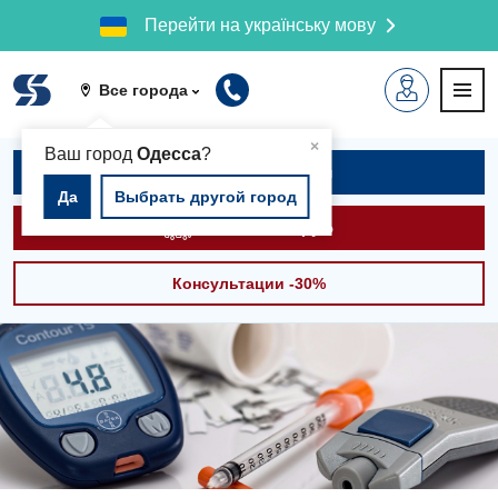
Перейти на українську мову
Все города
▲
×
Ваш город
Одесса
?
Записаться на приём
Да
Выбрать другой город
Вызвать скорую
Консультации -30%