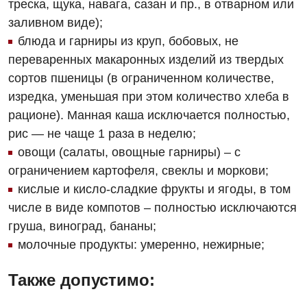
треска, щука, навага, сазан и пр., в отварном или
Травматологическое отделение
заливном виде);
блюда и гарниры из круп, бобовых, не
Урологическое отделение
переваренных макаронных изделий из твердых
Урология
сортов пшеницы (в ограниченном количестве,
изредка, уменьшая при этом количество хлеба в
Физиотерапия
рационе). Манная каша исключается полностью,
Хирургическое отделение
рис — не чаще 1 раза в неделю;
овощи (салаты, овощные гарниры) – с
Эндокринология
ограничением картофеля, свеклы и моркови;
кислые и кисло-сладкие фрукты и ягоды, в том
Для детей
числе в виде компотов – полностью исключаются
Детская аллергология
груша, виноград, бананы;
молочные продукты: умеренно, нежирные;
Детская гастроэнтерология
Детская гинекология
Также допустимо:
Детская дерматовенерология