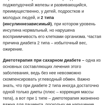
поджелудочной железы и развивающийся,
Вакансии
преимущественно, у детей, подростков и
молодых людей, и
2 типа
Мероприятия БПР
Диагностика
(инсулиннезависимый)
, при котором уровень
Интернатура
Ангиографические исследования
инсулина нормальный, но нарушена
Гинекологическое отделение
восприимчивость его клетками организма. Частая
Энциклопедия
Диагностическое отделение
причина диабета 2 типа – избыточный вес,
Диагностическое отделение
Программа лояльности
Инструментальная диагностика
ожирение.
Дневной стационар
Отзывы
Компьютерная томография
Диетотерапия при сахарном диабете –
одна из
Онкологическое отделение
Видео
основных составляющих лечения этого
Магнитно-резонансная томография
Отдел госпитализации
заболевания, ведь без нее невозможно
Маммография
скомпенсировать углеводный обмен. Важно
Отделение интенсивной терапии
Декларирование
знать, что при диабете 2 типа иногда достаточно
Нейросонография
Отделение кардиососудистой патологии и неврологии
Лечение острого инфаркта
одной только диеты (плюс – коррекция массы
Рентгенография
тела), а вот при 1 типе – диетотерапия жизненно
Отделение неотложных состояний
Национальный скрининг здоровья 40+
УЗИ
важна для пациента, поскольку ее нарушение