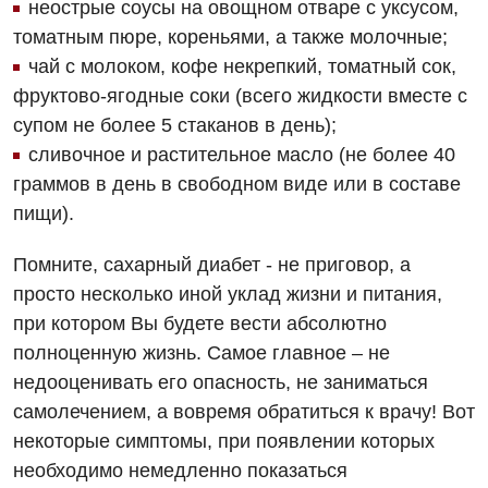
неострые соусы на овощном отваре с уксусом,
Детская кардиоревматология
томатным пюре, кореньями, а также молочные;
чай с молоком, кофе некрепкий, томатный сок,
Детская неврология
фруктово-ягодные соки (всего жидкости вместе с
Детская ортопедия и травматология
супом не более 5 стаканов в день);
сливочное и растительное масло (не более 40
Детская оториноларингология
граммов в день в свободном виде или в составе
Детская офтальмология
пищи).
Детская урология
Помните, сахарный диабет - не приговор, а
просто несколько иной уклад жизни и питания,
Детская хирургия
при котором Вы будете вести абсолютно
Детская эндокринология
полноценную жизнь. Самое главное – не
недооценивать его опасность, не заниматься
Педиатрия
самолечением, а вовремя обратиться к врачу! Вот
некоторые симптомы, при появлении которых
необходимо немедленно показаться