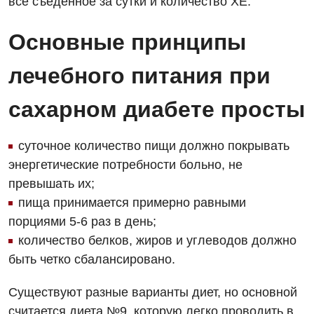
все съеденное за сутки и количество ХЕ.
Дерматовенерология
Диетология
Основные принципы
Дневной стационар
лечебного питания при
Кардиология
сахарном диабете просты
Кардиохирургия
Маммология
суточное количество пищи должно покрывать
энергетические потребности больно, не
Медицинская психология
превышать их;
Неврология
пища принимается примерно равными
порциями 5-6 раз в день;
Нейрохирургия
количество белков, жиров и углеводов должно
Онкологическое отделение
быть четко сбалансировано.
Ортопедия и травматология
Существуют разные варианты диет, но основной
Отделение интенсивной терапии
считается диета №9, которую легко проводить в