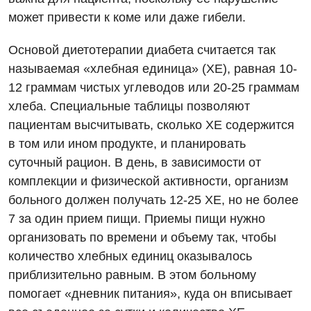
Офтальмологическое отделение
может привести к коме или даже гибели.
Эндоскопическое отделение
Украинский
Педиатрическое отделение
Основой диетотерапии диабета считается так
Для взрослых
Русский
Скорая медицинская помощь
называемая «хлебная единица» (ХЕ), равная 10-
12 граммам чистых углеводов или 20-25 граммам
Акушерство и гинекология
Терапевтическое отделение
хлеба. Специальные таблицы позволяют
Аллергология, иммунология
Травматологическое отделение
пациентам высчитывать, сколько ХЕ содержится
в том или ином продукте, и планировать
Андрология
Урологическое отделение
суточный рацион. В день, в зависимости от
Бесплатные услуги
Хирургическое отделение
комплекции и физической активности, организм
больного должен получать 12-25 ХЕ, но не более
Вакцинация
Эндоскопическое отделение
7 за один прием пищи. Приемы пищи нужно
Гастроэнтерология
организовать по времени и объему так, чтобы
количество хлебных единиц оказывалось
Гематология
приблизительно равным. В этом больному
Гинекологическое отделение
помогает «дневник питания», куда он вписывает