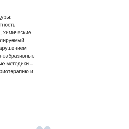
дуры:
тность
, химические
ролируемый
нарушением
упноабразивные
ые методики –
криотерапию и