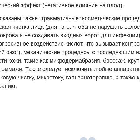
ический эффект (негативное влияние на плод).
оказаны также "травматичные" косметические проце
кая чистка лица (для того, чтобы не нарушать целос
покрова и не создавать входных ворот для инфекции)
(агресивное воздействие кислот, что вызывает конт
ий ожог), механические процедуры с последующим 
сти кожи, такие как микродермабразия, броссаж, кр
 гоммажи. Также следует исключить любые аппаратн
ковую чистку, микротоку, гальванотерапию, а также 
рапию.