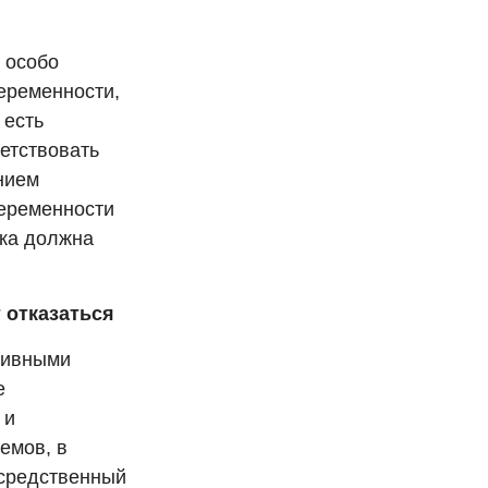
 особо
беременности,
 есть
етствовать
янием
беременности
ика должна
 отказаться
сивными
е
 и
емов, в
осредственный