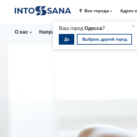
Все города
Адрес 
▲
×
Ваш город
Одесса
?
О нас
Направления
Стационар
Цены
Да
Выбрать другой город