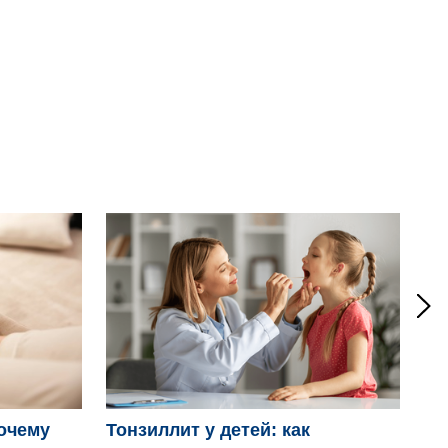
Ро
очему
Тонзиллит у детей: как