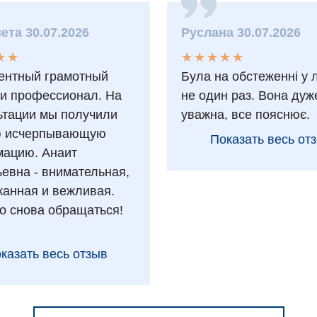
ета 30.07.2026
Руслана 30.07.2026
★
★
★
★
★
★
★
★
★
★
★
★
★
★
ентный грамотный
Була на обстеженні у 
 и профессионал. На
не один раз. Вона дуж
ьтации мы получили
уважна, все пояснює.
ю исчерпывающую
Показать весь от
ацию. Анаит
ьевна - внимательная,
анная и вежливая.
о снова обращаться!
казать весь отзыв