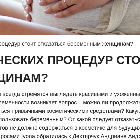
процедур стоит отказаться беременным женщинам?
ЧЕСКИХ ПРОЦЕДУР СТ
ЩИНАМ?
всегда стремятся выглядеть красивыми и ухоженны
ременности возникает вопрос – можно ли продолжат
ться привычными косметическими средствами? Какую
пользовать беременным? От какой следует отказатьс
тов не должно содержаться в косметике для будущи
просами Ivona обратилась к Дехтярчук Андриане Анд