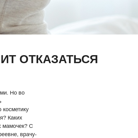
ОИТ ОТКАЗАТЬСЯ
ми. Но во
ь
 косметику
я? Каких
х мамочек? С
реевне, врачу-