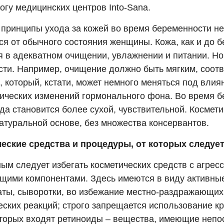
огу медицинских центров Into-Sana.
 принципы ухода за кожей во время беременности не
ся от обычного состояния женщины. Кожа, как и до 
я в адекватном очищении, увлажнении и питании. Но
сти. Например, очищение должно быть мягким, соотв
, который, кстати, может немного меняться под вли
ических изменений гормонального фона. Во время 
да становится более сухой, чувствительной. Космет
атуральной основе, без множества консервантов.
еские средства и процедуры, от которых следует
ым следует избегать косметических средств с агрес
щими компонентами. Здесь имеются в виду активны
аты, сыворотки, во избежание местно-раздражающих
ских реакций; строго запрещается использование кр
оторых входят ретиноиды – вещества, имеющие неп