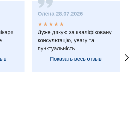
Олена 28.07.2026
★
★
★
★
★
★
★
★
★
★
лікаря
Дуже дякую за кваліфіковану
е
консультацію, увагу та
пунктуальність.
зыв
Показать весь отзыв