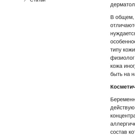
дерматол
В общем,
отличают
нуждаетс
особенно
типу кожи
физиолог
кожа иног
быть на н
Косметич
Беременн
действую
концентр
аллергиче
состав к