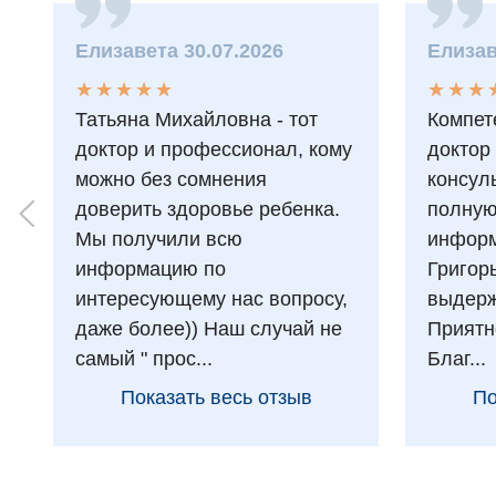
Елизавета 30.07.2026
Елизав
★
★
★
★
★
★
★
★
★
★
★
★
★
★
★
★
Татьяна Михайловна - тот
Компет
доктор и профессионал, кому
доктор
можно без сомнения
консул
доверить здоровье ребенка.
полну
Мы получили всю
информ
информацию по
Григор
интересующему нас вопросу,
выдерж
даже более)) Наш случай не
Приятн
самый " прос...
Благ...
Показать весь отзыв
По