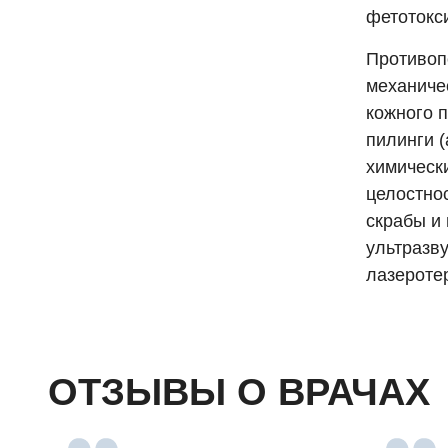
фетотокс
Противоп
механичес
кожного 
пилинги 
химическ
целостно
скрабы и
ультразву
лазероте
ОТЗЫВЫ О ВРАЧАХ