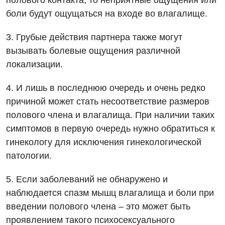
полового контакта, то неприятные ощущения или
Нейросонография
боли будут ощущаться на входе во влагалище.
Отделение кардиососудистой патологии и неврологии
Лечение острого инфаркта
Рентгенография
Отделение неотложных состояний
3. Грубые действия партнера также могут
Национальный скрининг здоровья 40+
УЗИ
вызывать болевые ощущения различной
Офтальмологическое отделение
локализации.
Эндоскопическое отделение
Украинский
Педиатрическое отделение
4. И лишь в последнюю очередь и очень редко
Для взрослых
Русский
Скорая медицинская помощь
причиной может стать несоответствие размеров
Акушерство и гинекология
полового члена и влагалища. При наличии таких
Терапевтическое отделение
симптомов в первую очередь нужно обратиться к
Аллергология, иммунология
Травматологическое отделение
гинекологу для исключения гинекологической
Андрология
патологии.
Урологическое отделение
Бесплатные услуги
Хирургическое отделение
5. Если заболеваний не обнаружено и
наблюдается спазм мышц влагалища и боли при
Вакцинация
Эндоскопическое отделение
введении полового члена – это может быть
Гастроэнтерология
проявлением такого психосексуального