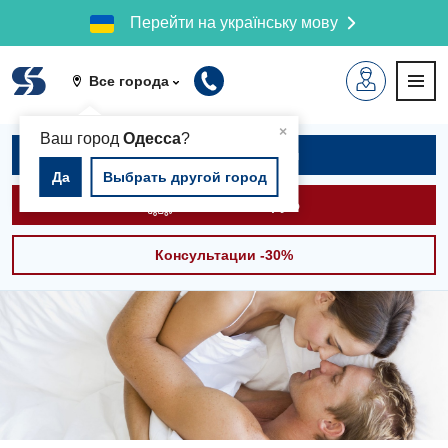
Перейти на українську мову
Все города
▲
×
Ваш город
Одесса
?
Записаться на приём
Да
Выбрать другой город
Вызвать скорую
Консультации -30%