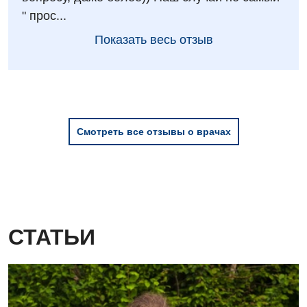
Сосудистая хирургия
" прос...
Терапевтическое отделение
Показать весь отзыв
Терапия
Травматологическое отделение
Урологическое отделение
Смотреть все отзывы о врачах
Урология
Физиотерапия
Хирургическое отделение
Эндокринология
СТАТЬИ
Для детей
Детская аллергология