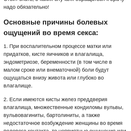
надо обязательно!
Основные причины болевых
ощущений во время секса:
Вакансии
1. При воспалительном процессе матки или
Мероприятия БПР
Диагностика
придатков, кисте яичников и влагалища,
эндометриозе, беременности (в том числе в
Интернатура
Ангиографические исследования
малом сроке или внематочной) боли будут
Гинекологическое отделение
Энциклопедия
Диагностическое отделение
ощущаться внизу живота или глубоко во
Диагностическое отделение
влагалище.
Программа лояльности
Инструментальная диагностика
Дневной стационар
Отзывы
2. Если имеются кисты желез преддверия
Компьютерная томография
Онкологическое отделение
влагалища, множественные кондиломы вульвы,
Видео
Магнитно-резонансная томография
вульвовагиниты, бартолиниты, а также
Отдел госпитализации
Маммография
недостаточное возбуждение женщины во время
Отделение интенсивной терапии
Декларирование