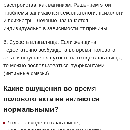
расстройства, как вагинизм. Решением этой
Гематология
проблемы занимаются сексопатологи, психологи
Гинекологическое отделение
и психиатры. Лечение назначается
индивидуально в зависимости от причины.
Дерматовенерология
Диетология
6. Сухость влагалища. Если женщина
недостаточно возбуждена во время полового
Дневной стационар
акта, и ощущается сухость на входе влагалища,
Кардиология
то можно воспользоваться лубрикантами
(интимные смазки).
Кардиохирургия
Маммология
Какие ощущения во время
полового акта не являются
Медицинская психология
нормальными?
Неврология
Нейрохирургия
боль на входе во влагалище;