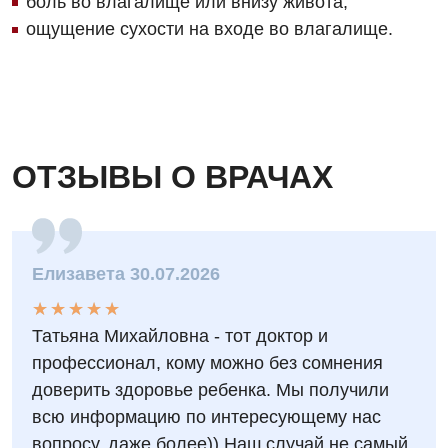
боль во влагалище или внизу живота;
Онкологическое отделение
ощущение сухости на входе во влагалище.
Ортопедия и травматология
Отделение интенсивной терапии
Отделение кардиососудистой патологии и неврологии
ОТЗЫВЫ О ВРАЧАХ
Отделение неотложных состояний
Оториноларингология
Офтальмологическое отделение
Елизавета 30.07.2026
Педиатрическое отделение
★
★
★
★
★
★
★
★
★
★
Проктология
Татьяна Михайловна - тот доктор и
профессионал, кому можно без сомнения
Пульмонология
доверить здоровье ребенка. Мы получили
Ревматология
всю информацию по интересующему нас
вопросу, даже более)) Наш случай не самый