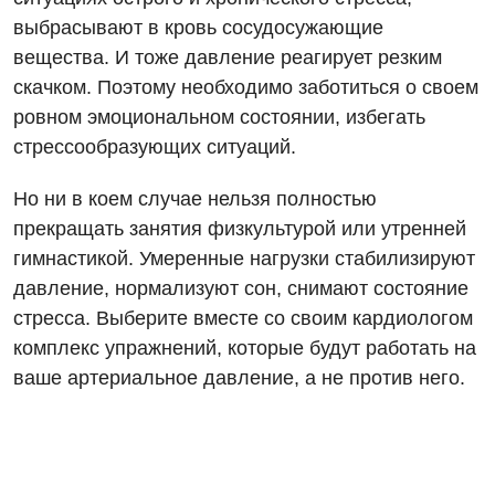
выбрасывают в кровь сосудосужающие
Бесплатные услуги
Хирургическое отделение
вещества. И тоже давление реагирует резким
Вакцинация
Эндоскопическое отделение
скачком. Поэтому необходимо заботиться о своем
ровном эмоциональном состоянии, избегать
Гастроэнтерология
стрессообразующих ситуаций.
Гематология
Но ни в коем случае нельзя полностью
Гинекологическое отделение
прекращать занятия физкультурой или утренней
Дерматовенерология
гимнастикой. Умеренные нагрузки стабилизируют
давление, нормализуют сон, снимают состояние
Диетология
стресса. Выберите вместе со своим кардиологом
Дневной стационар
комплекс упражнений, которые будут работать на
ваше артериальное давление, а не против него.
Кардиология
Кардиохирургия
Маммология