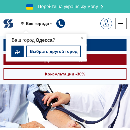
Перейти на українську мову
Все города
▲
×
Ваш город
Одесса
?
Записаться на приём
Да
Выбрать другой город
Вызвать скорую
Консультации -30%