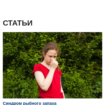
Детская урология
Детская хирургия
Детская эндокринология
СТАТЬИ
Педиатрия
Синдром рыбного запаха