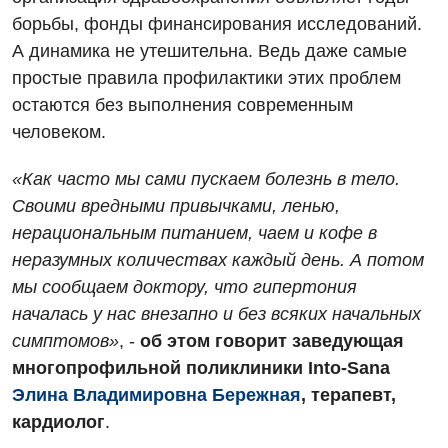
борьбы, фонды финансирования исследований.
А динамика не утешительна. Ведь даже самые
простые правила профилактики этих проблем
остаются без выполнения современным
человеком.
«Как часто мы сами пускаем болезнь в тело.
Своими вредными привычками, ленью,
нерациональным питанием, чаем и кофе в
неразумных количествах каждый день. А потом
Вакансии
мы сообщаем доктору, что гипертония
Мероприятия БПР
Диагностика
началась у нас внезапно и без всяких начальных
симптомов»
, -
об этом говорит заведующая
Интернатура
Ангиографические исследования
многопрофильной поликлиники Into-Sana
Гинекологическое отделение
Энциклопедия
Диагностическое отделение
Элина Владимировна Бережная
, терапевт,
Диагностическое отделение
кардиолог
.
Программа лояльности
Инструментальная диагностика
Дневной стационар