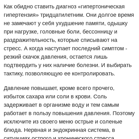
Отзывы
Как обидно ставить диагноз «гипертоническая
Компьютерная томография
Онкологическое отделение
гипертензия» тридцатилетним. Они долгое время
Видео
Магнитно-резонансная томография
не замечают у себя ухудшение памяти, одышку
Отдел госпитализации
Маммография
при нагрузке, головные боли, бессонницу и
Отделение интенсивной терапии
Декларирование
раздражительность, которые списывают на
Нейросонография
стресс. А когда наступает последний симптом -
Отделение кардиососудистой патологии и неврологии
Лечение острого инфаркта
Рентгенография
резкий скачок давления, остается лишь
Отделение неотложных состояний
Национальный скрининг здоровья 40+
подтвердить у них наличие болезни. И выбирать
УЗИ
тактику, позволяющую ее контролировать.
Офтальмологическое отделение
Эндоскопическое отделение
Украинский
Педиатрическое отделение
Давление повышает, кроме всего прочего,
избыток сахара или соли в крови. Соль
Для взрослых
Русский
Скорая медицинская помощь
задерживает в организме воду и тем самым
Акушерство и гинекология
Терапевтическое отделение
работает в пользу повышения давления. Поэтому
исключите из своего меню острые и соленые
Аллергология, иммунология
Травматологическое отделение
блюда. Нервная и эндокринная система, в
Андрология
Урологическое отделение
ситуациях острого и хронического стресса,