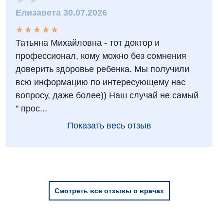
Эндокринология
Елизавета 30.07.2026
Для детей
★
★
★
★
★
★
★
★
★
★
Татьяна Михайловна - тот доктор и
Детская аллергология
профессионал, кому можно без сомнения
Детская гастроэнтерология
доверить здоровье ребенка. Мы получили
всю информацию по интересующему нас
Детская гинекология
вопросу, даже более)) Наш случай не самый
Детская дерматовенерология
" прос...
Детская кардиоревматология
Показать весь отзыв
Детская неврология
Детская ортопедия и травматология
Детская оториноларингология
Смотреть все отзывы о врачах
Детская офтальмология