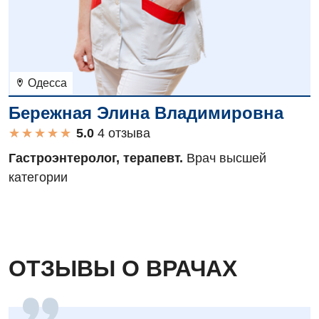
Проктология
Пульмонология
Ревматология
Одесса
Сосудистая хирургия
Бережная Элина Владимировна
Терапевтическое отделение
★
★
★
★
★
★
★
★
★
★
4 отзыва
Терапия
Гастроэнтеролог, терапевт.
Врач высшей
категории
Травматологическое отделение
Урологическое отделение
Урология
ОТЗЫВЫ О ВРАЧАХ
Физиотерапия
Хирургическое отделение