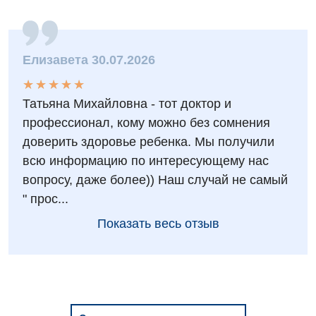
Ревматология
Сосудистая хирургия
Елизавета 30.07.2026
Терапевтическое отделение
★
★
★
★
★
★
★
★
★
★
Терапия
Татьяна Михайловна - тот доктор и
Травматологическое отделение
профессионал, кому можно без сомнения
доверить здоровье ребенка. Мы получили
Урологическое отделение
всю информацию по интересующему нас
Урология
вопросу, даже более)) Наш случай не самый
" прос...
Физиотерапия
Показать весь отзыв
Хирургическое отделение
Эндокринология
Для детей