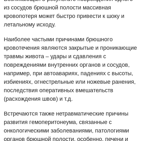
из сосудов брюшной полости массивная
кровопотеря может быстро привести к шоку и
летальному исходу.
Наиболее частыми причинами брюшного
кровотечения являются закрытые и проникающие
травмы живота – удары и сдавления с
Вакансии
повреждениями внутренних органов и сосудов,
Мероприятия БПР
Диагностика
например, при автоавариях, падениях с высоты,
избиениях, огнестрельные или ножевые ранения,
Интернатура
Ангиографические исследования
последствия оперативных вмешательств
Гинекологическое отделение
Энциклопедия
Диагностическое отделение
(расхождения швов) и т.д.
Диагностическое отделение
Программа лояльности
Инструментальная диагностика
Встречаются также нетравматические причины
Дневной стационар
развития гемоперитонеума, связанные с
Отзывы
Компьютерная томография
Онкологическое отделение
онкологическими заболеваниями, патологиями
Видео
Магнитно-резонансная томография
органов брюшной полости, особенно, печени и