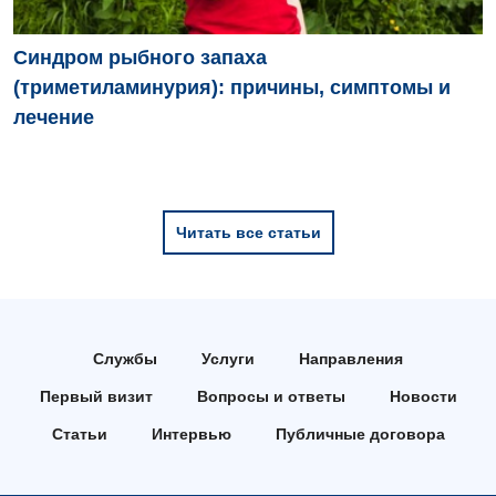
Детская эндокринология
Педиатрия
Синдром рыбного запаха
(триметиламинурия): причины, симптомы и
лечение
Читать все статьи
Службы
Услуги
Направления
Первый визит
Вопросы и ответы
Новости
Статьи
Интервью
Публичные договора