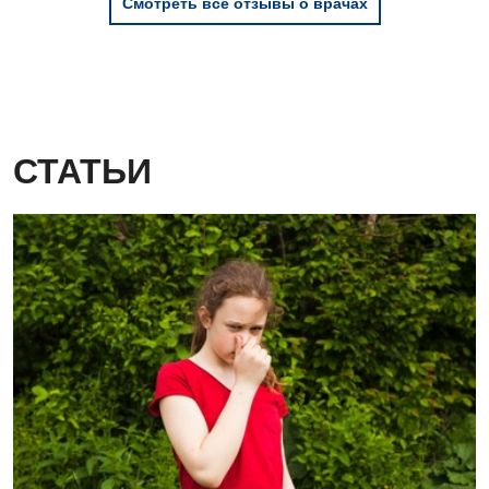
Смотреть все отзывы о врачах
Детская аллергология
Детская гастроэнтерология
Детская гинекология
Детская дерматовенерология
СТАТЬИ
Детская кардиоревматология
Детская неврология
Детская ортопедия и травматология
Детская оториноларингология
Детская офтальмология
Детская урология
Детская хирургия