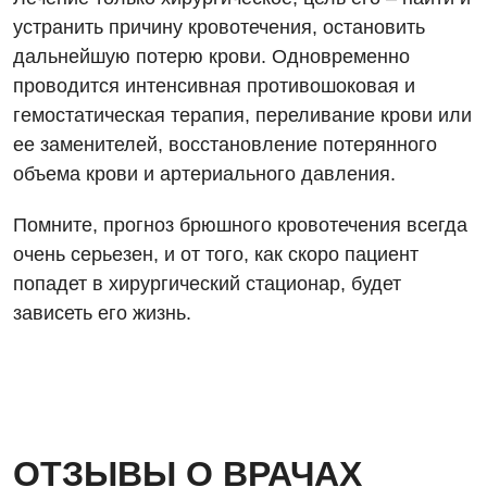
Нейрохирургия
устранить причину кровотечения, остановить
дальнейшую потерю крови. Одновременно
Онкологическое отделение
проводится интенсивная противошоковая и
Ортопедия и травматология
гемостатическая терапия, переливание крови или
ее заменителей, восстановление потерянного
Отделение интенсивной терапии
объема крови и артериального давления.
Отделение кардиососудистой патологии и неврологии
Помните, прогноз брюшного кровотечения всегда
Отделение неотложных состояний
очень серьезен, и от того, как скоро пациент
попадет в хирургический стационар, будет
Оториноларингология
зависеть его жизнь.
Офтальмологическое отделение
Педиатрическое отделение
Проктология
Пульмонология
ОТЗЫВЫ О ВРАЧАХ