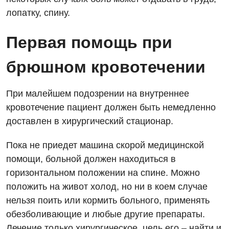
лопатку, спину.
Гастроэнтерология
Гематология
Первая помощь при
Гинекологическое отделение
брюшном кровотечении
Дерматовенерология
При малейшем подозрении на внутреннее
Диетология
кровотечение пациент должен быть немедленно
Дневной стационар
доставлен в хирургический стационар.
Кардиология
Пока не приедет машина скорой медицинской
Кардиохирургия
помощи, больной должен находиться в
горизонтальном положении на спине. Можно
Маммология
положить на живот холод, но ни в коем случае
Медицинская психология
нельзя поить или кормить больного, применять
обезболивающие и любые другие препараты.
Неврология
Лечение только хирургическое, цель его – найти и