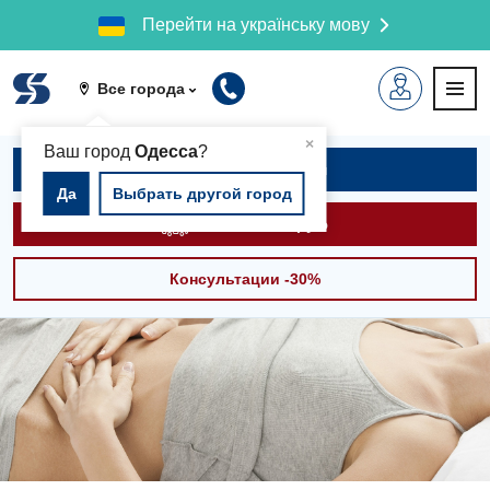
Перейти на українську мову
Все города
▲
×
Ваш город
Одесса
?
Записаться на приём
Да
Выбрать другой город
Вызвать скорую
Консультации -30%