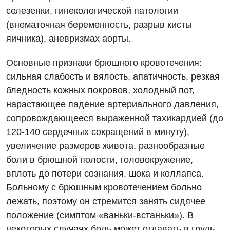
Отдел госпитализации
селезенки, гинекологической патологии
Маммография
Отделение интенсивной терапии
(внематочная беременность, разрыв кисты
Декларирование
Нейросонография
яичника), аневризмах аорты.
Отделение кардиососудистой патологии и неврологии
Лечение острого инфаркта
Рентгенография
Основные признаки брюшного кровотечения:
Отделение неотложных состояний
Национальный скрининг здоровья 40+
УЗИ
сильная слабость и вялость, апатичность, резкая
Офтальмологическое отделение
бледность кожных покровов, холодный пот,
Эндоскопическое отделение
Украинский
нарастающее падение артериального давления,
Педиатрическое отделение
сопровождающееся выраженной тахикардией (до
Для взрослых
Русский
Скорая медицинская помощь
120-140 сердечных сокращений в минуту),
Акушерство и гинекология
Терапевтическое отделение
увеличение размеров живота, разнообразные
боли в брюшной полости, головокружение,
Аллергология, иммунология
Травматологическое отделение
вплоть до потери сознания, шока и коллапса.
Андрология
Урологическое отделение
Больному с брюшным кровотечением больно
лежать, поэтому он стремится занять сидячее
Бесплатные услуги
Хирургическое отделение
положение (симптом «ваньки-встаньки»). В
Вакцинация
Эндоскопическое отделение
некоторых случаях боль может отдавать в грудь,