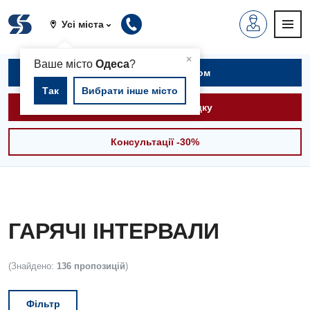
Усі міста
▲
×
Ваше місто
Одеса
?
Записатися на прийом
Так
Вибрати інше місто
Викликати швидку
Консультації -30%
ГАРЯЧІ ІНТЕРВАЛИ
(Знайдено:
136 пропозицій
)
Фільтр