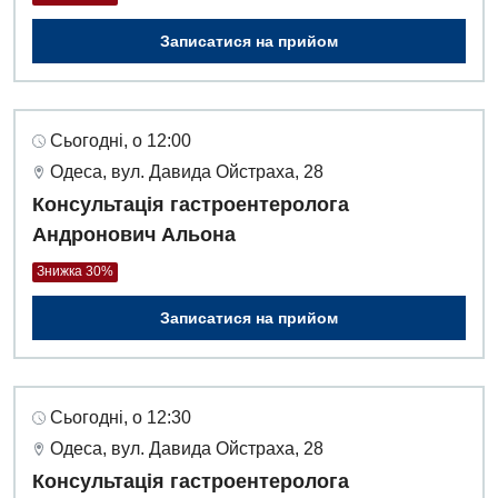
Урологія
Записатися на прийом
Фізіотерапія
Хірургічне відділення
Сьогодні, о 12:00
Одеса, вул. Давида Ойстраха, 28
Для дітей
Консультація гастроентеролога
Дитяча алергологія
Андронович Альона
Знижка 30%
Дитяча гастроентерологія
Дитяча гінекологія
Записатися на прийом
Дитяча дерматовенерологія
Дитяча ендокринологія
Сьогодні, о 12:30
Одеса, вул. Давида Ойстраха, 28
Дитяча кардіоревматологія
Консультація гастроентеролога
Дитяча неврологія