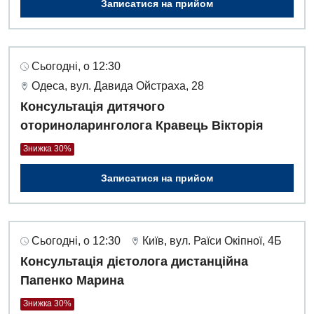
Записатися на прийом
Інтернатура
Ангіографічні дослідження
Відділ госпіталізації
Енциклопедія
Діагностичне відділення
Відділення кардіосудинної патології та неврології
Програма лояльності
Ендоскопічне відділення
Сьогодні, о 12:30
Відділення невідкладних станів
Одеса, вул. Давида Ойстраха, 28
Відгуки
Інструментальна діагностика
Консультація дитячого
Відділення інтенсивної терапії
Відео
Комп’ютерна томографія
оториноларинголога Кравець Вікторія
Гінекологічне відділення
Магнітно-резонансна томографія
Знижка 30%
Денний стаціонар
Декларування
Мамографія
Записатися на прийом
Діагностичне відділення
Лікування гострого інфаркту
Нейросонографія
Ендоскопічне відділення
Національний скринінг здоров’я 40+
Рентгенографія
Сьогодні, о 12:30
Київ, вул. Раїси Окіпної, 4Б
Онкологічне відділлення
Консультація дієтолога дистанційна
УЗД
Українська
Офтальмологічне відділення
Папенко Марина
Для дорослих
Російська
Педіатричне відділення
Знижка 30%