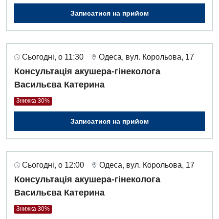
Акушерство і гінекологія
Терапевтичне відділення
Записатися на прийом
Алергологія, імунологія
Травматологічне відділення
Андрологія
Урологічне відділення
Сьогодні, о 11:30
Одеса, вул. Корольова, 17
Безоплатні послуги
Хірургічне відділення
Консультація акушера-гінеколога
Васильєва Катерина
Вакцинація
Швидка медична допомога
Знижка 30%
Відділення інтенсивної терапії
Записатися на прийом
Відділення кардіосудинної патології та неврології
Відділення невідкладних станів
Сьогодні, о 12:00
Одеса, вул. Корольова, 17
Гастроентерологія
Консультація акушера-гінеколога
Гематологія
Васильєва Катерина
Гінекологічне відділення
Знижка 30%