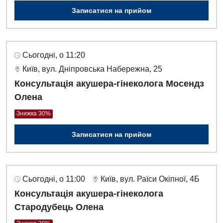
Денний стаціонар
Записатися на прийом
Дерматовенерологія
Дієтологія
Сьогодні, о 11:20
Ендокринологія
Київ, вул. Дніпровська Набережна, 25
Консультація акушера-гінеколога Мосендз
Кардіологія
Олена
Кардіохірургія
Знижка 30%
Мамологія
Записатися на прийом
Медична психологія
Неврологія
Сьогодні, о 11:00
Київ, вул. Раїси Окіпної, 4Б
Нейрохірургія
Консультація акушера-гінеколога
Онкологічне відділлення
Стародубець Олена