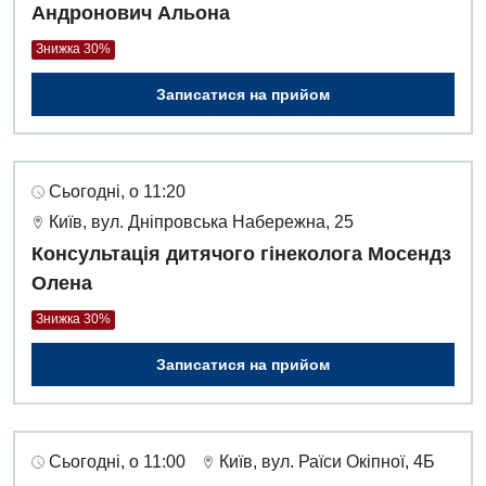
Андронович Альона
Дитяча ортопедія і травматологія
Знижка 30%
Дитяча оториноларингологія
Записатися на прийом
Дитяча офтальмологія
Дитяча урологія
Сьогодні, о 11:20
Дитяча хірургія
Київ, вул. Дніпровська Набережна, 25
Консультація дитячого гінеколога Мосендз
Педіатрія
Олена
Знижка 30%
Записатися на прийом
Сьогодні, о 11:00
Київ, вул. Раїси Окіпної, 4Б