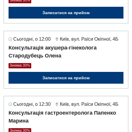
Оториноларингологія
Знижка 30%
Офтальмологічне відділення
Записатися на прийом
Педіатричне відділення
Проктологія
Сьогодні, о 12:00
Київ, вул. Раїси Окіпної, 4Б
Консультація акушера-гінеколога
Пульмонологія
Стародубець Олена
Ревматологія
Знижка 30%
Судинна хірургія
Записатися на прийом
Терапевтичне відділення
Терапія
Сьогодні, о 12:30
Київ, вул. Раїси Окіпної, 4Б
Травматологічне відділення
Консультація гастроентеролога Папенко
Травматологія і ортопедія
Марина
Урологічне відділення
Знижка 30%