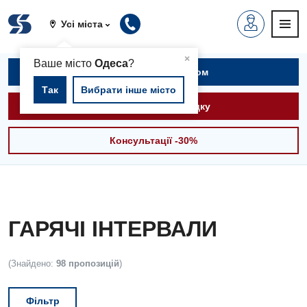
Усі міста
▲
×
Ваше місто
Одеса
?
Записатися на прийом
Так
Вибрати інше місто
Викликати швидку
Консультації -30%
ГАРЯЧІ ІНТЕРВАЛИ
(Знайдено:
98 пропозицій
)
Фільтр