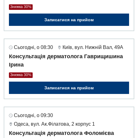
Знижка 30%
Дитяча ортопедія і травматологія
Записатися на прийом
Дитяча оториноларингологія
Дитяча офтальмологія
Сьогодні, о 08:30
Київ, вул. Нижній Вал, 49А
Дитяча урологія
Консультація дерматолога Гаврищишина
Дитяча хірургія
Ірина
Педіатрія
Знижка 30%
Записатися на прийом
Сьогодні, о 09:30
Одеса, вул. Ак.Філатова, 2 корпус 1
Консультація дерматолога Фоломієва