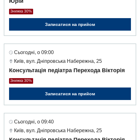
Юрій
Денний стаціонар
Знижка 30%
Дерматовенерологія
Записатися на прийом
Дієтологія
Ендокринологія
Сьогодні, о 09:00
Кардіологія
Київ, вул. Дніпровська Набережна, 25
Кардіохірургія
Консультація педіатра Перехода Вікторія
Мамологія
Знижка 30%
Медична психологія
Записатися на прийом
Неврологія
Нейрохірургія
Сьогодні, о 09:40
Онкологічне відділлення
Київ, вул. Дніпровська Набережна, 25
Консультація педіатра Перехода Вікторія