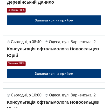
Деревінський Данило
Акушерство і гінекологія
Терапевтичне відділення
Знижка 30%
Алергологія, імунологія
Травматологічне відділення
Записатися на прийом
Андрологія
Урологічне відділення
Безоплатні послуги
Хірургічне відділення
Сьогодні, о 08:40
Одеса, вул. Варненська, 2
Вакцинація
Швидка медична допомога
Консультація офтальмолога Новосельцев
Відділення інтенсивної терапії
Юрій
Відділення кардіосудинної патології та неврології
Знижка 30%
Відділення невідкладних станів
Записатися на прийом
Гастроентерологія
Гематологія
Сьогодні, о 10:00
Одеса, вул. Варненська, 2
Гінекологічне відділення
Консультація офтальмолога Новосельцев