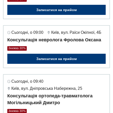
Записатися на прийом
Сьогодні, о 09:00
Київ, вул. Раїси Окіпної, 4Б
Консультація невролога Фролова Оксана
Знижка 30%
Записатися на прийом
Сьогодні, о 09:40
Київ, вул. Дніпровська Набережна, 25
Вакансії
Консультація ортопеда-травматолога
Могільницький Дмитро
Заходи БПР
Діагностика
Знижка 30%