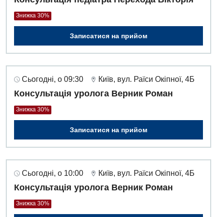
Оториноларингологія
Знижка 30%
Офтальмологічне відділення
Записатися на прийом
Педіатричне відділення
Проктологія
Пульмонологія
Сьогодні, о 09:30
Київ, вул. Раїси Окіпної, 4Б
Консультація уролога Верник Роман
Ревматологія
Знижка 30%
Судинна хірургія
Записатися на прийом
Терапевтичне відділення
Терапія
Сьогодні, о 10:00
Київ, вул. Раїси Окіпної, 4Б
Травматологічне відділення
Консультація уролога Верник Роман
Травматологія і ортопедія
Знижка 30%
Урологічне відділення