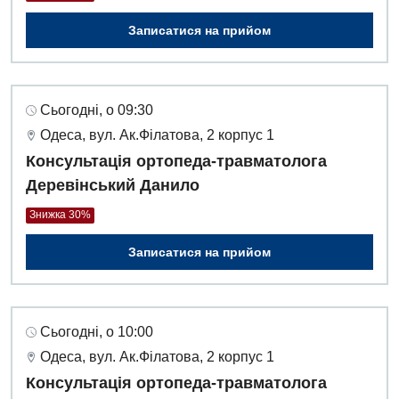
Інтернатура
Ангіографічні дослідження
Відділ госпіталізації
Записатися на прийом
Енциклопедія
Діагностичне відділення
Відділення кардіосудинної патології та неврології
Програма лояльності
Ендоскопічне відділення
Відділення невідкладних станів
Сьогодні, о 09:30
Відгуки
Інструментальна діагностика
Відділення інтенсивної терапії
Одеса, вул. Ак.Філатова, 2 корпус 1
Відео
Комп’ютерна томографія
Консультація ортопеда-травматолога
Гінекологічне відділення
Деревінський Данило
Магнітно-резонансна томографія
Денний стаціонар
Декларування
Знижка 30%
Мамографія
Діагностичне відділення
Лікування гострого інфаркту
Записатися на прийом
Нейросонографія
Ендоскопічне відділення
Національний скринінг здоров’я 40+
Рентгенографія
Онкологічне відділлення
УЗД
Сьогодні, о 10:00
Українська
Офтальмологічне відділення
Одеса, вул. Ак.Філатова, 2 корпус 1
Для дорослих
Російська
Консультація ортопеда-травматолога
Педіатричне відділення