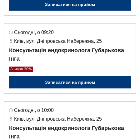
Записатися на прийом
Урологія
Фізіотерапія
Сьогодні, о 09:20
Хірургічне відділення
Київ, вул. Дніпровська Набережна, 25
Консультація ендокринолога Губарькова
Для дітей
Інга
Дитяча алергологія
Знижка 30%
Дитяча гастроентерологія
Записатися на прийом
Дитяча гінекологія
Дитяча дерматовенерологія
Сьогодні, о 10:00
Дитяча ендокринологія
Київ, вул. Дніпровська Набережна, 25
Дитяча кардіоревматологія
Консультація ендокринолога Губарькова
Інга
Дитяча неврологія