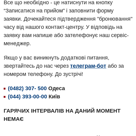
Все що необхідно - це натиснути на кнопку
Алергологія, імунологія
Травматологічне відділення
“Записатися на прийом" і заповнити форму
заявки. Дочекайтеся підтвердження "бронювання"
Андрологія
Урологічне відділення
часу від нашого контакт-центру. У відповідь на
Безоплатні послуги
Хірургічне відділення
заявку вам напише або зателефонує наш сервіс-
менеджер.
Вакцинація
Швидка медична допомога
Відділення інтенсивної терапії
Якщо у вас виникнуть додаткові питання,
звертайтесь до нас через
телеграм-бот
або за
Відділення кардіосудинної патології та неврології
номером телефону. До зустрічі!
Відділення невідкладних станів
(0482) 307- 500
Одеса
Гастроентерологія
(044) 393-00-00
Київ
Гематологія
ГАРЯЧИХ ІНТЕРВАЛІВ НА ДАНИЙ МОМЕНТ
Гінекологічне відділення
НЕМАЄ
Денний стаціонар