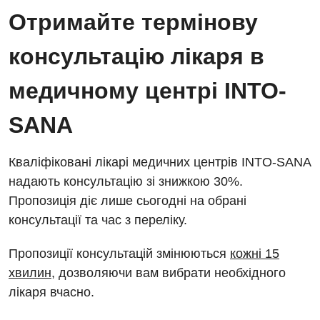
Енциклопедія
Діагностичне відділення
Отримайте термінову
Відділення кардіосудинної патології та неврології
Програма лояльності
Ендоскопічне відділення
консультацію лікаря в
Відділення невідкладних станів
Відгуки
Інструментальна діагностика
медичному центрі INTO-
Відділення інтенсивної терапії
Відео
Комп’ютерна томографія
Гінекологічне відділення
SANA
Магнітно-резонансна томографія
Денний стаціонар
Декларування
Мамографія
Кваліфіковані лікарі медичних центрів INTO-SANA
Діагностичне відділення
Лікування гострого інфаркту
надають консультацію зі знижкою 30%.
Нейросонографія
Пропозиція діє лише сьогодні на обрані
Ендоскопічне відділення
Національний скринінг здоров’я 40+
Рентгенографія
консультації та час з переліку.
Онкологічне відділлення
УЗД
Пропозиції консультацій змінюються
кожні 15
Українська
Офтальмологічне відділення
хвилин
, дозволяючи вам вибрати необхідного
Для дорослих
Російська
Педіатричне відділення
лікаря вчасно.
Акушерство і гінекологія
Терапевтичне відділення