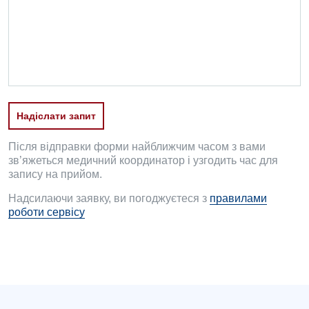
Офтальмологічне відділення
Педіатричне відділення
Проктологія
Пульмонологія
Надіслати запит
Ревматологія
Судинна хірургія
Після відправки форми найближчим часом з вами
зв’яжеться медичний координатор і узгодить час для
Терапевтичне відділення
запису на прийом.
Надсилаючи заявку, ви погоджуєтеся з
правилами
Терапія
роботи сервісу
Травматологічне відділення
Травматологія і ортопедія
Урологічне відділення