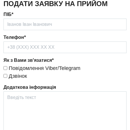
ПОДАТИ ЗАЯВКУ НА ПРИЙОМ
Дерматовенерологія
ПІБ*
Дієтологія
Ендокринологія
Телефон*
Кардіологія
Кардіохірургія
Як з Вами зв'язатися*
Мамологія
Повідомлення Viber/Telegram
Медична психологія
Дзвінок
Неврологія
Додаткова інформація
Нейрохірургія
Онкологічне відділлення
Оториноларингологія