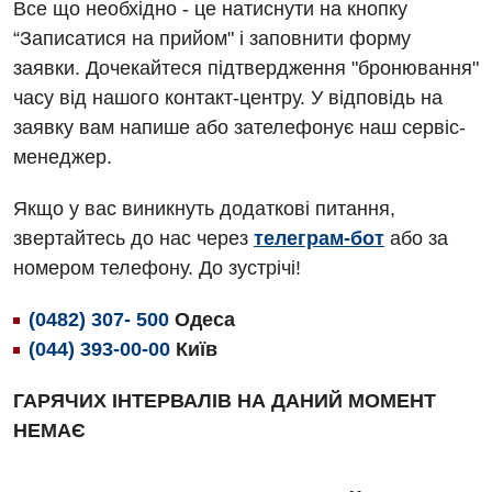
Все що необхідно - це натиснути на кнопку
Алергологія, імунологія
Травматологічне відділення
“Записатися на прийом" і заповнити форму
заявки. Дочекайтеся підтвердження "бронювання"
Андрологія
Урологічне відділення
часу від нашого контакт-центру. У відповідь на
Безоплатні послуги
Хірургічне відділення
заявку вам напише або зателефонує наш сервіс-
менеджер.
Вакцинація
Швидка медична допомога
Відділення інтенсивної терапії
Якщо у вас виникнуть додаткові питання,
звертайтесь до нас через
телеграм-бот
або за
Відділення кардіосудинної патології та неврології
номером телефону. До зустрічі!
Відділення невідкладних станів
(0482) 307- 500
Одеса
Гастроентерологія
(044) 393-00-00
Київ
Гематологія
ГАРЯЧИХ ІНТЕРВАЛІВ НА ДАНИЙ МОМЕНТ
Гінекологічне відділення
НЕМАЄ
Денний стаціонар