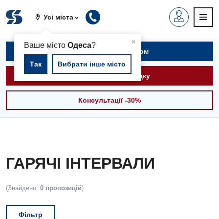
Усі міста
▲
×
Ваше місто
Одеса
?
Записатися на прийом
Так
Вибрати інше місто
Викликати швидку
Консультації -30%
ГАРЯЧІ ІНТЕРВАЛИ
(Знайдено:
0 пропозицій
)
Фільтр