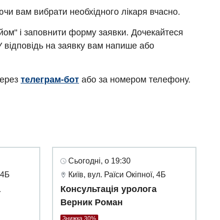
ючи вам вибрати необхідного лікаря вчасно.
ийом" і заповнити форму заявки. Дочекайтеся
У відповідь на заявку вам напише або
через
телеграм-бот
або за номером телефону.
Сьогодні, о 19:30
 4Б
Київ, вул. Раїси Окіпної, 4Б
а
Консультація уролога
Верник Роман
Знижка 30%