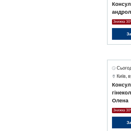
Консул
андрол
Знижка 3
З
Сьогод
Київ, 
Консул
гінеко
Олена
Знижка 3
З