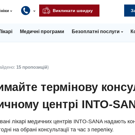
ініки
Викликати швидку
З
Лікарі
Медичні програми
Безоплатні послуги
К
айдено:
15 пропозицій
)
майте термінову консу
ичному центрі INTO-SA
вані лікарі медичних центрів INTO-SANA надають кон
одні на обрані консультації та час з переліку.