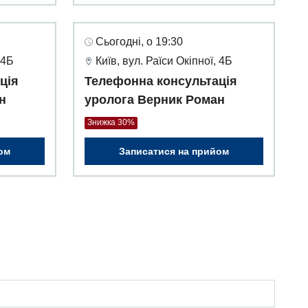
Сьогодні, о 19:30
 4Б
Київ, вул. Раїси Окіпної, 4Б
ція
Телефонна консультація
н
уролога Верник Роман
Знижка 30%
ом
Записатися на прийом