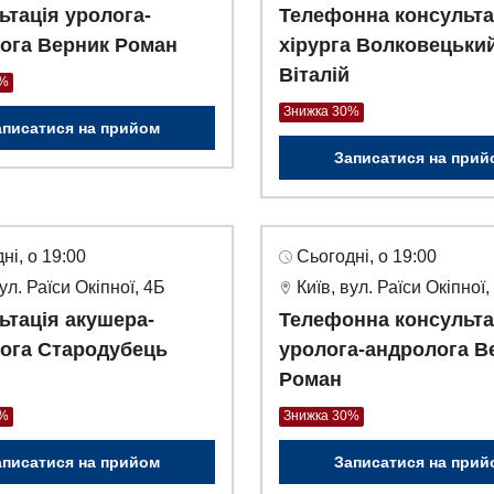
ьтація уролога-
Телефонна консульта
ога Верник Роман
хірурга Волковецьки
Віталій
0%
Знижка 30%
аписатися на прийом
Записатися на прий
ні, о 19:00
Сьогодні, о 19:00
вул. Раїси Окіпної, 4Б
Київ, вул. Раїси Окіпної,
ьтація акушера-
Телефонна консульта
лога Стародубець
уролога-андролога В
Роман
0%
Знижка 30%
аписатися на прийом
Записатися на прий