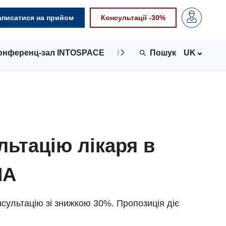
аписатися на прийом
Консультації -30%
онференц-зал INTOSPACE
Контакти
UK
льтацію лікаря в
NA
сультацію зі знижкою 30%. Пропозиція діє