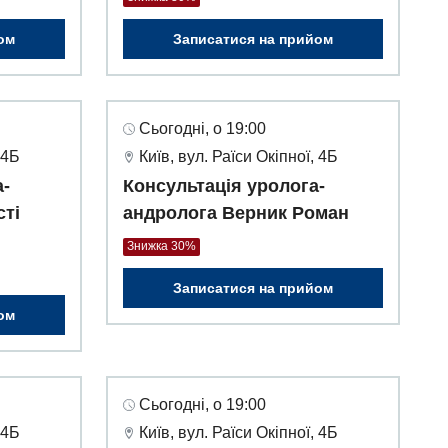
ом
Записатися на прийом
Сьогодні, о 19:00
 4Б
Київ, вул. Раїси Окіпної, 4Б
а-
Консультація уролога-
сті
андролога Верник Роман
Знижка 30%
Записатися на прийом
ом
Сьогодні, о 19:00
 4Б
Київ, вул. Раїси Окіпної, 4Б