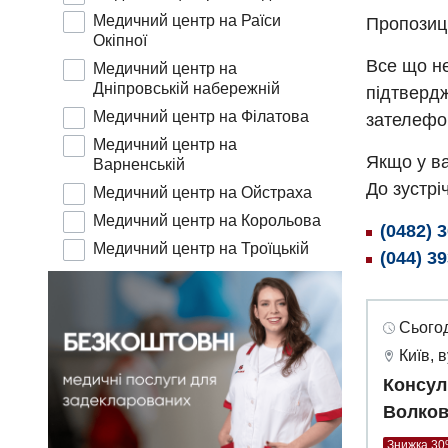
Медичний центр на Раїси
Пропозиц
Окіпної
Все що не
Медичний центр на
Дніпровській набережній
підтвердж
Медичний центр на Філатова
зателефо
Медичний центр на
Якщо у ва
Варненській
До зустріч
Медичний центр на Ойстраха
Медичний центр на Корольова
(0482) 
Медичний центр на Троїцькій
(044) 3
Сьогод
Київ, 
Консул
Волков
Знижка 3