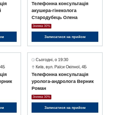
ція
Телефонна консультація
й
акушера-гінеколога
Стародубець Олена
Знижка 30%
ом
Записатися на прийом
Сьогодні, о 19:30
 4Б
Київ, вул. Раїси Окіпної, 4Б
ція
Телефонна консультація
ерник
уролога-андролога Верник
Роман
Знижка 30%
ом
Записатися на прийом