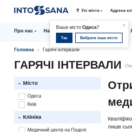
Усі міста
Адреса кл
▲
×
Ваше місто
Одеса
?
Про нас
Напрямки
Стаціонар
Ціни
Так
Вибрати інше місто
Головна
Гарячі інтервали
ГАРЯЧІ ІНТЕРВАЛИ
(Зн
Отри
Місто
Одеса
мед
Київ
Клініка
Кваліфіко
лише сьог
Медичний центр на Подолі