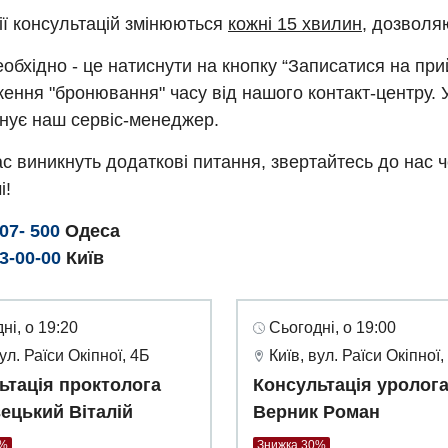
ії консультацій змінюються
кожні 15 хвилин
, дозволя
обхідно - це натиснути на кнопку “Записатися на пр
ення "бронювання" часу від нашого контакт-центру. 
нує наш сервіс-менеджер.
с виникнуть додаткові питання, звертайтесь до нас 
і!
307- 500
Одеса
93-00-00
Київ
ні, о 19:20
Сьогодні, о 19:00
вул. Раїси Окіпної, 4Б
Київ, вул. Раїси Окіпної,
ьтація проктолога
Консультація уролог
ецький Віталій
Верник Роман
0%
Знижка 30%