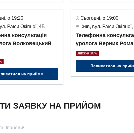
ні, о 19:20
Сьогодні, о 19:00
вул. Раїси Окіпної, 4Б
Київ, вул. Раїси Окіпної,
нна консультація
Телефонна консульта
лога Волковецький
уролога Верник Рома
Знижка 30%
0%
Записатися на прий
аписатися на прийом
ТИ ЗАЯВКУ НА ПРИЙОМ