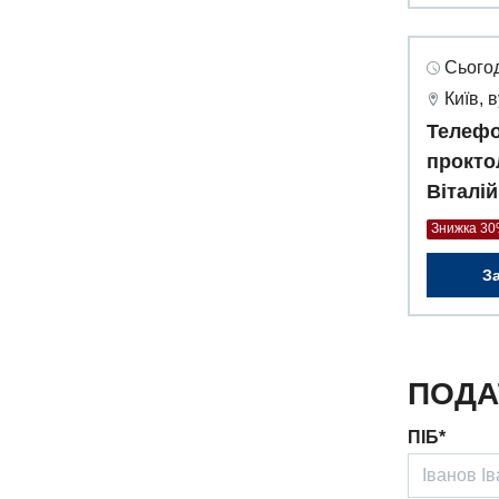
Сьогод
Київ, 
Телефо
прокто
Віталій
Знижка 3
З
ПОДА
ПІБ*