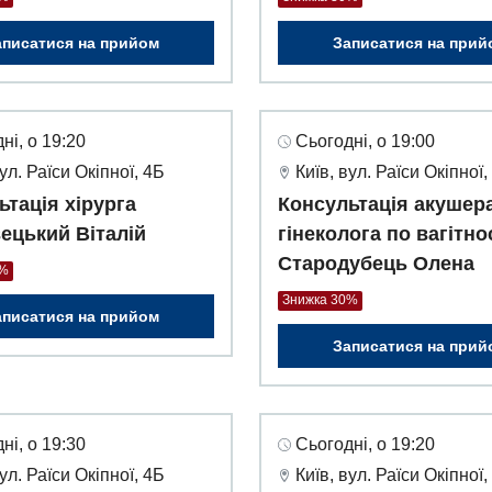
аписатися на прийом
Записатися на прий
ні, о 19:20
Сьогодні, о 19:00
вул. Раїси Окіпної, 4Б
Київ, вул. Раїси Окіпної,
ьтація хірурга
Консультація акушер
ецький Віталій
гінеколога по вагітно
Стародубець Олена
0%
Знижка 30%
аписатися на прийом
Записатися на прий
ні, о 19:30
Сьогодні, о 19:20
вул. Раїси Окіпної, 4Б
Київ, вул. Раїси Окіпної,