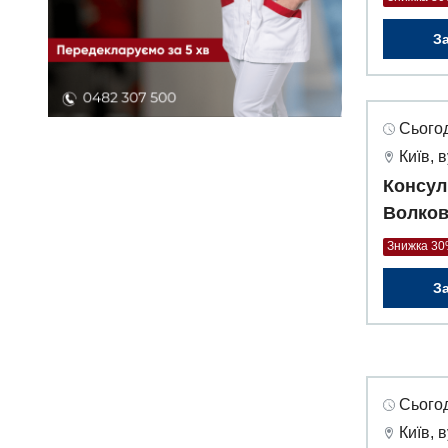
З
Сьогод
Київ, 
Консул
Волков
Знижка 3
З
Сьогод
Київ, 