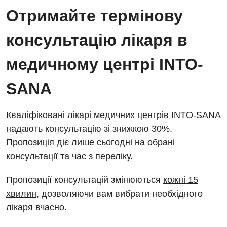
Відділ госпіталізації
Отримайте термінову
Енциклопедія
Діагностичне відділення
Відділення кардіосудинної патології та неврології
консультацію лікаря в
Програма лояльності
Ендоскопічне відділення
Відділення невідкладних станів
Відгуки
медичному центрі INTO-
Інструментальна діагностика
Відділення інтенсивної терапії
Відео
Комп’ютерна томографія
SANA
Гінекологічне відділення
Магнітно-резонансна томографія
Денний стаціонар
Декларування
Кваліфіковані лікарі медичних центрів INTO-SANA
Мамографія
надають консультацію зі знижкою 30%.
Діагностичне відділення
Лікування гострого інфаркту
Нейросонографія
Пропозиція діє лише сьогодні на обрані
Ендоскопічне відділення
Національний скринінг здоров’я 40+
консультації та час з переліку.
Рентгенографія
Онкологічне відділлення
Пропозиції консультацій змінюються
кожні 15
УЗД
Українська
Офтальмологічне відділення
хвилин
, дозволяючи вам вибрати необхідного
лікаря вчасно.
Для дорослих
Російська
Педіатричне відділення