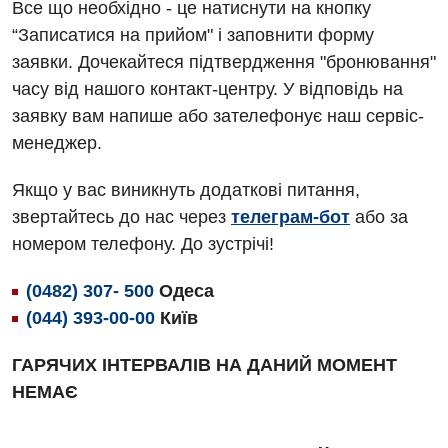
Акушерство і гінекологія
Все що необхідно - це натиснути на кнопку
Терапевтичне відділення
“Записатися на прийом" і заповнити форму
Алергологія, імунологія
Травматологічне відділення
заявки. Дочекайтеся підтвердження "бронювання"
Андрологія
часу від нашого контакт-центру. У відповідь на
Урологічне відділення
заявку вам напише або зателефонує наш сервіс-
Безоплатні послуги
Хірургічне відділення
менеджер.
Вакцинація
Швидка медична допомога
Якщо у вас виникнуть додаткові питання,
Відділення інтенсивної терапії
звертайтесь до нас через
телеграм-бот
або за
номером телефону. До зустрічі!
Відділення кардіосудинної патології та неврології
Відділення невідкладних станів
(0482) 307- 500
Одеса
(044) 393-00-00
Київ
Гастроентерологія
ГАРЯЧИХ ІНТЕРВАЛІВ НА ДАНИЙ МОМЕНТ
Гематологія
НЕМАЄ
Гінекологічне відділення
Денний стаціонар