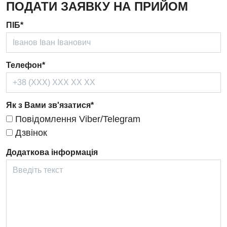
ПОДАТИ ЗАЯВКУ НА ПРИЙОМ
Дерматовенерологія
ПІБ*
Дієтологія
Ендокринологія
Телефон*
Кардіологія
Кардіохірургія
Як з Вами зв'язатися*
Повідомлення Viber/Telegram
Мамологія
Дзвінок
Медична психологія
Додаткова інформація
Неврологія
Нейрохірургія
Онкологічне відділлення
Оториноларингологія