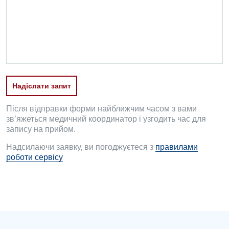
Офтальмологічне відділення
Педіатричне відділення
Проктологія
Пульмонологія
Надіслати запит
Ревматологія
Після відправки форми найближчим часом з вами
Судинна хірургія
зв’яжеться медичний координатор і узгодить час для
запису на прийом.
Терапевтичне відділення
Надсилаючи заявку, ви погоджуєтеся з
правилами
роботи сервісу
Терапія
Травматологічне відділення
Травматологія і ортопедія
Урологічне відділення