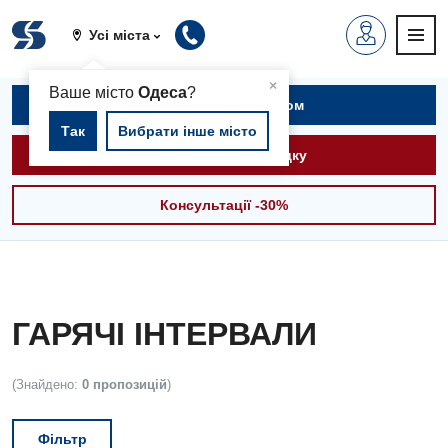
Усі міста
▲
×
Ваше місто
Одеса
?
Записатися на прийом
Так
Вибрати інше місто
Викликати швидку
Консультації -30%
ГАРЯЧІ ІНТЕРВАЛИ
(Знайдено:
0 пропозицій
)
Фільтр