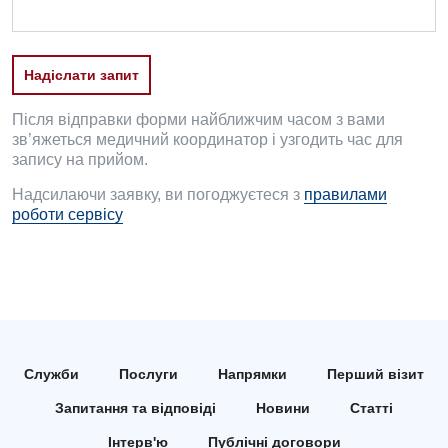
Дитяча дерматовенерологія
Дитяча ендокринологія
Надіслати запит
Дитяча кардіоревматологія
Після відправки форми найближчим часом з вами
зв’яжеться медичний координатор і узгодить час для
Дитяча неврологія
запису на прийом.
Дитяча ортопедія і травматологія
Надсилаючи заявку, ви погоджуєтеся з
правилами
роботи сервісу
Дитяча оториноларингологія
Дитяча офтальмологія
Дитяча урологія
Дитяча хірургія
Служби
Послуги
Напрямки
Перший візит
Педіатрія
Запитання та відповіді
Новини
Статті
Інтерв'ю
Публічні договори