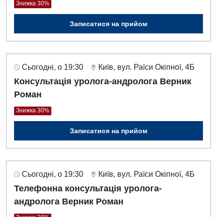
Знижка 30%
Гастроентерологія
Записатися на прийом
Гематологія
Гінекологічне відділення
Сьогодні, о 19:30
Київ, вул. Раїси Окіпної, 4Б
Денний стаціонар
Консультація уролога-андролога Верник
Роман
Дерматовенерологія
Знижка 30%
Дієтологія
Записатися на прийом
Ендокринологія
Кардіологія
Кардіохірургія
Сьогодні, о 19:30
Київ, вул. Раїси Окіпної, 4Б
Телефонна консультація уролога-
Мамологія
андролога Верник Роман
Медична психологія