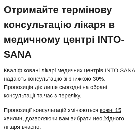
Отримайте термінову
консультацію лікаря в
Вакансії
Заходи БПР
Діагностика
медичному центрі INTO-
Інтернатура
Ангіографічні дослідження
SANA
Відділ госпіталізації
Енциклопедія
Діагностичне відділення
Відділення кардіосудинної патології та неврології
Кваліфіковані лікарі медичних центрів INTO-SANA
Програма лояльності
Ендоскопічне відділення
надають консультацію зі знижкою 30%.
Відділення невідкладних станів
Відгуки
Інструментальна діагностика
Пропозиція діє лише сьогодні на обрані
Відділення інтенсивної терапії
консультації та час з переліку.
Відео
Комп’ютерна томографія
Гінекологічне відділення
Пропозиції консультацій змінюються
кожні 15
Магнітно-резонансна томографія
Денний стаціонар
хвилин
, дозволяючи вам вибрати необхідного
Декларування
Мамографія
лікаря вчасно.
Діагностичне відділення
Лікування гострого інфаркту
Нейросонографія