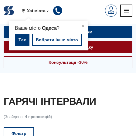
Усі міста
▲
×
Ваше місто
Одеса
?
Записатися на прийом
Так
Вибрати інше місто
Викликати швидку
Консультації -30%
ГАРЯЧІ ІНТЕРВАЛИ
(Знайдено:
4 пропозицій
)
Фільтр