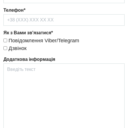
Терапія
Телефон*
Травматологічне відділення
Травматологія і ортопедія
Як з Вами зв'язатися*
Повідомлення Viber/Telegram
Урологічне відділення
Дзвінок
Урологія
Додаткова інформація
Фізіотерапія
Хірургічне відділення
Для дітей
Дитяча алергологія
Дитяча гастроентерологія
Дитяча гінекологія