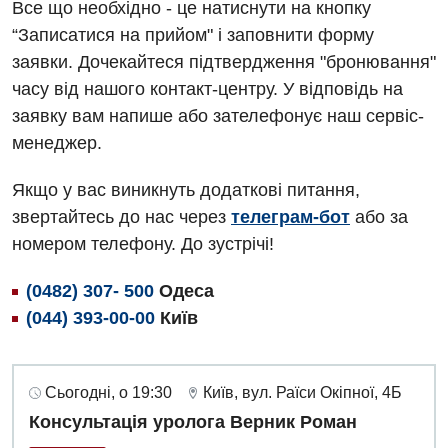
Все що необхідно - це натиснути на кнопку
Ендоскопічне відділення
Національний скринінг здоров’я 40+
Рентгенографія
“Записатися на прийом" і заповнити форму
Онкологічне відділлення
заявки. Дочекайтеся підтвердження "бронювання"
УЗД
Українська
часу від нашого контакт-центру. У відповідь на
Офтальмологічне відділення
заявку вам напише або зателефонує наш сервіс-
Для дорослих
Російська
Педіатричне відділення
менеджер.
Акушерство і гінекологія
Терапевтичне відділення
Якщо у вас виникнуть додаткові питання,
Алергологія, імунологія
Травматологічне відділення
звертайтесь до нас через
телеграм-бот
або за
номером телефону. До зустрічі!
Андрологія
Урологічне відділення
Безоплатні послуги
(0482) 307- 500
Одеса
Хірургічне відділення
(044) 393-00-00
Київ
Вакцинація
Швидка медична допомога
Відділення інтенсивної терапії
Сьогодні, о 19:30
Київ, вул. Раїси Окіпної, 4Б
Відділення кардіосудинної патології та неврології
Консультація уролога Верник Роман
Відділення невідкладних станів