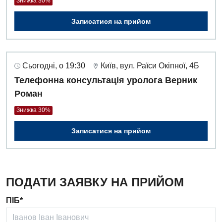
Знижка 30%
Неврологія
Записатися на прийом
Нейрохірургія
Онкологічне відділлення
Сьогодні, о 19:30
Київ, вул. Раїси Окіпної, 4Б
Оториноларингологія
Телефонна консультація уролога Верник
Роман
Офтальмологічне відділення
Знижка 30%
Педіатричне відділення
Записатися на прийом
Проктологія
Пульмонологія
Ревматологія
ПОДАТИ ЗАЯВКУ НА ПРИЙОМ
Судинна хірургія
ПІБ*
Терапевтичне відділення