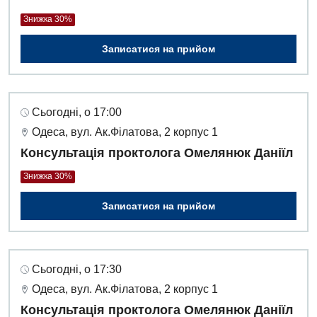
Знижка 30%
Урологія
Записатися на прийом
Фізіотерапія
Хірургічне відділення
Сьогодні, о 17:00
Для дітей
Одеса, вул. Ак.Філатова, 2 корпус 1
Дитяча алергологія
Консультація проктолога Омелянюк Даніїл
Дитяча гастроентерологія
Знижка 30%
Дитяча гінекологія
Записатися на прийом
Дитяча дерматовенерологія
Дитяча ендокринологія
Сьогодні, о 17:30
Дитяча кардіоревматологія
Одеса, вул. Ак.Філатова, 2 корпус 1
Консультація проктолога Омелянюк Даніїл
Дитяча неврологія