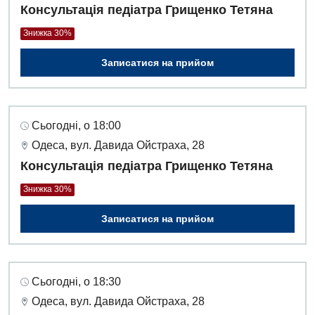
Інтернатура
Ангіографічні дослідження
Консультація педіатра Грищенко Тетяна
Відділ госпіталізації
Знижка 30%
Енциклопедія
Діагностичне відділення
Відділення кардіосудинної патології та неврології
Програма лояльності
Записатися на прийом
Ендоскопічне відділення
Відділення невідкладних станів
Відгуки
Інструментальна діагностика
Відділення інтенсивної терапії
Відео
Комп’ютерна томографія
Сьогодні, о 18:00
Гінекологічне відділення
Одеса, вул. Давида Ойстраха, 28
Магнітно-резонансна томографія
Денний стаціонар
Консультація педіатра Грищенко Тетяна
Декларування
Мамографія
Знижка 30%
Діагностичне відділення
Лікування гострого інфаркту
Нейросонографія
Ендоскопічне відділення
Записатися на прийом
Національний скринінг здоров’я 40+
Рентгенографія
Онкологічне відділлення
УЗД
Українська
Офтальмологічне відділення
Сьогодні, о 18:30
Для дорослих
Російська
Одеса, вул. Давида Ойстраха, 28
Педіатричне відділення