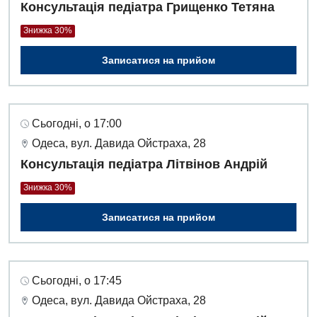
Консультація педіатра Грищенко Тетяна
Акушерство і гінекологія
Терапевтичне відділення
Знижка 30%
Алергологія, імунологія
Травматологічне відділення
Записатися на прийом
Андрологія
Урологічне відділення
Безоплатні послуги
Хірургічне відділення
Сьогодні, о 17:00
Вакцинація
Швидка медична допомога
Одеса, вул. Давида Ойстраха, 28
Відділення інтенсивної терапії
Консультація педіатра Літвінов Андрій
Відділення кардіосудинної патології та неврології
Знижка 30%
Відділення невідкладних станів
Записатися на прийом
Гастроентерологія
Гематологія
Сьогодні, о 17:45
Гінекологічне відділення
Одеса, вул. Давида Ойстраха, 28