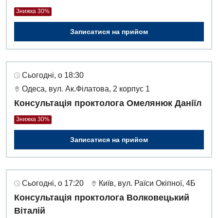
Знижка 30%
Дитяча ортопедія і травматологія
Записатися на прийом
Дитяча оториноларингологія
Дитяча офтальмологія
Сьогодні, о 18:30
Дитяча урологія
Одеса, вул. Ак.Філатова, 2 корпус 1
Дитяча хірургія
Консультація проктолога Омелянюк Даніїл
Педіатрія
Знижка 30%
Записатися на прийом
Сьогодні, о 17:20
Київ, вул. Раїси Окіпної, 4Б
Консультація проктолога Волковецький
Віталій