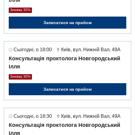
Оториноларингологія
Знижка 30%
Офтальмологічне відділення
Записатися на прийом
Педіатричне відділення
Проктологія
Пульмонологія
Сьогодні, о 18:00
Київ, вул. Нижній Вал, 49А
Консультація проктолога Новгородський
Ревматологія
Ілля
Судинна хірургія
Знижка 30%
Терапевтичне відділення
Записатися на прийом
Терапія
Травматологічне відділення
Сьогодні, о 18:30
Київ, вул. Нижній Вал, 49А
Травматологія і ортопедія
Консультація проктолога Новгородський
Ілля
Урологічне відділення