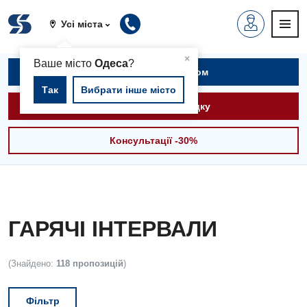
Усі міста
▲
×
Ваше місто
Одеса
?
Записатися на прийом
Так
Вибрати інше місто
Викликати швидку
Консультації -30%
ГАРЯЧІ ІНТЕРВАЛИ
(Знайдено:
118 пропозицій
)
Фільтр