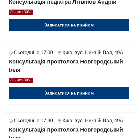
Консультація педіатра Літвінов Андрій
Денний стаціонар
Знижка 30%
Дерматовенерологія
Записатися на прийом
Дієтологія
Ендокринологія
Кардіологія
Сьогодні, о 17:00
Київ, вул. Нижній Вал, 49А
Консультація проктолога Новгородський
Кардіохірургія
Ілля
Мамологія
Знижка 30%
Медична психологія
Записатися на прийом
Неврологія
Нейрохірургія
Сьогодні, о 17:30
Київ, вул. Нижній Вал, 49А
Онкологічне відділлення
Консультація проктолога Новгородський
Ілля