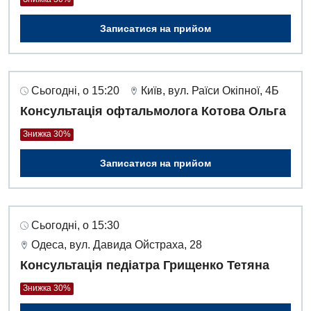
Записатися на прийом
Сьогодні, о 15:20
Київ, вул. Раїси Окіпної, 4Б
Консультація офтальмолога Котова Ольга
Знижка 30%
Записатися на прийом
Сьогодні, о 15:30
Одеса, вул. Давида Ойстраха, 28
Вакансії
Консультація педіатра Грищенко Тетяна
Знижка 30%
Заходи БПР
Діагностика