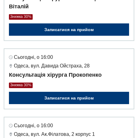
Віталій
Дитяча ортопедія і травматологія
Знижка 30%
Дитяча оториноларингологія
Записатися на прийом
Дитяча офтальмологія
Дитяча урологія
Сьогодні, о 16:00
Дитяча хірургія
Одеса, вул. Давида Ойстраха, 28
Педіатрія
Консультація хірурга Прокопенко
Знижка 30%
Записатися на прийом
Сьогодні, о 16:00
Одеса, вул. Ак.Філатова, 2 корпус 1