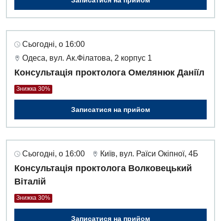
Денний стаціонар
Дерматовенерологія
Сьогодні, о 16:00
Дієтологія
Одеса, вул. Ак.Філатова, 2 корпус 1
Ендокринологія
Консультація проктолога Омелянюк Даніїл
Кардіологія
Знижка 30%
Кардіохірургія
Записатися на прийом
Мамологія
Медична психологія
Сьогодні, о 16:00
Київ, вул. Раїси Окіпної, 4Б
Неврологія
Консультація проктолога Волковецький
Віталій
Нейрохірургія
Знижка 30%
Онкологічне відділлення
Записатися на прийом