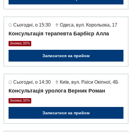
Оториноларингологія
Офтальмологічне відділення
Педіатричне відділення
Сьогодні, о 15:30
Одеса, вул. Корольова, 17
Консультація терапевта Барбієр Алла
Проктологія
Знижка 30%
Пульмонологія
Записатися на прийом
Ревматологія
Судинна хірургія
Сьогодні, о 14:30
Київ, вул. Раїси Окіпної, 4Б
Терапевтичне відділення
Консультація уролога Верник Роман
Терапія
Знижка 30%
Травматологічне відділення
Записатися на прийом
Травматологія і ортопедія
Урологічне відділення