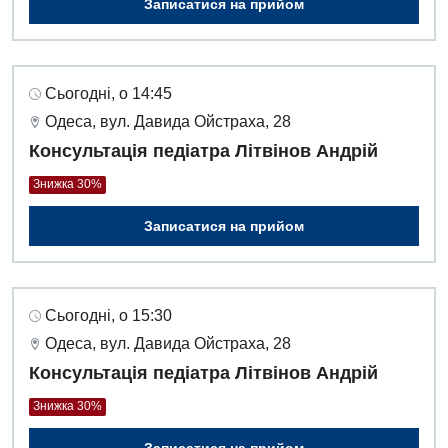
Записатися на прийом
Акушерство і гінекологія
Терапевтичне відділення
Алергологія, імунологія
Травматологічне відділення
Сьогодні, о 14:45
Андрологія
Урологічне відділення
Одеса, вул. Давида Ойстраха, 28
Безоплатні послуги
Хірургічне відділення
Консультація педіатра Літвінов Андрій
Вакцинація
Швидка медична допомога
Знижка 30%
Відділення інтенсивної терапії
Записатися на прийом
Відділення кардіосудинної патології та неврології
Відділення невідкладних станів
Сьогодні, о 15:30
Гастроентерологія
Одеса, вул. Давида Ойстраха, 28
Консультація педіатра Літвінов Андрій
Гематологія
Знижка 30%
Гінекологічне відділення
Записатися на прийом