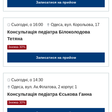
Інтернатура
Записатися на прийом
Ангіографічні дослідження
Відділ госпіталізації
Енциклопедія
Діагностичне відділення
Відділення кардіосудинної патології та неврології
Програма лояльності
Ендоскопічне відділення
Сьогодні, о 16:00
Одеса, вул. Корольова, 17
Відділення невідкладних станів
Консультація педіатра Білоколодова
Відгуки
Інструментальна діагностика
Відділення інтенсивної терапії
Тетяна
Відео
Комп’ютерна томографія
Знижка 30%
Гінекологічне відділення
Магнітно-резонансна томографія
Записатися на прийом
Денний стаціонар
Декларування
Мамографія
Діагностичне відділення
Лікування гострого інфаркту
Нейросонографія
Ендоскопічне відділення
Національний скринінг здоров’я 40+
Сьогодні, о 14:30
Рентгенографія
Одеса, вул. Ак.Філатова, 2 корпус 1
Онкологічне відділлення
УЗД
Консультація педіатра Єськова Ганна
Українська
Офтальмологічне відділення
Знижка 30%
Для дорослих
Російська
Педіатричне відділення