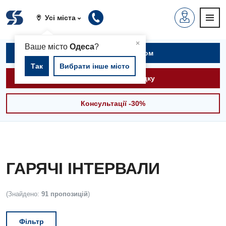
Усі міста
▲
×
Ваше місто
Одеса
?
Записатися на прийом
Так
Вибрати інше місто
Викликати швидку
Консультації -30%
ГАРЯЧІ ІНТЕРВАЛИ
(Знайдено:
91 пропозицій
)
Фільтр