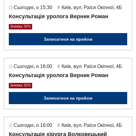
Сьогодні, о 15:30
Київ, вул. Раїси Окіпної, 4Б
Урологія
Консультація уролога Верник Роман
Фізіотерапія
Знижка 30%
Хірургічне відділення
Записатися на прийом
Для дітей
Дитяча алергологія
Сьогодні, о 16:00
Київ, вул. Раїси Окіпної, 4Б
Дитяча гастроентерологія
Консультація уролога Верник Роман
Знижка 30%
Дитяча гінекологія
Записатися на прийом
Дитяча дерматовенерологія
Дитяча ендокринологія
Дитяча кардіоревматологія
Сьогодні, о 16:00
Київ, вул. Раїси Окіпної, 4Б
Консультація хірурга Волковецький
Дитяча неврологія