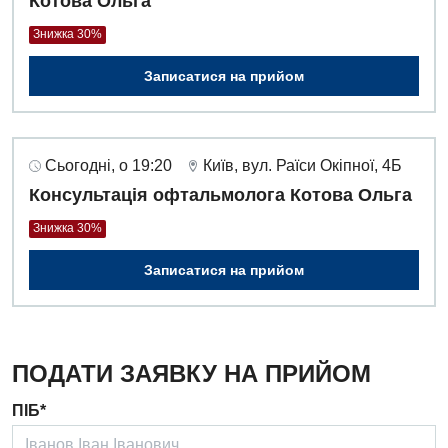
Котова Ольга
Гінекологічне відділення
Знижка 30%
Денний стаціонар
Записатися на прийом
Дерматовенерологія
Дієтологія
Сьогодні, о 19:20
Київ, вул. Раїси Окіпної, 4Б
Ендокринологія
Консультація офтальмолога Котова Ольга
Кардіологія
Знижка 30%
Кардіохірургія
Записатися на прийом
Мамологія
Медична психологія
ПОДАТИ ЗАЯВКУ НА ПРИЙОМ
Неврологія
ПІБ*
Нейрохірургія