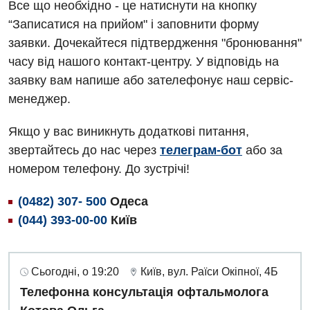
Офтальмологічне відділення
Все що необхідно - це натиснути на кнопку
“Записатися на прийом" і заповнити форму
Для дорослих
Російська
Педіатричне відділення
заявки. Дочекайтеся підтвердження "бронювання"
Акушерство і гінекологія
Терапевтичне відділення
часу від нашого контакт-центру. У відповідь на
заявку вам напише або зателефонує наш сервіс-
Алергологія, імунологія
Травматологічне відділення
менеджер.
Андрологія
Урологічне відділення
Якщо у вас виникнуть додаткові питання,
Безоплатні послуги
Хірургічне відділення
звертайтесь до нас через
телеграм-бот
або за
Вакцинація
Швидка медична допомога
номером телефону. До зустрічі!
Відділення інтенсивної терапії
(0482) 307- 500
Одеса
(044) 393-00-00
Київ
Відділення кардіосудинної патології та неврології
Відділення невідкладних станів
Сьогодні, о 19:20
Київ, вул. Раїси Окіпної, 4Б
Гастроентерологія
Телефонна консультація офтальмолога
Гематологія