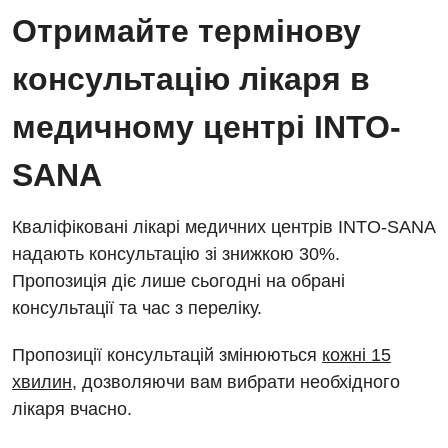
Отримайте термінову
Заходи БПР
Діагностика
Інтернатура
консультацію лікаря в
Ангіографічні дослідження
Відділ госпіталізації
Енциклопедія
Діагностичне відділення
медичному центрі INTO-
Відділення кардіосудинної патології та неврології
Програма лояльності
Ендоскопічне відділення
SANA
Відділення невідкладних станів
Відгуки
Інструментальна діагностика
Відділення інтенсивної терапії
Кваліфіковані лікарі медичних центрів INTO-SANA
Відео
Комп’ютерна томографія
Гінекологічне відділення
надають консультацію зі знижкою 30%.
Магнітно-резонансна томографія
Пропозиція діє лише сьогодні на обрані
Денний стаціонар
Декларування
консультації та час з переліку.
Мамографія
Діагностичне відділення
Лікування гострого інфаркту
Нейросонографія
Пропозиції консультацій змінюються
кожні 15
Ендоскопічне відділення
Національний скринінг здоров’я 40+
хвилин
, дозволяючи вам вибрати необхідного
Рентгенографія
лікаря вчасно.
Онкологічне відділлення
УЗД
Українська