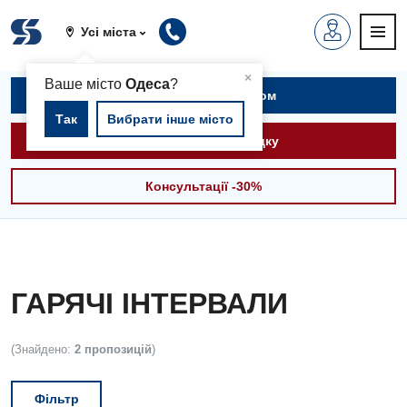
Усі міста
▲
×
Ваше місто
Одеса
?
Записатися на прийом
Так
Вибрати інше місто
Викликати швидку
Консультації -30%
ГАРЯЧІ ІНТЕРВАЛИ
(Знайдено:
2 пропозицій
)
Фільтр