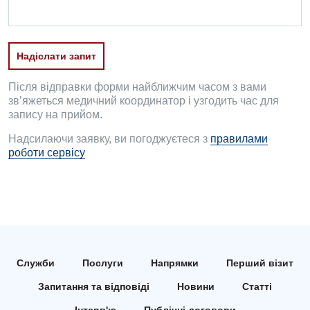
Травматологія і ортопедія
Урологічне відділення
Надіслати запит
Урологія
Після відправки форми найближчим часом з вами
Фізіотерапія
зв’яжеться медичний координатор і узгодить час для
запису на прийом.
Хірургічне відділення
Надсилаючи заявку, ви погоджуєтеся з
правилами
роботи сервісу
Для дітей
Дитяча алергологія
Дитяча гастроентерологія
Дитяча гінекологія
Служби
Послуги
Напрямки
Перший візит
Дитяча дерматовенерологія
Запитання та відповіді
Новини
Статті
Дитяча ендокринологія
Інтерв'ю
Публічні договори