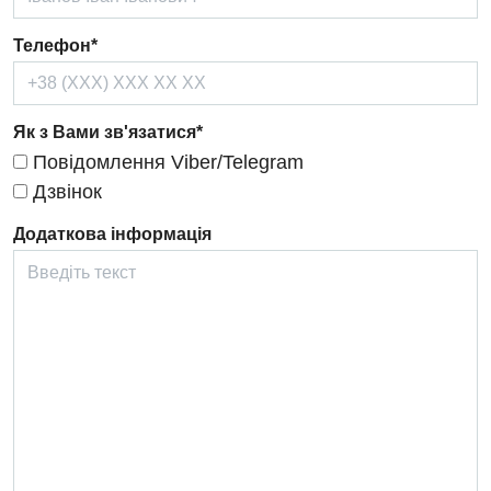
Онкологічне відділлення
Телефон*
Оториноларингологія
Офтальмологічне відділення
Як з Вами зв'язатися*
Педіатричне відділення
Повідомлення Viber/Telegram
Дзвінок
Проктологія
Додаткова інформація
Пульмонологія
Ревматологія
Судинна хірургія
Терапевтичне відділення
Терапія
Травматологічне відділення