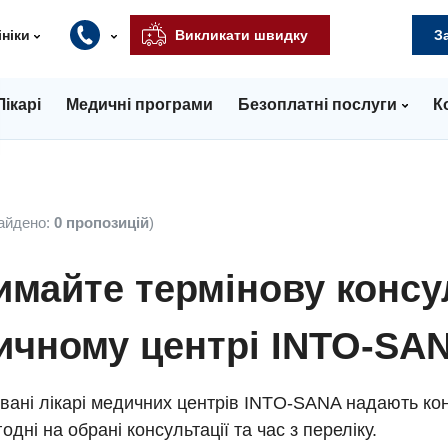
ініки
Викликати швидку
З
Лікарі
Медичні програми
Безоплатні послуги
К
айдено:
0 пропозицій
)
майте термінову консу
ичному центрі INTO-SA
вані лікарі медичних центрів INTO-SANA надають кон
одні на обрані консультації та час з переліку.