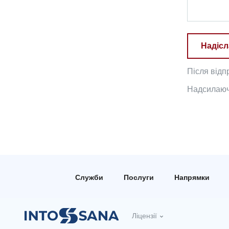
Надісл
Після відп
Надсилаючи
Служби
Послуги
Напрямки
Ліцензії