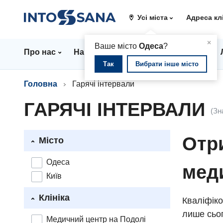
Усі міста
Адреса кл
▲
×
Ваше місто
Одеса
?
Про нас
Напрямки
Стаціонар
Ціни
Так
Вибрати інше місто
Головна
Гарячі інтервали
ГАРЯЧІ ІНТЕРВАЛИ
(Зн
Отри
Місто
Одеса
мед
Київ
Клініка
Кваліфіко
лише сьог
Медичний центр на Подолі