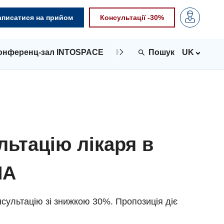
аписатися на прийом
Консультації -30%
онференц-зал INTOSPACE
Контакти
UK
льтацію лікаря в
NA
сультацію зі знижкою 30%. Пропозиція діє