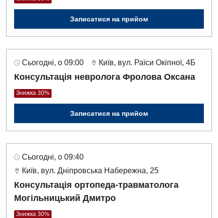
Записатися на прийом
Сьогодні, о 09:00
Київ, вул. Раїси Окіпної, 4Б
Консультація невролога Фролова Оксана
Знижка 30%
Записатися на прийом
Сьогодні, о 09:40
Київ, вул. Дніпровська Набережна, 25
Вакансії
Консультація ортопеда-травматолога
Могільницький Дмитро
Заходи БПР
Діагностика
Знижка 30%