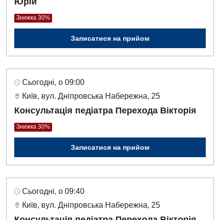
Юрій
Денний стаціонар
Знижка 30%
Дерматовенерологія
Записатися на прийом
Дієтологія
Ендокринологія
Сьогодні, о 09:00
Кардіологія
Київ, вул. Дніпровська Набережна, 25
Кардіохірургія
Консультація педіатра Перехода Вікторія
Мамологія
Знижка 30%
Медична психологія
Записатися на прийом
Неврологія
Нейрохірургія
Сьогодні, о 09:40
Онкологічне відділлення
Київ, вул. Дніпровська Набережна, 25
Консультація педіатра Перехода Вікторія