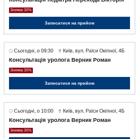
Оториноларингологія
Знижка 30%
Офтальмологічне відділення
Записатися на прийом
Педіатричне відділення
Проктологія
Пульмонологія
Сьогодні, о 09:30
Київ, вул. Раїси Окіпної, 4Б
Консультація уролога Верник Роман
Ревматологія
Знижка 30%
Судинна хірургія
Записатися на прийом
Терапевтичне відділення
Терапія
Сьогодні, о 10:00
Київ, вул. Раїси Окіпної, 4Б
Травматологічне відділення
Консультація уролога Верник Роман
Травматологія і ортопедія
Знижка 30%
Урологічне відділення