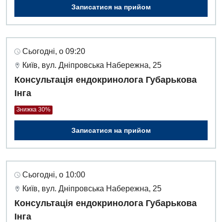
Записатися на прийом
Урологія
Фізіотерапія
Сьогодні, о 09:20
Хірургічне відділення
Київ, вул. Дніпровська Набережна, 25
Консультація ендокринолога Губарькова
Для дітей
Інга
Дитяча алергологія
Знижка 30%
Дитяча гастроентерологія
Записатися на прийом
Дитяча гінекологія
Дитяча дерматовенерологія
Сьогодні, о 10:00
Дитяча ендокринологія
Київ, вул. Дніпровська Набережна, 25
Дитяча кардіоревматологія
Консультація ендокринолога Губарькова
Інга
Дитяча неврологія