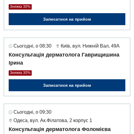
Знижка 30%
Дитяча ортопедія і травматологія
Записатися на прийом
Дитяча оториноларингологія
Дитяча офтальмологія
Сьогодні, о 08:30
Київ, вул. Нижній Вал, 49А
Дитяча урологія
Консультація дерматолога Гаврищишина
Дитяча хірургія
Ірина
Педіатрія
Знижка 30%
Записатися на прийом
Сьогодні, о 09:30
Одеса, вул. Ак.Філатова, 2 корпус 1
Консультація дерматолога Фоломієва