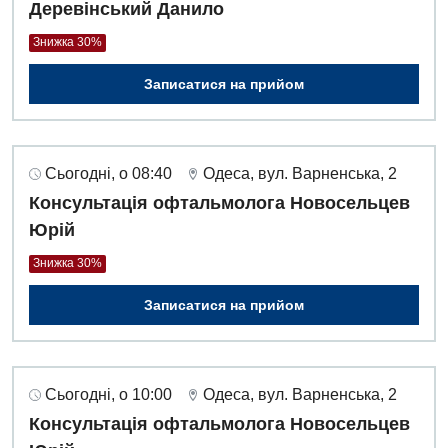
Деревінський Данило
Акушерство і гінекологія
Терапевтичне відділення
Знижка 30%
Алергологія, імунологія
Травматологічне відділення
Записатися на прийом
Андрологія
Урологічне відділення
Безоплатні послуги
Хірургічне відділення
Сьогодні, о 08:40
Одеса, вул. Варненська, 2
Вакцинація
Швидка медична допомога
Консультація офтальмолога Новосельцев
Відділення інтенсивної терапії
Юрій
Відділення кардіосудинної патології та неврології
Знижка 30%
Відділення невідкладних станів
Записатися на прийом
Гастроентерологія
Гематологія
Сьогодні, о 10:00
Одеса, вул. Варненська, 2
Гінекологічне відділення
Консультація офтальмолога Новосельцев