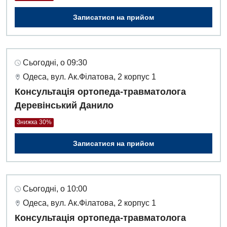
Інтернатура
Ангіографічні дослідження
Відділ госпіталізації
Записатися на прийом
Енциклопедія
Діагностичне відділення
Відділення кардіосудинної патології та неврології
Програма лояльності
Ендоскопічне відділення
Відділення невідкладних станів
Сьогодні, о 09:30
Відгуки
Інструментальна діагностика
Відділення інтенсивної терапії
Одеса, вул. Ак.Філатова, 2 корпус 1
Відео
Комп’ютерна томографія
Консультація ортопеда-травматолога
Гінекологічне відділення
Деревінський Данило
Магнітно-резонансна томографія
Денний стаціонар
Декларування
Знижка 30%
Мамографія
Діагностичне відділення
Лікування гострого інфаркту
Записатися на прийом
Нейросонографія
Ендоскопічне відділення
Національний скринінг здоров’я 40+
Рентгенографія
Онкологічне відділлення
УЗД
Сьогодні, о 10:00
Українська
Офтальмологічне відділення
Одеса, вул. Ак.Філатова, 2 корпус 1
Для дорослих
Російська
Консультація ортопеда-травматолога
Педіатричне відділення