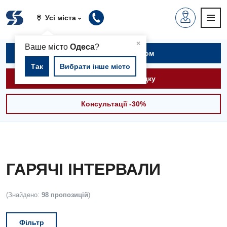
Усі міста
▲
×
Ваше місто
Одеса
?
Записатися на прийом
Так
Вибрати інше місто
Викликати швидку
Консультації -30%
ГАРЯЧІ ІНТЕРВАЛИ
(Знайдено:
98 пропозицій
)
Фільтр