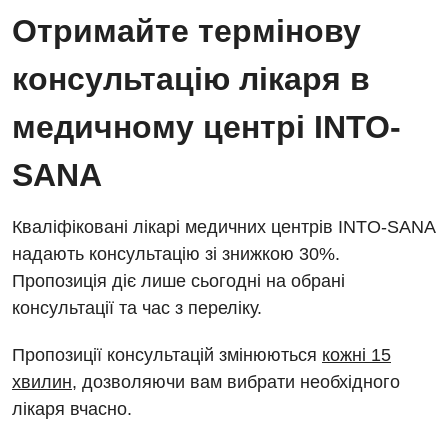
Енциклопедія
Діагностичне відділення
Отримайте термінову
Відділення кардіосудинної патології та неврології
Програма лояльності
Ендоскопічне відділення
консультацію лікаря в
Відділення невідкладних станів
Відгуки
Інструментальна діагностика
медичному центрі INTO-
Відділення інтенсивної терапії
Відео
Комп’ютерна томографія
Гінекологічне відділення
SANA
Магнітно-резонансна томографія
Денний стаціонар
Декларування
Мамографія
Кваліфіковані лікарі медичних центрів INTO-SANA
Діагностичне відділення
Лікування гострого інфаркту
надають консультацію зі знижкою 30%.
Нейросонографія
Пропозиція діє лише сьогодні на обрані
Ендоскопічне відділення
Національний скринінг здоров’я 40+
Рентгенографія
консультації та час з переліку.
Онкологічне відділлення
УЗД
Пропозиції консультацій змінюються
кожні 15
Українська
Офтальмологічне відділення
хвилин
, дозволяючи вам вибрати необхідного
Для дорослих
Російська
Педіатричне відділення
лікаря вчасно.
Акушерство і гінекологія
Терапевтичне відділення