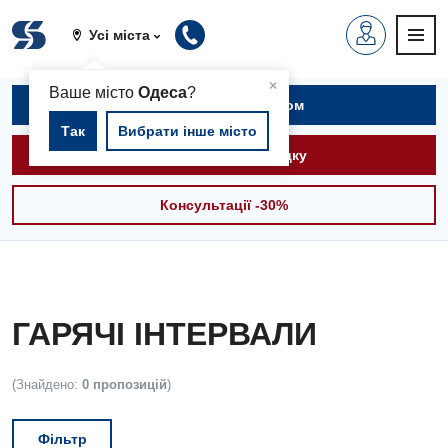
Усі міста
▲
×
Ваше місто
Одеса
?
Записатися на прийом
Так
Вибрати інше місто
Викликати швидку
Консультації -30%
ГАРЯЧІ ІНТЕРВАЛИ
(Знайдено:
0 пропозицій
)
Фільтр