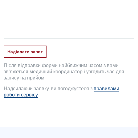
Офтальмологічне відділення
Педіатричне відділення
Проктологія
Пульмонологія
Надіслати запит
Ревматологія
Судинна хірургія
Після відправки форми найближчим часом з вами
зв’яжеться медичний координатор і узгодить час для
Терапевтичне відділення
запису на прийом.
Надсилаючи заявку, ви погоджуєтеся з
правилами
Терапія
роботи сервісу
Травматологічне відділення
Травматологія і ортопедія
Урологічне відділення