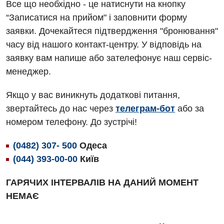
Все що необхідно - це натиснути на кнопку
Алергологія, імунологія
Травматологічне відділення
“Записатися на прийом" і заповнити форму
заявки. Дочекайтеся підтвердження "бронювання"
Андрологія
Урологічне відділення
часу від нашого контакт-центру. У відповідь на
Безоплатні послуги
Хірургічне відділення
заявку вам напише або зателефонує наш сервіс-
менеджер.
Вакцинація
Швидка медична допомога
Відділення інтенсивної терапії
Якщо у вас виникнуть додаткові питання,
звертайтесь до нас через
телеграм-бот
або за
Відділення кардіосудинної патології та неврології
номером телефону. До зустрічі!
Відділення невідкладних станів
(0482) 307- 500
Одеса
Гастроентерологія
(044) 393-00-00
Київ
Гематологія
ГАРЯЧИХ ІНТЕРВАЛІВ НА ДАНИЙ МОМЕНТ
Гінекологічне відділення
НЕМАЄ
Денний стаціонар