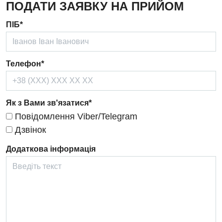
ПОДАТИ ЗАЯВКУ НА ПРИЙОМ
Дерматовенерологія
ПІБ*
Дієтологія
Ендокринологія
Телефон*
Кардіологія
Кардіохірургія
Як з Вами зв'язатися*
Мамологія
Повідомлення Viber/Telegram
Медична психологія
Дзвінок
Неврологія
Додаткова інформація
Нейрохірургія
Онкологічне відділлення
Оториноларингологія