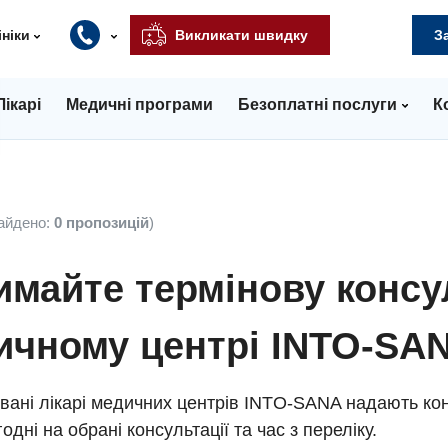
ініки
Викликати швидку
З
Лікарі
Медичні програми
Безоплатні послуги
К
айдено:
0 пропозицій
)
майте термінову консу
ичному центрі INTO-SA
вані лікарі медичних центрів INTO-SANA надають кон
одні на обрані консультації та час з переліку.