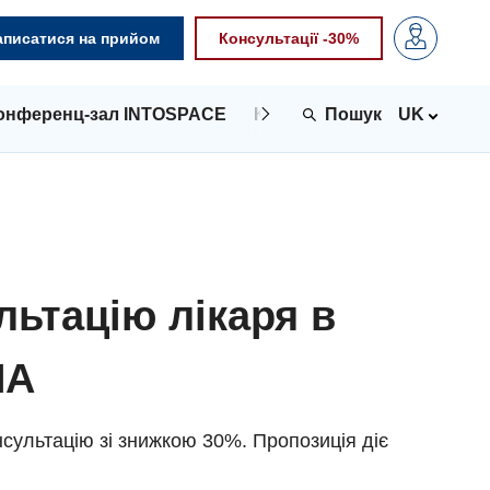
аписатися на прийом
Консультації -30%
онференц-зал INTOSPACE
Контакти
UK
льтацію лікаря в
NA
сультацію зі знижкою 30%. Пропозиція діє