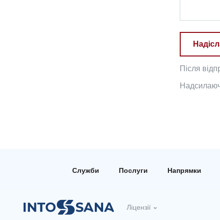
Надісл
Після відп
Надсилаючи
Служби
Послуги
Напрямки
Ліцензії