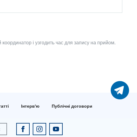
координатор і узгодить час для запису на прийом.
атті
Інтерв'ю
Публічні договори
к