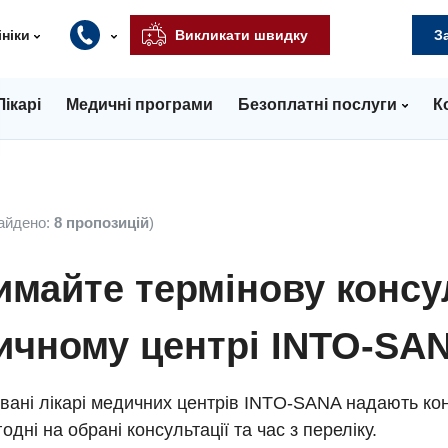
ініки
Викликати швидку
З
Лікарі
Медичні програми
Безоплатні послуги
К
айдено:
8 пропозицій
)
майте термінову консу
ичному центрі INTO-SA
вані лікарі медичних центрів INTO-SANA надають кон
одні на обрані консультації та час з переліку.