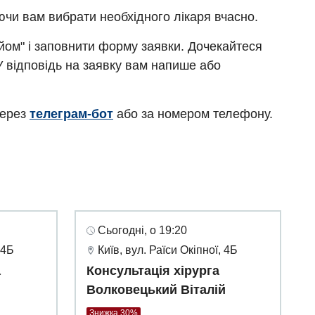
ючи вам вибрати необхідного лікаря вчасно.
ийом" і заповнити форму заявки. Дочекайтеся
У відповідь на заявку вам напише або
через
телеграм-бот
або за номером телефону.
Сьогодні, о 19:20
 4Б
Київ, вул. Раїси Окіпної, 4Б
а
Консультація хірурга
Волковецький Віталій
Знижка 30%