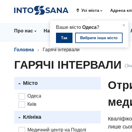
Усі міста
Адреса кл
▲
×
Ваше місто
Одеса
?
Про нас
Напрямки
Стаціонар
Ціни
Так
Вибрати інше місто
Головна
Гарячі інтервали
ГАРЯЧІ ІНТЕРВАЛИ
(Зн
Отри
Місто
Одеса
мед
Київ
Клініка
Кваліфіко
лише сьог
Медичний центр на Подолі