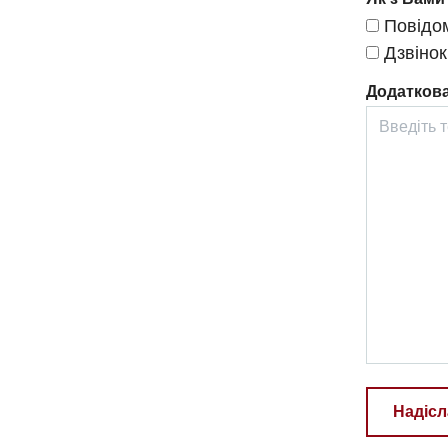
Повідом
Дзвінок
Додаткова
Надісл