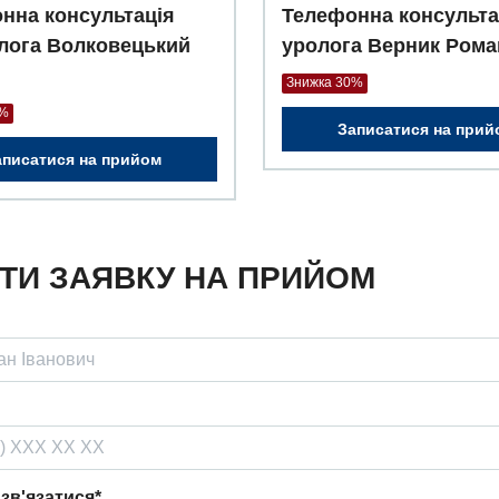
нна консультація
Телефонна консульта
лога Волковецький
уролога Верник Рома
Знижка 30%
0%
Записатися на прий
аписатися на прийом
ТИ ЗАЯВКУ НА ПРИЙОМ
 зв'язатися*