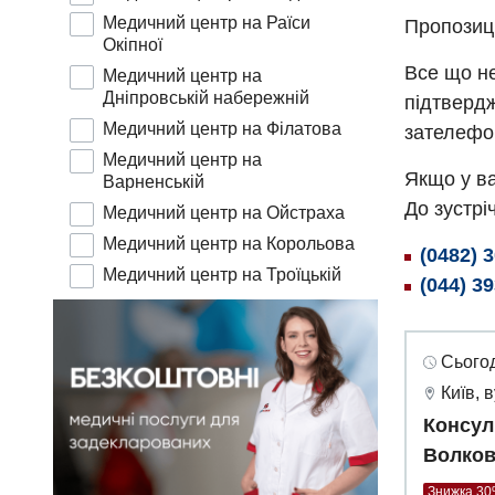
Медичний центр на Раїси
Пропозиц
Окіпної
Все що не
Медичний центр на
Дніпровській набережній
підтвердж
Медичний центр на Філатова
зателефо
Медичний центр на
Якщо у ва
Варненській
До зустріч
Медичний центр на Ойстраха
Медичний центр на Корольова
(0482) 
Медичний центр на Троїцькій
(044) 3
Сьогод
Київ, 
Консул
Волков
Знижка 3