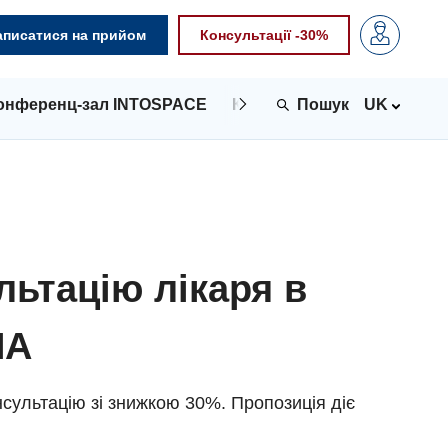
аписатися на прийом
Консультації -30%
онференц-зал INTOSPACE
Контакти
UK
льтацію лікаря в
NA
сультацію зі знижкою 30%. Пропозиція діє