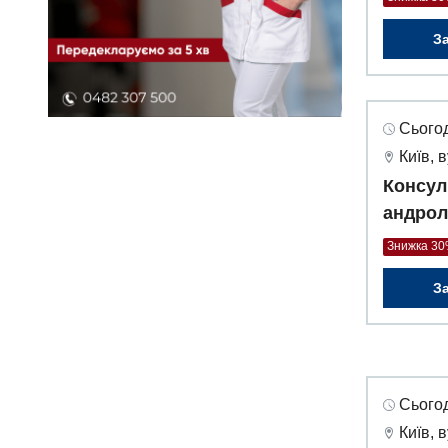
З
Сьогод
Київ, 
Консул
андрол
Знижка 3
З
Сьогод
Київ, 