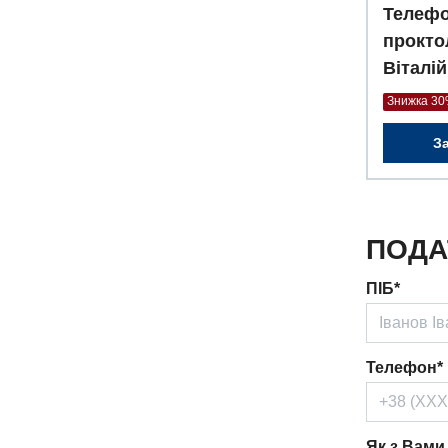
Телефо
прокто
Віталій
Знижка 3
З
ПОДА
ПІБ*
Телефон*
Як з Вами