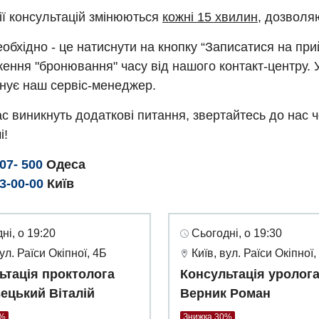
ії консультацій змінюються
кожні 15 хвилин
, дозволя
обхідно - це натиснути на кнопку “Записатися на пр
ення "бронювання" часу від нашого контакт-центру. 
нує наш сервіс-менеджер.
с виникнуть додаткові питання, звертайтесь до нас 
і!
307- 500
Одеса
93-00-00
Київ
ні, о 19:20
Сьогодні, о 19:30
вул. Раїси Окіпної, 4Б
Київ, вул. Раїси Окіпної,
ьтація проктолога
Консультація уролог
ецький Віталій
Верник Роман
0%
Знижка 30%