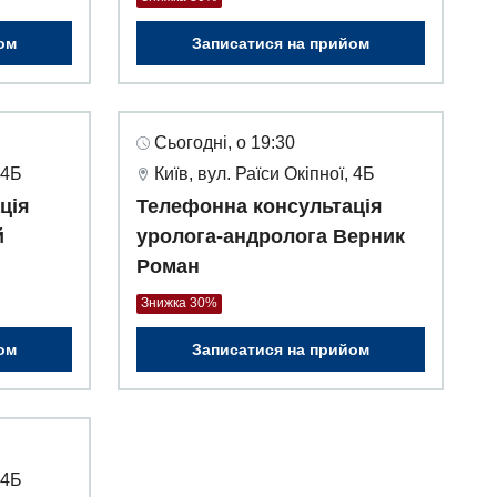
ом
Записатися на прийом
Сьогодні, о 19:30
 4Б
Київ, вул. Раїси Окіпної, 4Б
ція
Телефонна консультація
й
уролога-андролога Верник
Роман
Знижка 30%
ом
Записатися на прийом
 4Б