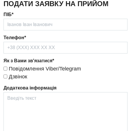
ПОДАТИ ЗАЯВКУ НА ПРИЙОМ
Дерматовенерологія
ПІБ*
Дієтологія
Ендокринологія
Телефон*
Кардіологія
Кардіохірургія
Як з Вами зв'язатися*
Мамологія
Повідомлення Viber/Telegram
Медична психологія
Дзвінок
Неврологія
Додаткова інформація
Нейрохірургія
Онкологічне відділлення
Оториноларингологія