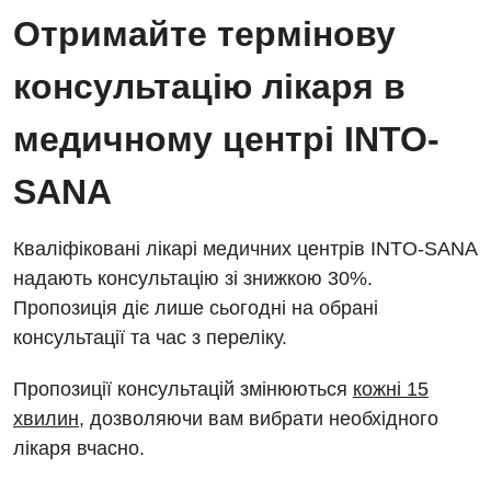
Енциклопедія
Діагностичне відділення
Отримайте термінову
Відділення кардіосудинної патології та неврології
Програма лояльності
Ендоскопічне відділення
консультацію лікаря в
Відділення невідкладних станів
Відгуки
Інструментальна діагностика
медичному центрі INTO-
Відділення інтенсивної терапії
Відео
Комп’ютерна томографія
Гінекологічне відділення
SANA
Магнітно-резонансна томографія
Денний стаціонар
Декларування
Мамографія
Кваліфіковані лікарі медичних центрів INTO-SANA
Діагностичне відділення
Лікування гострого інфаркту
надають консультацію зі знижкою 30%.
Нейросонографія
Пропозиція діє лише сьогодні на обрані
Ендоскопічне відділення
Національний скринінг здоров’я 40+
Рентгенографія
консультації та час з переліку.
Онкологічне відділлення
УЗД
Пропозиції консультацій змінюються
кожні 15
Українська
Офтальмологічне відділення
хвилин
, дозволяючи вам вибрати необхідного
Для дорослих
Російська
Педіатричне відділення
лікаря вчасно.
Акушерство і гінекологія
Терапевтичне відділення