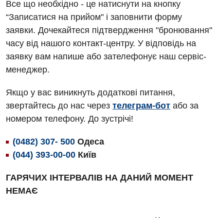
Все що необхідно - це натиснути на кнопку
Алергологія, імунологія
Травматологічне відділення
“Записатися на прийом" і заповнити форму
заявки. Дочекайтеся підтвердження "бронювання"
Андрологія
Урологічне відділення
часу від нашого контакт-центру. У відповідь на
Безоплатні послуги
Хірургічне відділення
заявку вам напише або зателефонує наш сервіс-
менеджер.
Вакцинація
Швидка медична допомога
Відділення інтенсивної терапії
Якщо у вас виникнуть додаткові питання,
звертайтесь до нас через
телеграм-бот
або за
Відділення кардіосудинної патології та неврології
номером телефону. До зустрічі!
Відділення невідкладних станів
(0482) 307- 500
Одеса
Гастроентерологія
(044) 393-00-00
Київ
Гематологія
ГАРЯЧИХ ІНТЕРВАЛІВ НА ДАНИЙ МОМЕНТ
Гінекологічне відділення
НЕМАЄ
Денний стаціонар