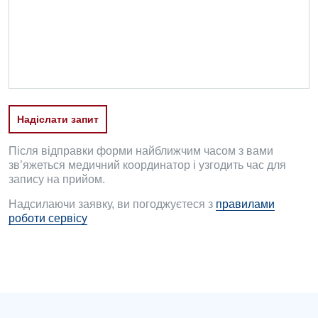
Офтальмологічне відділення
Педіатричне відділення
Проктологія
Пульмонологія
Надіслати запит
Ревматологія
Судинна хірургія
Після відправки форми найближчим часом з вами
зв’яжеться медичний координатор і узгодить час для
Терапевтичне відділення
запису на прийом.
Надсилаючи заявку, ви погоджуєтеся з
правилами
Терапія
роботи сервісу
Травматологічне відділення
Травматологія і ортопедія
Урологічне відділення