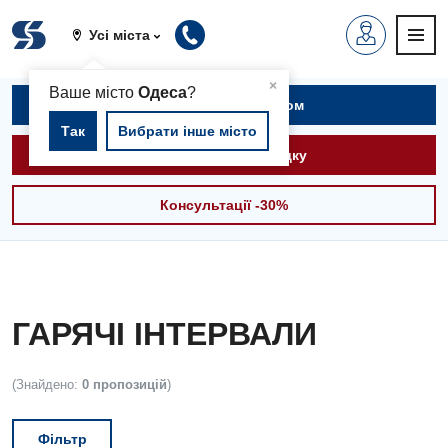
Усі міста
▲
×
Ваше місто
Одеса
?
Записатися на прийом
Так
Вибрати інше місто
Викликати швидку
Консультації -30%
ГАРЯЧІ ІНТЕРВАЛИ
(Знайдено:
0 пропозицій
)
Фільтр